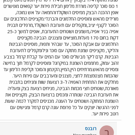
1 כוס סוכר קליפה מוררת מלימון חבילת פירות יער קפואים מופשרים
אופן ההכנה הבצק ממיסים השוקולדוהחמאה על אש נמוכה,
מורידים מהאש ומוסיפים החלמונים והברנדי.מקציפים החלבונים עם
הסוכר לקצף יציב,ומקפלים עם תערובת השוקולד,מרפדים תבנית
אפיה בניר אפיה,משמנים ושוטחים התערובת, אופים למשך כ-25
דקות בחום 170 מעלות.מוציאים ומצננים. הגבינה מקציפים
החלמונים עם אבקת הסוכר, עד שבהיר ותפוח, מוסיפים הגבינות
והליקר, מקציפים שמנת מתוקה עם סוכר ונילומקפלים לתערובת
הגבינות. קרם ליקר מבשלים סוכר עם המים עד קבלת קרמל בצבע
זהוב עמוק, מחממים השמנת במיקרוגל ומוסיפים לקרמל תוך בחישה
ומסירים מהאש.מרתיחים היין,המיץ,הקינמון והסוכר וקליפת הלימון עד
שהכמות מצטמצמת לחצי, מצננים ומערבבים עם פירות היער.
מחלקים את התחתית האפויה ל-3 רצועות שוות ומניחים בתבנית
מאורכת,שוטחים חצי מכמות הגבינה, מניחים רצועת בצק ומעליה
את תערובת הגבינה שנותרה ומכסים ברצועת הבצק. מקציפים את
השמנת המתוקה ושוטחים על העוגה. מכניסים למקרר לכמה שעות.
לפני ההגשה יוצקים על כל פרוסת עוגה קרם קרמל ומגישים עם
רוטב פירות יער.
רובנס
ר