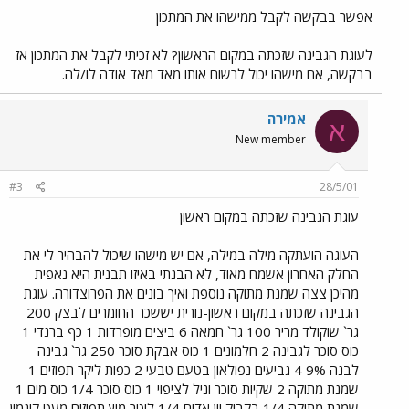
אפשר בבקשה לקבל ממישהו את המתכון
לעוגת הגבינה שזכתה במקום הראשון? לא זכיתי לקבל את המתכון אז
בבקשה, אם מישהו יכול לרשום אותו מאד מאד אודה לו/לה.
אמירה
א
New member
#3
28/5/01
עוגת הגבינה שזכתה במקום ראשון
העוגה הועתקה מילה במילה, אם יש מישהו שיכול להבהיר לי את
החלק האחרון אשמח מאוד, לא הבנתי באיזו תבנית היא נאפית
מהיכן צצה שמנת מתוקה נוספת ואיך בונים את הפרוצדורה. עוגת
הגבינה שזכתה במקום ראשון-נורית יששכר החומרים לבצק 200
גר` שוקולד מריר 100 גר` חמאה 6 ביצים מופרדות 1 כף ברנדי 1
כוס סוכר לגבינה 2 חלמונים 1 כוס אבקת סוכר 250 גר` גבינה
לבנה 9% 4 גביעים נפולאון בטעם טבעי 2 כפות ליקר תפוזים 1
שמנת מתוקה 2 שקיות סוכר וניל לציפוי 1 כוס סוכר 1/4 כוס מים 1
שמנת מתוקה 1/4 בקבוק יין אדום 1/4 ליטר מיץ תפוזים מעט קינמון