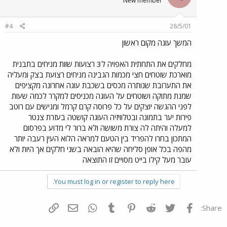
New member
#4
28/5/01
המשך עוגה מקום ראשון
מחלקים את התחתית האפויה ל3 רצועות שוות מניחים בתבנית
מוארכת שוטחים חצי מכמות הגבינה מניחים רצועת בצק ומעליה
את התערובת שנותרה מכסים בשכבת עוגה אחרונה מקציפים
שמנת מתוקה ושוטחים על העוגה מכניסים למקרר לכמה שעות
לפני ההגשה יוצקים על כל פרוסה קרם קרמל ומגישים עם רוטב
פירות יער בתמונה ובטלוויזיה העוגה קושטה בעזרת צנטר
למעלה והיתה לה צורת משושה ולא ברור לי מדוע בפרסום
המתכון בחרו להפריד בין הטעם למראה הלוא העין רעבה יותר
מהפה בכל אופן סליחה שהיא הובאה בשני חלקים אך היות ולא
עובר מעל קילו בייט מסויים זו התוצאה
You must log in or register to reply here.
פייסבוק
Twitter
Reddit
Pinterest
Tumblr
WhatsApp
דואר אלקטרוני
הוסף קישור
Share: