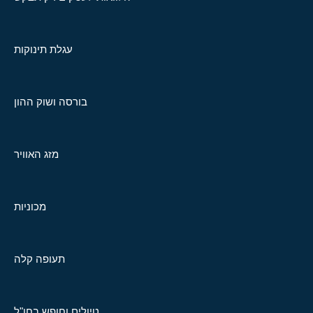
עגלת תינוקות
בורסה ושוק ההון
מזג האוויר
מכוניות
תעופה קלה
טיולים וחופש בחו"ל