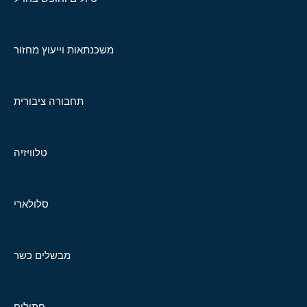
משכנתאות וייעוץ מחזור
תחבורה ציבורית
טלוויזיה
סלולארי
מבשלים כשר
חתולים