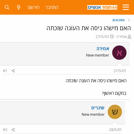
התחבר
הירשם
מתכונים
האם מישהו ניסה את העוגה שזכתה
פ
פ
אמירה
27/5/01
ו
ו
ת
ר
אמירה
א
ח
ס
New member
ה
ם
נ
ב
ו
ת
#1
27/5/01
ש
א
א
ר
האם מישהו ניסה את העוגה שזכתה
י
ך
במקום ראשון?
שיגריס
ש
New member
#2
28/5/01