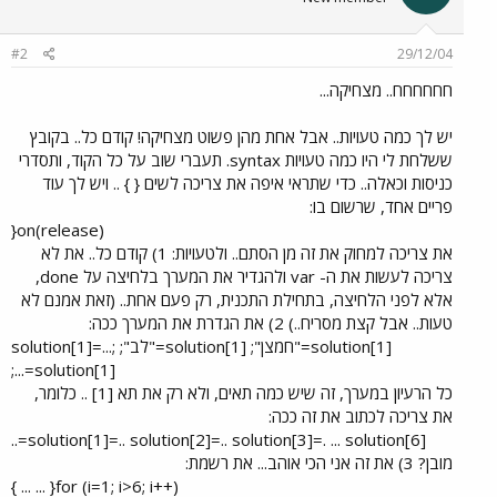
#2
29/12/04
חחחחחח.. מצחיקה...
יש לך כמה טעויות.. אבל אחת מהן פשוט מצחיקה! קודם כל.. בקובץ
ששלחת לי היו כמה טעויות syntax. תעברי שוב על כל הקוד, ותסדרי
כניסות וכאלה.. כדי שתראי איפה את צריכה לשים { } .. ויש לך עוד
פריים אחד, שרשום בו:
on(release){​
את צריכה למחוק את זה מן הסתם.. ולטעויות: 1) קודם כל.. את לא
צריכה לעשות את ה- var ולהגדיר את המערך בלחיצה על done,
אלא לפני הלחיצה, בתחילת התכנית, רק פעם אחת.. (זאת אמנם לא
טעות.. אבל קצת מסריח..) 2) את הגדרת את המערך ככה:
solution[1]="חמצן"; solution[1]="לב"; solution[1]=...;
solution[1]=...;​
כל הרעיון במערך, זה שיש כמה תאים, ולא רק את תא [1] .. כלומר,
את צריכה לכתוב את זה ככה:
solution[1]=.. solution[2]=.. solution[3]=. ... solution[6]=..​
מובן? 3) את זה אני הכי אוהב... את רשמת:
for (i=1; i>6; i++){ ... ... }​