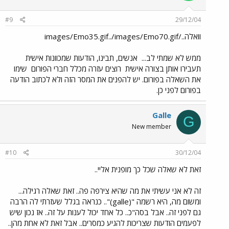
#9
29/12/04
וואלה../images/Emo35.gif../images/Emo70.gif
ממש לא שמתי לב...
אנשים, תבינו, הודעות שמכוונות אישית
תעבירו אותן בצורה אישית
רוצים עזרה מכלל חברי הפורום
שימו
את השאלה בפורום. יש להפנים את המסר הזה ולא לכתוב הודעה
בפורום לפני כן.
Galle
G
New member
#10
30/12/04
זאת לא שאלה שכל כך מופנית אליי..
זה לא אני עשיתי את מה שהיא צירפה פה.. זאת שאלה רגילה...
ומשום מה, היא רשמה "(galle)".. כנראה בגלל שעזרתי לה הרבה
גם לפני זה.. אבל בסה"כ.. כל אחד יכול לענות על זה.. אז נכון שיש
לפעמים הודעות שצריכות להגיע כמסרים.. אבל זאת לא אחת מהן..