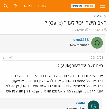
התחבר
הירשם
פלאש
האם מישהו יכול לעזור (Galle) ?
פ
פ
29/12/04
one3233
ו
ו
ת
ר
one3233
O
ח
ס
New member
ה
ם
נ
ב
ו
ת
#1
29/12/04
ש
א
א
ר
האם מישהו יכול לעזור (Galle) ?
י
ך
אני מעוניינת בתרגיל השלמה למשתמש. הכנתי 5 תיבות להשלמה.
בלחיצה על done המשתמש אמור לראות ציון ותגובה (וי או איקס)
בלחיצה על restart התיבות מורות להתאפס. עשיתי משהו, אך זה לא
עובד לי כמובן. זקוקה לעזרה. אני מצרפת את הקובץ. המון תודה מראש.
Galle
G
New member