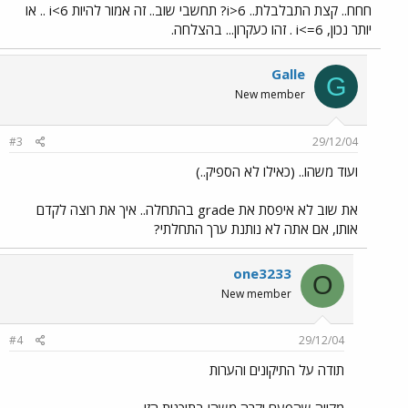
חחח.. קצת התבלבלת.. i>6? תחשבי שוב.. זה אמור להיות i<6 .. או
יותר נכון, i<=6 . זהו כעקרון... בהצלחה.
Galle
G
New member
#3
29/12/04
ועוד משהו.. (כאילו לא הספיק..)
את שוב לא איפסת את grade בהתחלה.. איך את רוצה לקדם
אותו, אם אתה לא נותנת ערך התחלתי?
one3233
O
New member
#4
29/12/04
תודה על התיקונים והערות