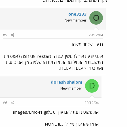
מקווה שהפעם יקרה משהו בתוכנית הזו..
one3233
O
New member
#5
29/12/04
רגע - שכחת משהו...
אינני יודעת איך להמשיך עם ה- restart. אני רוצה לאפס את
התשובות ולהתחיל מההתחלה את ההשלמה. איך אני כותבת
זאת בקוד ? HELP HELP.
doresh shalom
D
New member
#6
29/12/04
את פשוט נותנת להם ערך 0 ../images/Emo41.gif
או איזשהו ערך מילולי כמו NONE