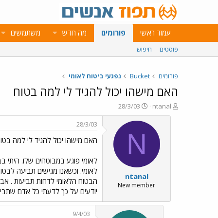
עמוד ראשי
פורומים
מה חדש
משתמשים
פוסטים
חיפוש
פורומים
Bucket
נפגעי ביטוח לאומי
האם מישהו יכול להגיד לי למה בטוח
פ
פ
28/3/03
ntanal
ו
ו
ת
ר
28/3/03
ח
ס
N
האם מישהו יכול להגיד לי למה בטו
ה
ם
נ
ב
ו
ת
לאומי פוגע במבוטחים שלו. היתי ב
ש
א
לאומי. וכשאנו מגישים תביעה לבטו
ntanal
א
ר
הבטוח הלאומי לדחות תביעות . אבל
י
New member
יודעים על כך לדעתי כל אדם שתביע
ך
9/4/03