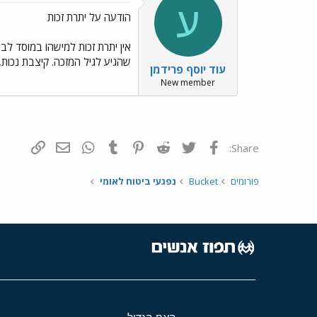
ע
הודעה על יתרת זכות
אין יתרת זכות למישהו במוסד לבי
שהגיע לגיל המזכה. קיצבת נכות, 
עוד יוסף פרידמן
New member
פייסבוק
Twitter
Reddit
Pinterest
Tumblr
WhatsApp
דואר אלקטרונ
הוסף קי
Share:
פורומים
Bucket
נפגעי ביטוח לאומי