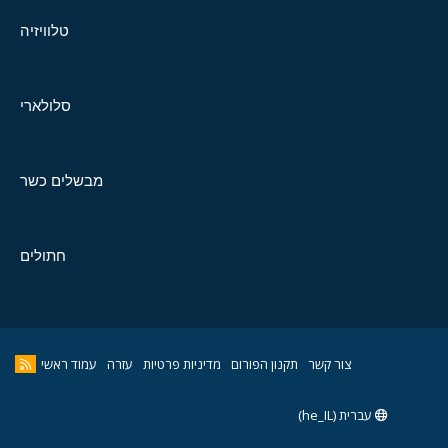
טלוויזיה
סלולארי
מבשלים כשר
חתולים
צור קשר
תקנון הפורום
מדיניות פרטיות
עזרה
עמוד ראשי
עברית (he_IL)