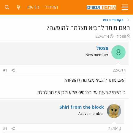
התחבר
הירשם
בקסטריט בויז
האם מותר להביא מצלמה להופעה?
פ
פ
88סול
22/6/14
ו
ו
ת
ר
88סול
8
ח
ס
New member
ה
ם
נ
ב
ו
ת
#1
22/6/14
ש
א
א
ר
האם מותר להביא מצלמה להופעה?
י
ך
כי ראיתי שרשום על הכרטיס שלא ולכן אני מבולבלת
Shiri from the block
Active member
#1
24/6/14