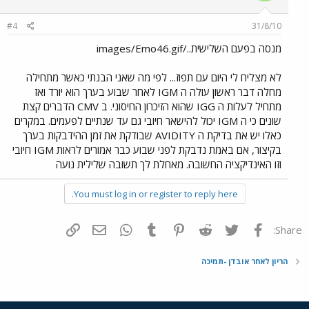
#4
31/8/10
מנסה בפעם השלישית../images/Emo46.gif
לא מצליח לי היום עם תפוז... לפי מה שאני הבנתי כאשר מתחילה
מחלה דבר ראשון עולה ה IGM לאחר שבוע בערך הוא יורד ואז
מתחיל לעלות ה IGG שהוא הזיכרון החיסוני. ב CMV הדברים קצת
שונים כי ה IGM יכול להישאר חיובי גם עד שנתיים לפעמים. במקרים
כאלו יש את בדיקת ה AVIDITY שבודקת את זמן ההידבקות בערך
בקיצור, אם באמת נדבקת לפני שבוע כבר אמורים לראות IGM חיובי
וזו האינדיקציה החשובה. מאחלת לך תשובה שלילית נועה
You must log in or register to reply here.
פייסבוק
Twitter
Reddit
Pinterest
Tumblr
WhatsApp
דואר אלקטרוני
הוסף קישור
Share:
הריון לאחר אובדן -תמיכה