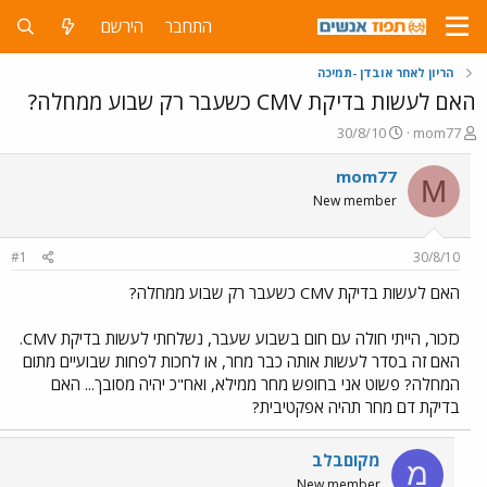
התחבר
הירשם
הריון לאחר אובדן -תמיכה
האם לעשות בדיקת CMV כשעבר רק שבוע ממחלה?
פ
פ
30/8/10
mom77
ו
ו
ת
ר
mom77
M
ח
ס
New member
ה
ם
נ
ב
ו
ת
#1
30/8/10
ש
א
א
ר
האם לעשות בדיקת CMV כשעבר רק שבוע ממחלה?
י
ך
כזכור, הייתי חולה עם חום בשבוע שעבר, נשלחתי לעשות בדיקת CMV.
האם זה בסדר לעשות אותה כבר מחר, או לחכות לפחות שבועיים מתום
המחלה? פשוט אני בחופש מחר ממילא, ואח"כ יהיה מסובך... האם
בדיקת דם מחר תהיה אפקטיבית?
מקוםבלב
מ
New member