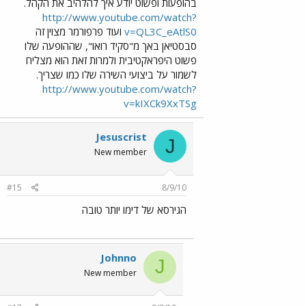
בהופעות ופשוט יודע איך להלהיב את הקהל.
http://www.youtube.com/watch?
v=QL3C_eAtlS0
ועוד פרפורמר מצוין זה
סבסטיאן באך מ"סקיד רואו", שההופעה שלו
פשוט היפראקטיבית ולמרות זאת הוא מצליח
לשמור על ביצועי השירה שלו כמו שצריך.
http://www.youtube.com/watch?
v=kIXCk9XxTSg
Jesuscrist
J
New member
#15
8/9/10
הגירסא של דימו יותר טובה
Johnno
J
New member