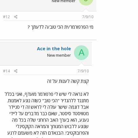
New member
#12
7/9/10
מי הפרפורמר/ית הכי טוב/ה לדעתך ?
Ace in the hole
A
New member
#14
7/9/10
קצת קשה לענות על זה
לא נראה לי שיש לי פרפורמר מועדף, ואני בכלל
מתנגד ללהגדיר "הכי טוב" כשזה נוגע לאמנות.
אבל דוגמה שישר עולה לי לראש זה די סניידר
מטוויסטד סיסטר, שאם כבר מדברים על ליידי
געגע, הוא בערך האב הרוחני שלה בכל מה
שנוגע ללבוש המגוחך והמראה הקוקסינלי
והפרובוקטיבי. הבנאדם הזה לא משעמם לרגע