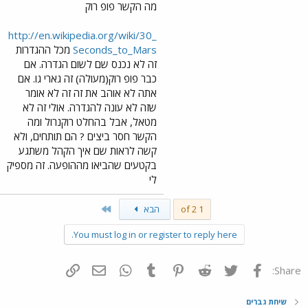
מה הקשר פופ רוק
http://en.wikipedia.org/wiki/30_
Seconds_to_Mars
מכל ההגדרות
זה לא נכנס שם לשום הגדרה. אם
כבר פופ רוק(מעולה) זה גארי גו. אם
אתה לא אוהב את זה זה לא אומר
שזה לא עונה להגדרה. אולי זה לא
מטאל, אבל בהחלט רוקנרול ומה
הקשר חסר ביצים ? הם תותחים, ולא
קשה לראות שם איך הקהל משתגע
בקטעים שהביאו מההופעה. זה מספיק
לי
Last
1 of 2
הבא
You must log in or register to reply here.
פייסבוק
Twitter
Reddit
Pinterest
Tumblr
WhatsApp
דואר אלקטרוני
הוסף קישור
Share:
שיחת גברים