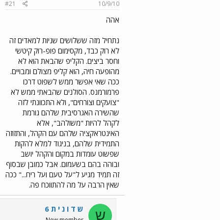
#21
10/9/10
אהה
נתחיל מזה ששלושים שניות למאדים זה
לא רוק כבד, מקסימום פופ-רוק קיטשי
וחסר ביצים. הקליפ שהבאת הוא לא
מהופעה חיה, הוא קליפ מצולם ומבויים.
ככה שאי אפשר ממש לשפוט דרכו
פרמורמנס. הסולנים שהבאתי ממש לא
"צועקים וצורחים", ולא התכוונתי לזה
שהשירה האגרסיבית שלהם גורמת
לקהל להיות "משולהב", אלא
האינטראקציה שלהם עם הקהל, והתזוזה
התמידית שלהם, בניגוד למלא להקות
שפשוט עומדות במקום והקהל יושב
ובוהה בהם בשעמום. אבל כמובן שבסוף
זה תמיד מגיע ל"על טעם ועל ריח..." ככה
שאין הרבה על מה להתווכח פה.
ש ד ו נ י ת 6
ש
New member