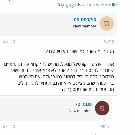
dy-gaga-is-a-hermaphrodite/
סוקרטס פה
ס
New member
#6
4/9/10
תגיד לי מה אתה כמו שאר האוטיסטים ?
אתה רואה שזה קוקסינל מגעיל, מה יש לך לקרוא עוד מהגועליים
שמנסים לפרסם כזה דבר ? אתה לא צריך את הכתבות ושאר
הירקות שלהם בשביל לחשוב כמו בנאדם, אם תשתמש
ב"חוכמה" שהם מציעים אז אתה גם תתחיל להגיד מילים
מטומטמות כמו אזרוגינוס ( זרג)
פנומן 72
פ
New member
#7
4/9/10