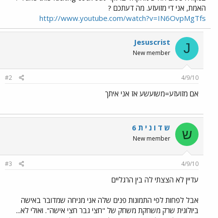
האמת, אני די מזועזע. מה דעתכם ?
http://www.youtube.com/watch?v=IN6OvpMgTfs
Jesuscrist
J
New member
#2
4/9/10
אם מזועזע=משועשע אז אני איתך
ש ד ו נ י ת 6
ש
New member
#3
4/9/10
עדיין לא הצצתי לה בין הרגליים
אבל לפחות לפי התמונות פנים שלה אני מניחה שמדובר באישה
ביולוגית שרק משחקת משחק של "חצי גבר חצי אישה". ואולי לא...