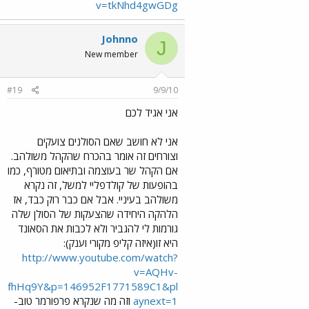
v=tkNhd4gwGDg
Johnno
J
New member
#19
9/9/10
אני אגיד לכם
אני לא חושב שאם הסולנים צועקים
וצורחים זה אומר בהכרח שהקהל משולהב.
אם הקהל שר בעוצמה ובתיאום מטורף, כמו
בהופעות של קולדפליי למשל, זה נקרא
משולהב בעיניי. אבל אם כבר רוק כבד, אז
הלהקה היחידה שהצעקות של הסולן שלה
גורמות לי להגביר ולא לכבות את הסאונד
היא זו(איזה קליפ מקורי וענק):
http://www.youtube.com/watch?
v=AQHv-
fhHq9Y&p=146952F1771589C1&pl
aynext=1
וזה מה שנקרא פרפורמר טוב-