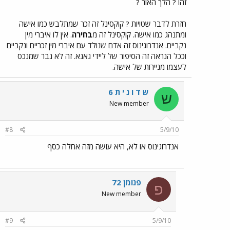
זהו ? הלך האור ?
חזרת לדבר שטויות ? קוקסינל זה זכר שמתלבש כמו אישה
ומתנהג כמו אישה. קוקסינל זה מ
בחירה
. אין לו איברי מין
נקביים. אנדרוגינוס זה אדם שנולד עם איברי מין זכריים ונקביים
וככל הנראה זה הסיפור של ליידי גאגא. זה לא גבר שמנכס
לעצמו מניירות של אישה.
ש ד ו נ י ת 6
ש
New member
#8
5/9/10
אנדרוגינוס או לא, היא עושה מזה אחלה כסף
פנומן 72
פ
New member
#9
5/9/10