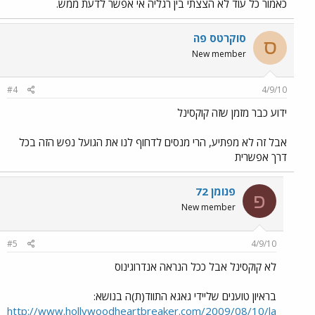
כאמור כל עוד לא הצצתי בין רגליה אי אפשר לדעת ממש.
סוקרטס פה
ס
New member
#4
4/9/10
ידוע כבר מזמן שזה קוקסינל
אבל זה לא מפתיע, הרי מנסים לדחוף לנו את הגועל נפש הזה בכל
דרך אפשרית
פנומן 72
פ
New member
#5
4/9/10
לא קוקסינל אבל ככל הנראה אנדרוגינוס
בראיון טוענים שליידי גאגא התווד(ת)ה בנושא:
http://www.hollywoodheartbreaker.com/2009/08/10/la