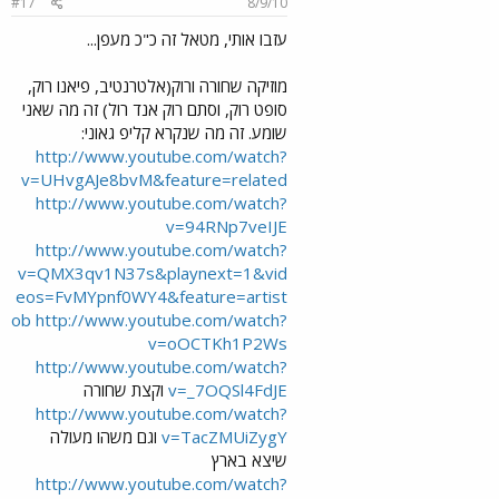
#17
8/9/10
עזבו אותי, מטאל זה כ"כ מעפן...
מוזיקה שחורה ורוק(אלטרנטיב, פיאנו רוק,
סופט רוק, וסתם רוק אנד רול) זה מה שאני
שומע. זה מה שנקרא קליפ גאוני:
http://www.youtube.com/watch?
v=UHvgAJe8bvM&feature=related
http://www.youtube.com/watch?
v=94RNp7veIJE
http://www.youtube.com/watch?
v=QMX3qv1N37s&playnext=1&vid
eos=FvMYpnf0WY4&feature=artist
ob
http://www.youtube.com/watch?
v=oOCTKh1P2Ws
http://www.youtube.com/watch?
v=_7OQSl4FdJE
וקצת שחורה
http://www.youtube.com/watch?
v=TacZMUiZygY
וגם משהו מעולה
שיצא בארץ
http://www.youtube.com/watch?