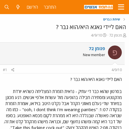
התחבר
הירשם
שיחת גברים
האם ליידי גאגא היא/הוא גבר ?
פ
פ
פנומן 72
4/9/10
ו
ו
ת
ר
פנומן 72
פ
ח
ס
New member
ה
ם
נ
ב
ו
ת
#1
4/9/10
ש
א
א
ר
האם ליידי גאגא היא/הוא גבר ?
י
ך
בסרטון שהוא כבר די עתיק - נראית הזמרת המצליחה כשהיא יורדת
מהקטנוע ומסתירה חבילה בהופעה מול עשרות אלפי אנשים. רגע מכונן
במיוחד שדי נעלם מאוזני הקהל אבל נקלט היטב בוידאו, אומרת הזמרת
בנקודה 1:07: "ooh, I dont think I'm wearing panties" - כמו מה
שנראה פאשלה שבגללה היא לא ממהרת לקום מכסא האופנוע. בסופו
של דבר היא קמה ומשהו נחשף שם, וכנראה מישהו מהקהל קלט את זה.
בנקודה 2:08 האיש מהקהל צועק: "Take this fucking cock out".