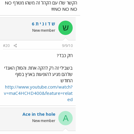
הקשר שלו עם הקהל זה משהו מטורף NO
NO NO NO!!!
ש ד ו נ י ת 6
ש
New member
#20
9/9/10
רוק כבד?
בשבילי זה רק להקה אחת. והסולן האגדי
שלהם מגיע להופעות בארץ בסוף
החודש
http://www.youtube.com/watch?
v=maC4HCHD400&feature=relat
ed
Ace in the hole
A
New member