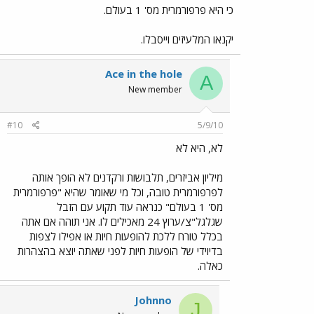
כי היא פרפורמרית מס' 1 בעולם.
יקנאו המלעיזים וייסבלו.
Ace in the hole
A
New member
#10
5/9/10
לא, היא לא
מיליון אביזרים, תלבושות ורקדנים לא הופך אותה
לפרפורמרית טובה, וכל מי שאומר שהיא "פרפורמרית
מס' 1 בעולם" כנראה עוד תקוע עם הזבל
שגלגל"צ/ערוץ 24 מאכילים לו. אני תוהה אם אתה
בכלל טורח ללכת להופעות חיות או אפילו לצפות
בדיוידי של הופעות חיות לפני שאתה יוצא בהצהרות
כאלה.
Johnno
J