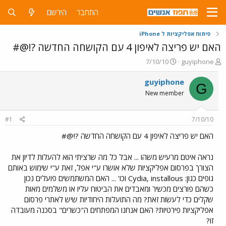
התחבר
הירשם
פיתוח אפליקציות ל iPhone
האם יש פריצה לאיפון 4 עם הקושחה החדשה ?!@#
פ
פ
7/10/10
guyiphone
ו
ו
ת
ר
guyiphone
G
ח
ס
New member
ה
ם
נ
ב
ו
ת
#1
7/10/10
ש
א
א
ר
האם יש פריצה לאיפון 4 עם הקושחה החדשה ?!@#
י
ך
נראה איטם מרעיש משהו ... אבל כל מה שרציתי הוא להעלות לדיון את
הצורך בפרסום אפליקציות שלא אושרו ע"י אפל, זאת ע"י שימוש באותם
גופים כגון: Cydia, installous וכו' ... האם המשתמשים פועלים נכון
כשהם פורצים מכשיר ומאבדים את הביטוח עליו או משלמים מאות
שקלים כדי לעשות זאת? מה התועלות היחודיות שיש לאתרי פרסום
אפליקציות פירטיות? האם אנחנו המפתחים ה"כשרים" בסכנה מעובדה
זו?