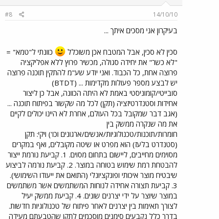
#8
14/10/10
בעיקרון אני מסכים איתך ...
סכין לא סכין, אבל המטבח אכן משוכלל
כוונתי ל"טמא" =
"לא כשר" את יחידה סגולה, מכשיר פרוץ ללא אפליקציה
פרוצה אחת, כל הכבוד. ואני יודע שע"מ להתקין תוכנה פרוצה
יש לבצע מספר פעולות מקדימות ... (BTDT)
סובייטי/קומוניסטי באמת לא היתה הכוונה, אבל כן ליצור
אחידות וסטנדרטיזציה (תקן) לכל מה שקשור בפיתוח תוכנה ...
(אגב דבר שמקובל בכל העולם, אחרת לא היינו יכולים לקיים
את מה שנקרה ממשק בין
חומרות/תוכנות/טכנולוגיות/אנשים/ארגונים וכו') ויקי: תקן
(סטנדרט בלעז) הוא מפרט או שיטה מקובלים, ואף במקרים
מסוימים מחייבים, ליישום בתחום מסוים. 1. קביעת נורמת ייצור
להבטחת רמת שימוש בטוחה במוצר. 2. קביעת נורמה לביצוע
שיבטיח מוצר איכותי ופונקציונלי (התואם את ייעודו השימושי).
3. קביעת תצורה אחידה לנוחות המשתמשים אשר משתמשים
במוצר שיוצר על ידי יצרנים שונים. 4. קביעת ממשק יעיל
לצורך תאימות בין יצרנים לאחר פיתוח של טכנולוגיות חדשות.
בדרך כלל נקבעים סימנים מוסכמים לתקן שהטבעתם מעידה