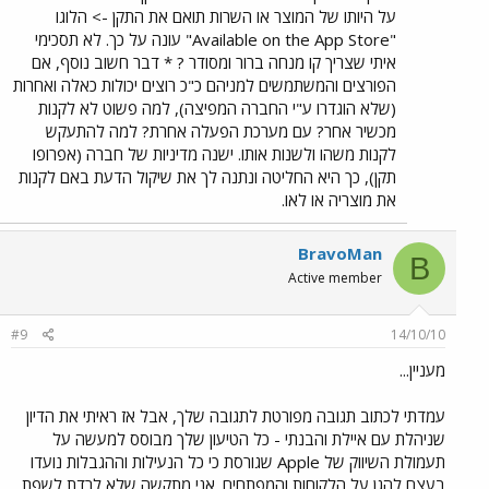
על היותו של המוצר או השרות תואם את התקן -> הלוגו
"Available on the App Store" עונה על כך. לא תסכימי
איתי שצריך קו מנחה ברור ומסודר ? * דבר חשוב נוסף, אם
הפורצים והמשתמשים למניהם כ"כ רוצים יכולות כאלה ואחרות
(שלא הוגדרו ע"י החברה המפיצה), למה פשוט לא לקנות
מכשיר אחר? עם מערכת הפעלה אחרת? למה להתעקש
לקנות משהו ולשנות אותו. ישנה מדיניות של חברה (אפרופו
תקן), כך היא החליטה ונתנה לך את שיקול הדעת באם לקנות
את מוצריה או לאו.
BravoMan
B
Active member
#9
14/10/10
מעניין...
עמדתי לכתוב תגובה מפורטת לתגובה שלך, אבל אז ראיתי את הדיון
שניהלת עם איילת והבנתי - כל הטיעון שלך מבוסס למעשה על
תעמולת השיווק של Apple שגורסת כי כל הנעילות וההגבלות נועדו
בעצם להגן על הלקוחות והמפתחים. אני מתקשה שלא לרדת לשפת