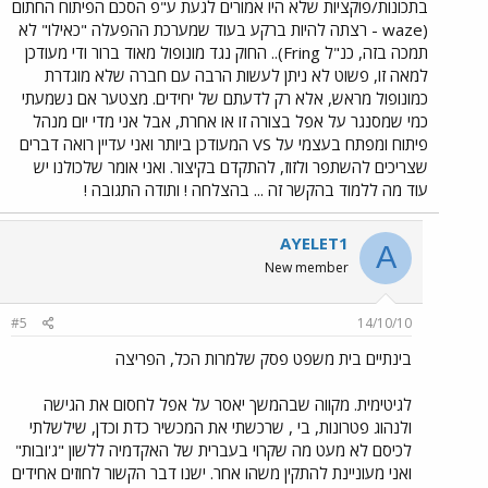
בתכונות/פוקציות שלא היו אמורים לגעת ע"פ הסכם הפיתוח החתום
(waze - רצתה להיות ברקע בעוד שמערכת ההפעלה "כאילו" לא
תמכה בזה, כנ"ל Fring).. החוק נגד מונופול מאוד ברור ודי מעודכן
למאה זו, פשוט לא ניתן לעשות הרבה עם חברה שלא מוגדרת
כמונופול מראש, אלא רק לדעתם של יחידים. מצטער אם נשמעתי
כמי שמסנגר על אפל בצורה זו או אחרת, אבל אני מדי יום מנהל
פיתוח ומפתח בעצמי על VS המעודכן ביותר ואני עדיין רואה דברים
שצריכים להשתפר ולזוז, להתקדם בקיצור. ואני אומר שלכולנו יש
עוד מה ללמוד בהקשר זה ... בהצלחה ! ותודה התגובה !
AYELET1
A
New member
#5
14/10/10
בינתיים בית משפט פסק שלמרות הכל, הפריצה
לגיטימית. מקווה שבהמשך יאסר על אפל לחסום את הגישה
ולנהוג פטרונות, בי , שרכשתי את המכשיר כדת וכדן, שילשלתי
לכיסם לא מעט מה שקרוי בעברית של האקדמיה ללשון "ג'ובות"
ואני מעוניינת להתקין משהו אחר. ישנו דבר הקשור לחוזים אחידים