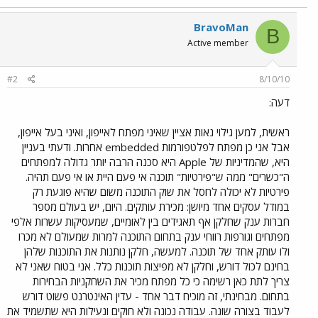
BravoMan
B
Active member
#2
8/10/10
דעה:
ראשית, למען גילוי נאות אציין שאיני מפתח לאייפון, ואיני בעל אייפון,
אבל אני כן מפתח לפלטפורמות embedded אחרות. ודעתי בעניין
היא, שהמדיניות של Apple היא סכנה הרבה יותר גדולה למפתחים
ה"כשרים" ממה ש"פירטיות" תוכנה אי פעם היית או אי פעם תהיה.
פירטיות לא יכולה לחסל את שוק התוכנה משום שהיא פוגעת רק
במודל עסקים אחד מיושן: מכירת עותקים. היום, יש בעולם מספר
חברות ענק שחלקן אף תאגידים בין לאומיים, שמעסיקות עשרות אלפי
מפתחים וגורפות רווחי ענק בתחום התוכנה למרות שמעולם לא מכרו
ולו עותק אחד של תוכנה. למעשה, חלקן נותנות את התוכנות שלהן
בחינם לכול דורש, וחלקן לא מפיצות תוכנות כלל. אני בטוח שאני לא
צריך לתת כאן רשימה כי כל מפתח מכיר את השחקניות הבחירות
בתחום. מבחינתי, זה מוכיח דבר אחד - עדין האינטרנט פשוט דורש
לעבוד בצורה שונה. עבודה נכונה ולא חוקים ונעילות היא שתשמיד את