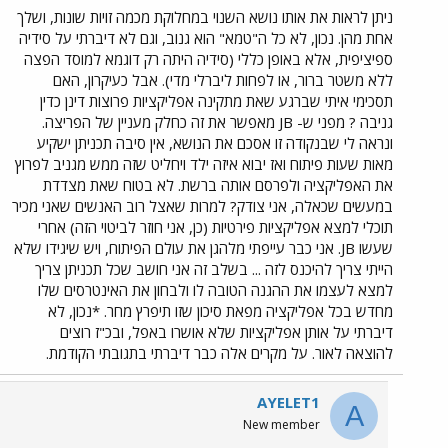
ניתן לראות את אותו נושא השנוי במחלוקת מכמה זויות שונות, ושלך
אחת מהן. נכון, לא כל ה"טמא" הוא גנוב, וגם לא דיברתי על סידיה
ספיציפית, אלא באופן כללי (סידיה היתה רק דוגמא למוסד הפצה
ללא משטר ברור, או לפחות ליברלי מדי). אבל כעיקרון, האם
תסכימי איתי שברגע שאת מתקינה אפליקציות פרוצות דינן כדין
גניבה ? מפני ש- JB מאפשר את זה כחלק מעניין של הפריצה.
ונראה לי שבנקודה זו אסכם את הנושא, אין סיבה תכניתן ישקיע
מאות שעות פיתוח ואז יבוא איזה ילד ויחליט שזה ממש מגניב לפרוץ
את האפליקציה ולפרסם אותה ברשת. לא בטוח שאת מצדדת
במעשים שכאלה, אני צודק? למרות שאצל רוב האנשים שאני מכיר
תוכלי למצא אפליקציות פירטיות (כן, אני חוזר לביטוי הזה) אחרי
שעשו JB. אני כבר עייפתי מלהגן את עולם הפיתוח, ויש שיגידו שלא
הייתי צריך להיכנס לזה ... בשלב זה אני חושב שכל תכניתן צריך
למצא לעצמו את ההגנה הטובה לו ולבחון את האינטרסים שלו
מחדש בכל אפליקציה מפאת סיכון שזו תיפרץ מחר. *נכון, לא
דיברתי על אותן אפליקציות שלא אושרו באפל, ובכ"ז רוצים
להוצאה לאור. על מקרים אלה כבר דיברתי בתגובתי הקודמת.
AYELET1
A
New member