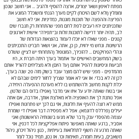
מפתח לאיפון ושאר יצורים, ארצה להוסיף ולהגיב ... אני חושב שנכון
ומומלץ (ולא לשם הויכוח) לקיים מערך הגנתי ומשוכלל המונע את
הפריצה וההפצה של תוכנות מוגנות, כמדיניות. אני לא חושב
שתכניתנים יהיו רעבים לפת לחם מפני שהתחרות רק תגבר! שים
לב, תהיה יותר דרישה לתוכנות זולות וב"תפירה" אישית לארגונים
קטנים - מפני שאלו לא יוכלו לעמוד בהוצאות הגדולות של
הרשיונות. ונחש מי ירוויח, כן כן, אתה, אני ושאר חברינו התכניתנים
ונהלי הפרויקטים ... להזכירך, המונופול (התחרותי יש לציין) ששלט
בשוק המחשבים האישיים עד אתמול בערך היתה חברת X, היו
תביעות וניסיונות להפיל אותם (עד היום) ולא מצליחים להוריד אותם
מהמדפים - מפני שיש להם מוצר עובד בשוק מזה 20 שנה בערך,
לכן זה לא בכדי. אז אני לא אומר שצריך לחזור לימים שבהם לא
יכלת לקנות מחשב ולהשתמש בו ללא מערכת ההפעלה היחידה,
אני בטוח שאתה יודע על איזו אני מדבר (אפילו בדוס הם שלטו).
אפל נותנת לך את האופציה ולא מאלצת אותך, אדרבה, אם אתה
ממש לא רוצה להעיף את חלונות, אזי גם לכך יש פתרונות ואפילו
יעילים (פרללס לדוגמא). אפל לא מפסידה דבר ואפילו די שומרת
עצמה מהפסדי ענק (דבר שלא מנעו בשנותיה הראשונות) ואני
אסביר, ברגע שאתה מאפשר פיתוח אפליקציות לכל דכפין, אזי
שאתה מרגע זה חשוף לתחלואות בעייתיות , כגון: ניהול זיכרון, ניהול
משאבים, בעיות חומרה, תאימות וכו'. אז נכון, תמיד נוכל לומר