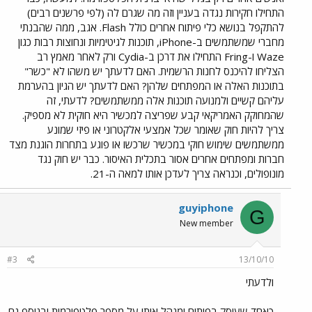
התחילו חקירות נגדה בעניין וזה מה שגרם לה (לפי פרשנים רבים)
להתקפל בנושא כלי פיתוח אחרים כולל Flash. אגב, ממה שהבנתי
מחברי שמשתמשים ב-iPhone, תוכנות לגיטימיות ונחוצות רבות כגון
Waze ו-Fring התחילו את דרכן ב-Cydia ורק לאחר מאמץ רב
הצליחו להיכנס לחנות הרשמית. האם לדעתך יש משהו לא "כשר"
בתוכנות האלה או המפתחים שלהן? האם לדעתך יש הגיון בהערמת
עליהם קשיים ולמנועה תוכנות אלה ממשתמשים? לדעתי, זה
שהמחוקק האמריקאי קבע שפריצה למכשיר היא חוקית לא מספיק.
צריך להיות חוק שאומר שכל אמצעי אלקטרוני או פיזי שמונע
ממשתמשים שימוש חוקי במכשיר שרכשו או פוגע בתחרות הוגנת מצד
חברות ומפתחים אחרים אסור בתכלית האיסור. כבר יש חוק נגד
מונופולים, וכנראה צריך לעדכן אותו למאה ה-21.
guyiphone
G
New member
#3
13/10/10
ולדעתי
כאחד שעוסק בפיתוח ומנהל אותו על מספר פלטפורמות ובנוסף גם