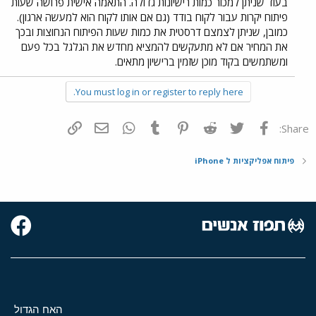
בעוד שניתן למכור כמות רישיונות גדולה. התאמה אישית פרושה שעות
פיתוח יקרות עבור לקוח בודד (גם אם אותו לקוח הוא למעשה ארגון).
כמובן, שניתן לצמצם דרסטית את כמות שעות הפיתוח הנחוצות ובכך
את המחיר אם לא מתעקשים להמציא מחדש את הגלגל בכל פעם
ומשתמשים בקוד מוכן שזמין ברישיון מתאים.
You must log in or register to reply here.
פייסבוק
Twitter
Reddit
Pinterest
Tumblr
WhatsApp
דואר אלקטרוני
הוסף קישור
Share:
פיתוח אפליקציות ל iPhone
האח הגדול