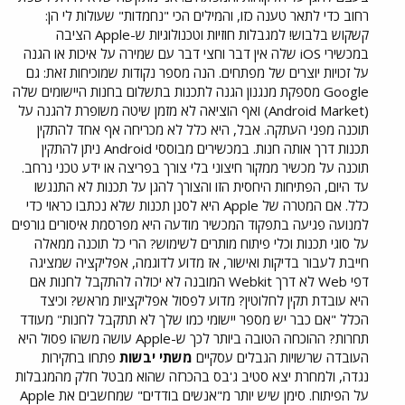
רחוב כדי לתאר טענה כזו, והמילים הכי "נחמדות" שעולות לי הן:
קשקוש בלבוש! למגבלות חוזיות וטכנולוגיות ש-Apple הציבה
במכשירי iOS שלה אין דבר וחצי דבר עם שמירה על איכות או הגנה
על זכויות יוצרים של מפתחים. הנה מספר נקודות שמוכיחות זאת: גם
Google מספקת מנגנון הגנה לתכנות בתשלום בחנות היישומים שלה
(Android Market) ואף הוציאה לא מזמן שיטה משופרת להגנה על
תוכנה מפני העתקה. אבל, היא כלל לא מכריחה אף אחד להתקין
תכנות דרך אותה חנות. במכשירים מבוססי Android ניתן להתקין
תוכנה על מכשיר ממקור חיצוני בלי צורך בפריצה או ידע טכני נרחב.
עד היום, הפתיחות היחסית הזו והצורך להגן על תכנות לא התנגשו
כלל. אם המטרה של Apple היא לסנן תכנות שלא נכתבו כראוי כדי
למנועה פגיעה בתפקוד המכשיר מודעה היא מפרסמת איסורים גורפים
על סוגי תכנות וכלי פיתוח מותרים לשימוש? הרי כל תוכנה ממאלה
חייבת לעבור בדיקות ואישור, אז מדוע לדוגמה, אפליקציה שמציגה
דפי Web לא דרך Webkit המובנה לא יכולה להתקבל לחנות אם
היא עובדת תקין לחלוטין? מדוע לפסול אפליקציות מראש? וכיצד
הכלל "אם כבר יש מספר יישומי כמו שלך לא תתקבל לחנות" מעודד
תחרות? ההוכחה הטובה ביותר לכך ש-Apple עושה משהו פסול היא
העובדה שרשויות הגבלים עסקיים
משתי יבשות
פתחו בחקירות
נגדה, ולמחרת יצא סטיב ג'בס בהכרזה שהוא מבטל חלק מהמגבלות
על הפיתוח. סימן שיש יותר מ"אנשים בודדים" שמחשבים את Apple