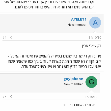
וקרוי "חוזה מקפח". אינני עורכת דין אך נראה לי שהחוזה של אפל
עם המפתחים הוא חוזה אחיד, שיש בו יותר מטעם לפגם.
AYELET1
A
New member
#4
14/10/10
רק שאני אבין-
מה בדיוק הקשר בין ישומים בסיידיה לישומים פירטיים?! זה שאפל -
ירום-הןודה לא שמה חותמת כשרות ?... זה בערך כמו שתאמר שמה
שאין עליו הכשר בד"ץ הוא גנוב או אינו ראוי למאכל אדם.
guyiphone
G
New member
#6
14/10/10
זו אסכולה אחת מני רבות ...