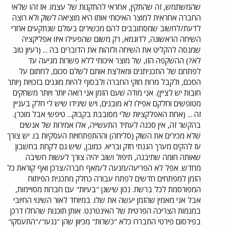
שהמשתמש, זה שהתקין, אחראי להתקנות של עצמו. אז זהו שלא!
החברה אחראית למוצר האיכותי אותו היא מוציאה לשוק ולא רוצה
לדעת/לחשוב שמסתובבים להם מכשירים בעולם שנתקעים אחרי
השיחה הראשונה, לדוגמא, רק משום שהפעילו איזו אפליקציה
שמנסה להקליט את השיחה ולזהות את הדוברים בה ... (רעיון טוב
לא?) ההשקפה הזו, של מוצר איכותי ללא פשרות מגיעה עד
לפתחם של התכניתנים ומאלצת אותם לשלם סכום, לחתום על
הסכם, ולקבל מרות חוקי החברה ולבסוף להיות מוגנים בזכויות (יותר
חובות יש לציין). אני מודה שעם הזמן אני רואה יותר ויותר משחקים
מטופשים וחלקם אפילו לא מובנים, ויש שיגידו שיש לי חלק בעניין
זה ... (אחת האפלקציות שלי מסובבת בקבוק... טיפשי אבל מוכר).
בהקשר זה, אין סכנה לעתיד התעשייה, אלו אמירות של אנשים
שלא מכירים את השוק (סליחה) וההתפתחויות העסקיות בו. יש צורך
עז להקים מערך הגנתי חזק ובריא. כמובן, שיש גם לקחת בחשבון
שאותה חומה שתיבנה, תיפול ושוב יהיה צורך לעשות חשיבה
מחדש. אפל לא הפריעה/מנעה ל/מאף חברה/צרכן ואף קוראת כל
הזמן למפתחים חדשים לפתח עבורה כחלק מתכנית הפיתוח
המפורסמת לכל ברשת. נכון שישנן "בעיות" עם חברות מסויימות,
אבל אני מאמין שהזמן יעשה את שלו. במיוחד לאור השינוי החיובי
במגמות הצריכה הפרטית של האינטרנט. אותן תוכנות שהחלו דרכן
בפירסום פירטי התבררו כלא "כשרות" מכיוון שהן "נגעו"/"התעסקו"