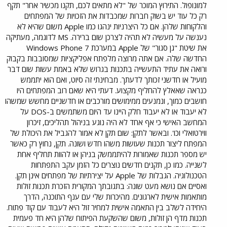
למונופול. התירוץ המוכר של "לא מתאים לכם, תקנו מכשיר אחר" תקף
רק כל עוד יש בשוק חברות שמכבדות את הזכויות של המפתחים
והלקוחות שלהן. אם כל היצרניות ינהגו כמו Apple משום שהיא לא
נענשה על מעשיה לא תהיה לצרכן שום ברירה. MS לדוגמה, מעתיקה
את שיטת "גן סגור" של Apple במערכת Windows Phone 7
החדשה שלה. אם אתה מרוצה מלפתח אפליקציות שמסובבות בקבוק
ורואה את עתיד התעשייה בתכנות בגרוש שלא באמת עשות שום דבר
מועיל או חדשני זכותך לדעתך. מבחינתי זה סיוט, ואם הוא יתממש
כנראה שאאלץ להחליף מקצוע. דעתי היא שאם רוב המפתחים היו
חושבים כמוך, ונמנעים ממימושים מורכבים או חדשניים מחשש שמשהו
לא יעבוד או לא יעבוד חלק היינו עד היום משתמשים ב-DOS על
המחשב האישי כי אף אחד לא היה נוגע בניהול תהליכים, זיכרון
ווירטואלי וכו'. ובאשר לתקן: שום תקן לא אמור להגביל את היכולת של
המפתח ליצור תכנות שעושות משהו חדש ושונה. תקן, נחוץ רק כאשר
יש מספר תכנות שאמורות להיתממשק בניהן או להוות תחליף אחת
לשנייה. כמו כן, תקנים חדשים נוצרים כל הזמן עקב התפתחות
הטכנולוגיה. הגבלות של Apple על יצירתיות של מפתחים אינן תקן.
ואסיים אם נושא מעט שונה: בתגובתך המקורית הזכרת תכנות זולות
מותאמות אישית לארגונים. מהיכרות שלי עם ענף התוכנה, הדרך
היחידה לשלב בין התאמה אישית למחיר זול היא לעבוד עם קוד פתוח.
תכנות מדף הן זולות, משום שהשקעת הפיתוח שלהן היא חד פעמית