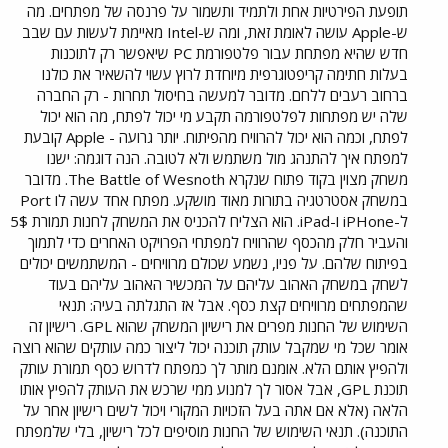
תופעת הפירטיות אחת ולתמיד ותשמור על פרנסה של מפתחים. מה
ש-Apple עושה לאומת זאת, ומה ש-Intel מאיימת לעשות עם שבב
חדש שהיא מפתחת עבור פלטפורמת PC שיאפשר רק לתוכנות
בעלות חתימה קריפטוגרפית מיוחדת לרוץ עשוי להשאיר את כולנו
ברחוב רעבים ללחם. מדובר למעשה בחיסול תחרות - רק החברה
שלה יש מפתחות לפלטפורמה תקבע מי יכול לפתח, מה הוא יכול
לפתח, וכמה הוא יכול להרוויח מהפיתוח. יותר גרועה - Apple קובעת
למפתח איך להתנהג מול משתמש ולא לטובה. הנה דוגמה: ישנו
משחק מצוין בקוד פתוח שנקרא The Battle of Wesnoth. מדובר
במשחק אסטרטגיה בתורות מאוד מושקע. מפתח אחד עשה לו Port
ל-iPHone ו-iPad. הוא הצליח להכניס את המשחק לחנות תמורת 5$
והעביר חלק מהכסף שהרוויח למפתחי הפרויקט האחרים כדי לתמוך
בפיתוח שלהם. על פניו, נשמע שכולם מרוויחים - המשתמשים יכולים
לשחק במשחק האהוב עליהם על המכשיר האהוב עליהם בעוד
שהמפתחים מרוויחים קצת כסף. אבל אז התגלתה בעיה: תנאי
השימוש של החנות מפרים את רישיון המשחק שהוא GPL. רישיון זה
אומר שכל מי שמקבל עותק תוכנה יכול ליצור כמה עותקים שהוא רוצה
ולהפיץ אותם הלא. אומנם מותר לך כמפתח לדרוש כסף תמורת עותק
תוכנת GPL, אבל אסור לך למנוע ממי שרכש את העותק להפיץ אותו
הלאה (אלא אם אתה בעל הזכויות המקורי ויכול לשים רישיון אחר על
התוכנה). תנאי השימוש של החנות מוסיפים לכל רישיון, בלי שלמפתח