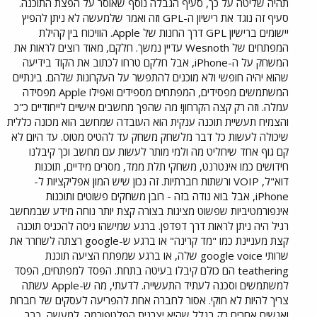
תהיה שליטה על כך, סעיף הגבלה נוסף שאוסר על הפצת התוכנה.
סעיף זה נוגד את רישיון ה-GPL וזה ואמר שלמעשה לא ניתן להפיץ
יישומים ברישיון GPL דרך החנות של Apple. הוויכוח בין קהילת
המפתחים של Wesnoth עדיין נמשך. חלקם, מאוד רוצים לראות את
המשחק על ה-iPhone, אבל חלקם טרחו לכתוב את הקוד בידיעה
שהוא יהיה חופשי ולא מוכנים להתפשר על העקרונות שלהם. בינתיים
המשתמשים מפסידים, המפתחים מספידים ואפילו Apple מפסידה
עמלה. וזה רק קצה הקרחון! מה שהפך מחשבים אישיים לייחודיים כ"כ
והצמיח תעשיית תוכנה ענקית הוא העובדה שמחשב הוא מכונה כללית
שיכולה לעשות כל דבר מלשחק משחק עד להטיס מטוס. עד היום לא
קם גוף אחד שיחליט מה ולמי מותר לעשות עם מחשב וכך קיבלנו
חידושים כמו אינטרנט, משחקי תלת ממד, מסרים מידיים, תוכנות
דוא"ל, VOIP ורשתות חברתיות. זה נכון שיש המון אפליקציות ל-
iPhone, אבל בוא נודה בזה - רובן משחקים פשוטים ותוכנות
אינפורמטיביות שפשוט מציגות בצורה קצת יותר נוחה מידע שבמחשב
רגיל היה ניתן לראות דרך דפדפן. ברגע שמישהו ניסה להכניס תוכנה
קצת מעניינת כמו "מד קרינה" או ברגע ש-google רצתה לשחרר את
שרותי google voice שלה, או ברגע שמפתח הציעה תוכנת
teathering הם כולם קיבלו בעיטה בתחת. הפסד למפתחים, הפסד
למשתמשים וסכנה לעתיד התעשייה. לדעתי, מה ש-Apple עשתה
צריך להיות לא חוקי. אסור לחברה אחת להפריעה לעסקים של חברות
ואנשים אחרים רק בגלל שהיא יצרנית הפלטפורמה. למעשה, כבר