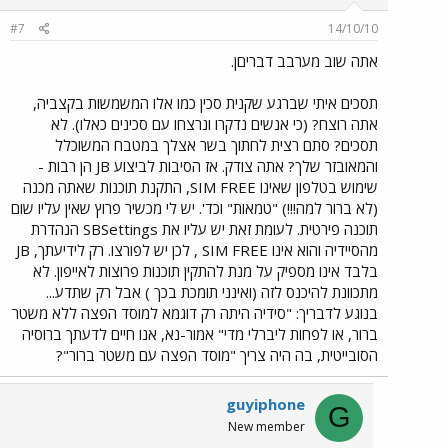
#7
14/10/10
אתה שוב מערבב דבריםן.
תסכים איתי שברגע שקנית סכין כמו אלו המשמשות בקצביה,
אתה רוצח? (כי אנשים נדקרו ונרצחו עם סכינים כאלו). לא
תסכים? סתם רצית לחתוך בשר אצלך במטבח המשוכלל
והמאובזר שלך? אתה צודק. אז הסיבות לביצוע JB הן רבות -
שימוש בטלפון שאינו SIM FREE, התקנת תוכנות שאתה מכנה
(לא ברור למה!!!) "טמאות" וכד'. יש לי מכשיר פרוץ שאין עליו שום
תוכנה פירטית. לעומת זאת יש עליו את SBSettings הנהדרת
מהסיידיה והוא אינו SIM FREE , לכן יש לפורצו. רק לידיעתך, JB
בלבד אינו מספיק על מנת להתקין תוכנות פרוצות לאייפון. לא
מתכוונת להיכנס לזה (ואינני תומכת בכך ) אבל רק שתדע...
בנוגע לדבריך: "סידיה היתה רק דוגמא למוסד הפצה ללא משטר
ברור, או לפחות ליברלי מדי" אמור-נא, אנו חיים לדעתך ברוסיה
הסובייטית, בה היה צריך "מוסד הפצה עם משטר ברור"?
guyiphone
G
New member