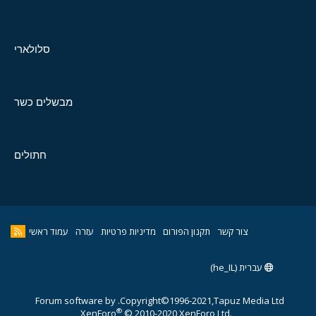
סלולארי
מבשלים כשר
חתולים
צור קשר
תקנון הפורום
מדיניות פרטיות
עזרה
עמוד ראשי
עברית (he_IL)
Forum software by
Copyright©1996-2021,Tapuz Media Ltd.
®
XenForo
© 2010-2020 XenForo Ltd.