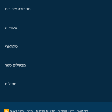
תחבורה ציבורית
טלוויזיה
סלולארי
מבשלים כשר
חתולים
צור קשר
תקנון הפורום
מדיניות פרטיות
עזרה
עמוד ראשי