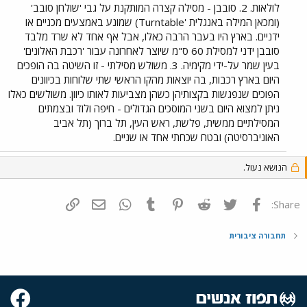
לולאות. 2. סובבן - מסילה קצרה המותקנת על גבי 'שולחן סובב'
(ומכאן המילה באנגלית 'Turntable) שמונע באמצעים מכניים או
ידניים. בארץ היו בעבר הרבה כאלו, אבל אף אחד לא שרד מלבד
סובבן ידני למסילת 60 ס"מ שיוצר לאחרונה עבור 'רכבת האלונים'
בעין שמר על-ידי מקימיה. 3. משולש מסילתי - זו השיטה בה הופכים
היום בארץ רכבות, בה יוצאות מהקו הראשי שתי שלוחות בכיוונים
הפוכים שנפגשות בקצותיהן כשהן מצביעות לאותו כיוון. משולשים כאלו
ניתן למצוא היום בשני המוסכים הגדולים - חיפה ולוד ובצמתים
המסילתיים ממשית, פלשת, ראש העין, תל ברוך (תל אביב
האוניברסיטה) ובטח שכחתי אחד או שניים.
הנושא נעול.
פייסבוק
Twitter
Reddit
Pinterest
Tumblr
WhatsApp
דואר אלקטרוני
הוסף קישור
Share:
תחבורה ציבורית