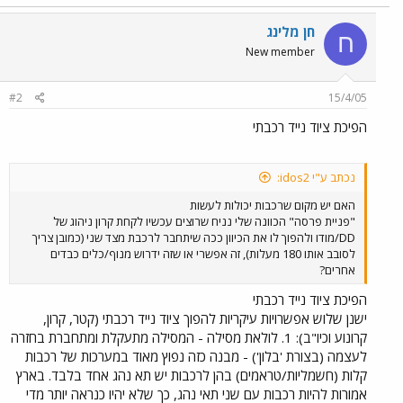
חן מלינג
ח
New member
#2
15/4/05
הפיכת ציוד נייד רכבתי
נכתב ע"י idos2:
האם יש מקום שרכבות יכולות לעשות
"פניית פרסה" הכוונה שלי נניח שרוצים עכשיו לקחת קרון ניהוג של
DD/מודו ולהפוך לו את הכיוון ככה שיתחבר לרכבת מצד שני (כמובן צריך
לסובב אותו 180 מעלות), זה אפשרי או שזה ידרוש מנוף/כלים כבדים
אחרים?
הפיכת ציוד נייד רכבתי
ישנן שלוש אפשרויות עיקריות להפוך ציוד נייד רכבתי (קטר, קרון,
קרונוע וכיו"ב): 1. לולאת מסילה - המסילה מתעקלת ומתחברת בחזרה
לעצמה (בצורת 'בלון') - מבנה כזה נפוץ מאוד במערכות של רכבות
קלות (חשמליות/טראמים) בהן לרכבות יש תא נהג אחד בלבד. בארץ
אמורות להיות רכבות עם שני תאי נהג, כך שלא יהיו כנראה יותר מדי