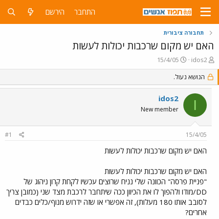
התחבר
הירשם
תחבורה ציבורית
האם יש מקום שרכבות יכולות לעשות
פ
פ
15/4/05
idos2
ו
ו
ת
ר
הנושא נעול.
ח
ס
ה
ם
idos2
I
נ
ב
New member
ו
ת
ש
א
א
ר
#1
15/4/05
י
ך
האם יש מקום שרכבות יכולות לעשות
האם יש מקום שרכבות יכולות לעשות
"פניית פרסה" הכוונה שלי נניח שרוצים עכשיו לקחת קרון ניהוג של
DD/מודו ולהפוך לו את הכיוון ככה שיתחבר לרכבת מצד שני (כמובן צריך
לסובב אותו 180 מעלות), זה אפשרי או שזה ידרוש מנוף/כלים כבדים
אחרים?