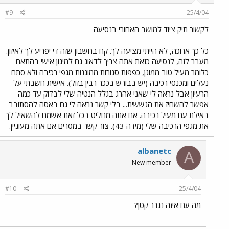
#9
25/4/04
לקשור תיק ציוד למושב האחורי בנסיעה
כל כך ארוכה, לא הייתי מציעה לך. קח בחשבון שזה די יפריע לך לאיזון.
מעבר לזה, לנסיעה כזאת אתה צריך לדאוג גם למיגון אישי בהתאם
כלומר מעיל טוב ממוגן, כפפות סגורות ממוגנות מגפי רכיבה ולא סתם
נעלים ומכנסי רכיבה (יש בבורש בככר רבין בזול). אישית חשבתי על
הרעיון אבל נראה לי שאני אהרג בגלל הנטיה שלי לבדוק עד כמה
אפשר להשחיז את הגששית... בלי קשר נראה לי גם באסה להסתובב
באילת עם מעיל רכיבה. אם אתה מחליט בכל זאת אשמח להשאיל לך
את מגפי הרכיבה שלי (מידה 43). צור קשר במסרים אם אתה מעוניין.
albanetc
A
New member
#10
25/4/04
מה עם איזה נגרר קטן?