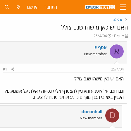
התחבר
הירשם
צלילה
האם יש כאן מישהו שגם צולל
פ
פ
אסף E
25/4/04
ו
ו
ת
ר
אסף E
א
ח
ס
New member
ה
ם
נ
ב
ו
ת
#1
25/4/04
ש
א
א
ר
האם יש כאן מישהו שגם צולל
י
ך
וגם רוכב על אופנוע ומעוניין להצטרף אלי לנסיעה לאילת על אופנועים?
העניין בשלבי תכנון מוקדם כרגע אז אני פתוח להצעות.
doronhall
D
New member