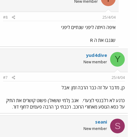
New member
#8
25/4/04
איפה הייתה ליפני שנתיים ליפני
שגנבו את ה R
yud4dive
Y
New member
#7
25/4/04
כן, מדבר על זה כבר הרבה זמן. אבל
כרגע לא רלבנטי לצערי.
אגב (למי ששאל) פשוט קושרים את התיק
על כסא הנוסע מאחורי הרוכב. רכבתי כך הרבה פעמים לחוף דור.
seani
S
New member