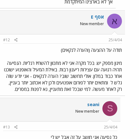
אך לא בארצינו המיתקדמת
אסף E
א
New member
#12
25/4/04
תודה על ההצעה (והערה לנקאים)
מיגון מספק יש. בכל מקרה אני לא מתכוון להשחיז רגליות. הנסיעה
תהיה רגועה עם עצירות ריענון רבות. באילת המעיל והאופנוע ישוכנו
אחר כבוד במלון. אולי תחשוב שוב? הערה לנקאים - אני יודע שזה
גלש ל
ומתאים יותר לפורום אופנועים ולכן לא אכתוב יותר בעניין,
רק לאחר מעשה. למי שבכל זאת מתעניין, נא לפנות במסרים.
seani
S
New member
#13
25/4/04
כל נסיעה אני חושב על זה אבל יש לי