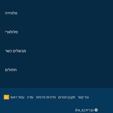
טלוויזיה
סלולארי
מבשלים כשר
חתולים
צור קשר
תקנון הפורום
מדיניות פרטיות
עזרה
עמוד ראשי
עברית (he_IL)