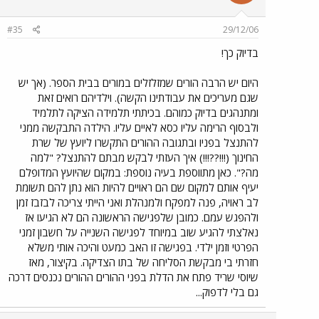
#35
29/12/06
בדיוק כך!
היום יש הרבה הורים שמזלזלים במורים בבית הספר. (אך יש
שגם מעריכים את עבודתינו הקשה). וילדיהם רואים זאת
ומתנהגים בדיוק כמוהם. בכיתתי תלמידה הציקה לתלמיד
ולבסוף הרימה עליו כסא לאיים עליו. הילדה התבקשה ממני
להתנצל בפניו ובתגובה ההורים התקשרו ליועץ של שרת
החינוך (!!!??!!!) איך העזתי לבקש מבתם להתנצל? "למה
מה?". כאן מתווספת בעיה נוספת: במקום שהיועץ המדופלם
יעיף אותם למקום שם הם ראויים להיות הוא נתן להם תשומת
לב ראויה, פנה למפקח ולמנהלת ואני הייתי צריכה לבזבז זמן
ולהפגש עמם. כמובן שלפגישה הראשונה הם לא הגיעו אז
נאלצתי להגיע שוב במיוחד לפגישה השנייה על חשבון זמני
הפרטי וזמן ילדי. בפגישה זו האב כמעט והיכה אותי משלא
חזרתי בי מבקשת הסליחה של בתו הצדיקה. בקיצור, מאז
שיוסי שריד פתח את הדלת בפני ההורים ההורים נכנסים דרכה
גם בלי לדפוק...