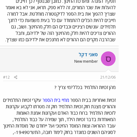
תפקיד המנהל ומערכת החינוך. כמובן שבנוסף לכך חייבים
להעלות את שכר המורים, זה ללא ספק. תראו, אני לא בא ואומר
שצריך להפוך את בית הספר לדיקטטורה מוחלטת. אבל למורה
חייבים להיות הכלים להתמודד עם כל בעית משמעת כדי לחנך
תלמידים. עונשים רציניים וכבדים הם חלק מהחינוך. ושוב, גם
ההורים צריכים להיות חלק מהחינוך הזה של ילדיהם, וחבל
שבהרבה מקרים הם ההורים לא מחנכים את ילדיהם כמו שצריך.
סאני דקל
ס
New member
#12
21/12/06
מהן זכויות התלמיד בכלל?מי צריך ?
זכויות ואחריות בבית הספר
מחיי בית הספר
עיקרי זכויות התלמידים
וההורים מצגת חוק זכויות התלמיד חוק זה מטרתו לקבוע עקרונות
לזכויות התלמיד ברוח כבוד האדם ועקרונות אמנת האומות
המאוחדות בדבר זכויות הילד, תוך שמירה על כבוד התלמיד,
עובד ההוראה וצוות המוסד החינוכי ועל ייחודם של מוסדות החינוך
לסוגיהם השונים כמוגדר בחוק לימוד חובה, התש"ט1949-,