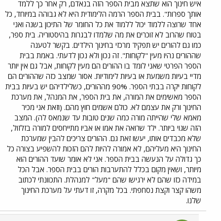
איש חינוך הוא שתצא מבית הספר הזה בנאדם, רק אחר כך ללמד
אותך ספרות". בבית הספר הרמה הלימודית היא לא גבוהה במיוחד, כל
אחד שרוצה ללמוד יכול ללמוד את כל החומר של התיכון בשנה ואני
בטוח שהרוב לא זוכרים את מה שלמדו לבגרות בהיסטוריה. בית ספר,
כמו גם להורים יש תפקיד מרכזי בחינוך הילדים. בקשר לטענה
שההורים נהיו מעין "לקוחות". זה נכון ולא נכון לדעתי. באמת בבית
הספר הפרטי שאני לומד בו ההורים הם מעין לקוחות, אבל גם אין יותר
מדיי בעיות משמעת או בעיות לימודיות. אסור שמצב כזה שההורים הם
לקוחות יקרה בבתי הספר. 90% מההורים, כשלילדיהם יש בעיות בבית
הספר מאשימים את המורה, את בית הספר, את המנהל, את מערכת
החינוך ורק את עצמם לא. כולם אשמים חוץ מהם. (וזאת אני מכיר
מאמא שלי שהייתה מורה כמה שנים טובות עד שנמאס לה). המצב
הזה שגוי ביותר. ילד שרואה את אמו או אביו מתייחסים למורה בזלזול,
שלא מכבדים אותו, יעשו זאת גם. ההורים צריכים להבין שמערכת
החינוך היא מעליהם, לא אמורה להיות להם הזכות להשפיע בצורה כל
כך גדולה על הנעשה בבית הספר. אני לא אומר שועד ההורים הוא
מיותר, ושאין מקום בכלל להתערבות הורים בבית הספר. אבל הכל
במידה כזו שהם לא ירגישו שהם "מעל" למנהלת. התכוונתי לכתוב
משהו קצר וקצת נסחפתי. בכל מקרה, זו דעתי על מערכת החינוך
שלנו.