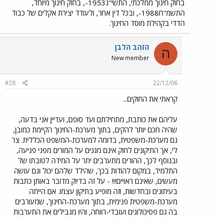
בחוק חינוך ממלכתי, התשי"ג1953-, בחוק חינוך מיוחד,
התשמ"ח1988-, ובכל דין אחר, ולעודד יצירת אקלים של כבוד
הדדי בקהילת מוסד החינוך.
הזהב הלבן
ה
New member
#28
22/12/06
קראתי את החוקים...
עליהם את כותבת, מתחילתם ועד סופם, ועדיין אני בדעה,
שהיה חכם יותר להקים, בתוך מערכת-החינוך הקיימת כמובן,
גם מערכת-משפטית, בדומה למערכת-המשפט הכללית. צר
לי, אך התיקונים לחוק אינם מגנים על המורים מפני פגיעה,
ובנוסף לכך, ההורים מתערבים יתר על המידה לטובתו של
התלמיד, במקום להודות בכך, שהילד שלהם יכול וגם עושה
מעשים, שאינם ראויים!!! - על זה בדיוק מדובר באותן כתבות
בעיתונים ובחדשות, וזה מופיע בתיקון עצמו. אם הייתה
מערכת-משפטית פנימית, בתוך מערכת-החינוך, שמעורבים
בה גם פסיכולוגים ועובדי-רווחה, והיו מגבילים את התערבות