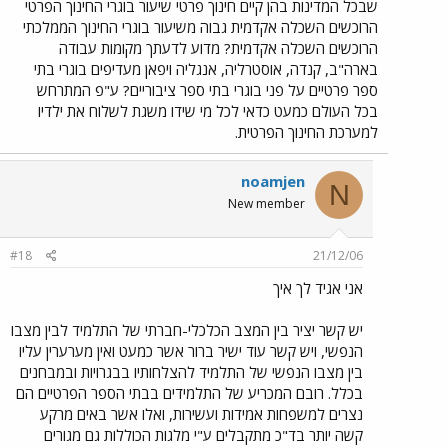
שבכל המדינות בהן קיים חינוך פרטי שיעור בוגרי החינוך הפרטי
הרוכשים השכלה אקדמית גבוה משיעור בוגרי החינוך הממלכתי
הרוכשים השכלה אקדמית? מדוע לדעתך מקומות עבודה
בארה"ב, קנדה, אוסטרליה, אנגליה ויפאן מעדיפים בוגרי בתי
ספר פרטיים על פני בוגרי בתי ספר ציבוריים? ע"פ המתרחש
בכל העולם כמעט כדאי לכל מי שידו משגת לשלוח את ילדיו
למערכת החינוך הפרטית.
noamjen
N
New member
#18
21/12/06
אני אגיד לך איך
יש קשר יציר בין המצב הכלכלי-חברתי של התלמיד לבין מצבו
הנפשי, ויש קשר עוד ישיר ברור אשר כמעט ואין מערערין עליו
בין מצבו הנפשי של התלמיד להצלחותיו בבגרויות ובמבחנים
בכלל. רובם המכריע של התלמידים בבתי הספר הפרטיים הם
נצרים למשפחות אמידות ועשירות, ואלו אשר באים מרקע
קשה יותר בד"כ מתקבלים ע"י מלגות הכוללות גם מגורים