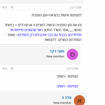
#31
22/12/06
למצוינות אישית בהוראה=זמן התפנית
זהו את זמן התפנית הראויה למורים ו/ או מנהלים = במיוחד
כאשר:,,,,,אתר משרד החינוך
ראוי שהמורים יתייחסו אל
תלמידיהם בכבוד גם כבני אדם ולא רק כלומדים
= מאתר
הסתדרות המורים- לדוגמא!!
סאני דקל
ס
New member
#32
22/12/06
מצויינות –האתר:
מצויינות –האתר:
אלה 3
א
New member