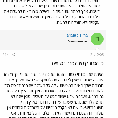
התלמיד בביה"ס, גם אם זה אומר פגיעה בתלמידים אחרים\בזבוז
זמנו של התלמיד ושל המורים וכו'. כיוון שבעיה א' לא נתונה
לוויכוח, צריך לפתור את בעיה ב', בעיקר. כיום רוצים להעלות את
גיל חינוך החובה, כרגיל משרד החינוך מחפש ומוצא פתרונות
עקיפים ולא מוצלחים לבעיה.
ברווז לשבוע
ב
New member
#14
21/12/06
כל הכבוד לך! אתה צודק בכל מילה.
האמת שהתכוונתי לכתוב הודעה ארוכה יותר, אבל אני כל כך מזדהה
עם מה שכתבת שאין לי הרבה מה להוסיף. אני מאוד מעריך את
הבגרות שלך וראיית המציאות שלך. כל מערכת שנותנת דריסת רגל
להורים הולכת ודועכת. זה קרה למערכת החינוך והתהליך בעיצומו
גם בצבא. מערכות שלא שמות דגש על הישגים ,סופן שגם לא
תגענה להישגים. מי ששומר על רמת החינוך בארץ הן רק
האוניברסיטאות. שם לא מקבלים זכויות על השתדלות ולהורים אין
מילה - ההישגים הם הישגי התלמיד בלבד והכל באחריותו. אני