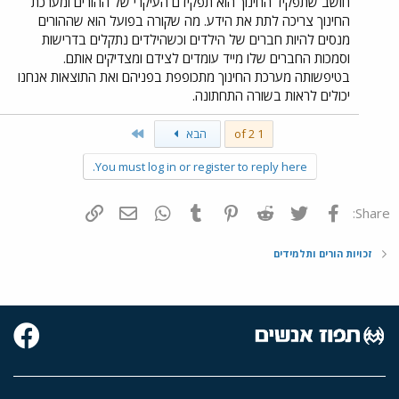
חושב שתפקיד החינוך הוא תפקידם העיקרי של ההורים ומערכת
החינוך צריכה לתת את הידע. מה שקורה בפועל הוא שההורים
מנסים להיות חברים של הילדים וכשהילדים נתקלים בדרישות
וסמכות החברים שלו מייד עומדים לצידם ומצדיקים אותם.
בטיפשותה מערכת החינוך מתכופפת בפניהם ואת התוצאות אנחנו
יכולים לראות בשורה התחתונה.
Last
1 of 2
הבא
You must log in or register to reply here.
פייסבוק
Twitter
Reddit
Pinterest
Tumblr
WhatsApp
דואר אלקטרוני
הוסף קישור
Share:
זכויות הורים ותלמידים