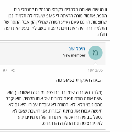
זו הגישה שאותה מלמדים בקורסי המנהלים למנהלי בית
הספר. אתמול מורה הראתה לי SMS ששלח לה תלמיד. נכון
שחוצפות היו גם פעם (ע"ע המורה שמילקיהו) אבל המסר של
התלמיד הזה היה "את חייבת לעבוד בשבילי". בעיני זאת רעה
חולה.
מיכל שב
מ
New member
#7
19/12/06
הבעיה העיקרית בSMS כזה
(מלבד העובדה שמדובר בחוצפה מדרגה ראשונה
) הוא
שאם אותה מורה תפנה להורים של אותו תלמיד, הוא יקבל
מהם גיבוי מלא. לא. המורה לא עובדת עבורו. היא גם לא
תעשה עבורו את בחינת הבגרות. אני חושבת שאם לא
נטפל בבעיה הזו עכשיו, אותו דור של תלמידים יגיע
לאוניברסיטה וגם החלקה הזו תהרס.