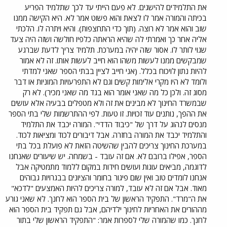
את התלמידים להישגים. לא פעם הייתי עד לכך שתלמיד הפריע
בכיתה והמורה אמר לו לצאת והוא פשוט אמר לא. היא הקישה ממנו
שוב והוא אמר לא רוצה. (תוך כדי התחצפות). והיא ויתרה לו. הלכתי
אליה אחר כך ואמרתי לה שהיא הראתה כלפיו חולשה ושזה היה צעד
שגוי לותר לו. אסור שזה יהיה במערכת. תלמיד צריך לדעת שברגע
שמבקשים ממנו לעשות משהו הוא חייב לעשות אותו. זה לא אמור
להיות נתון לויכוח בכלל. (אני חייב לציין בבתי הספר שאני למדתי
ולומד לא היו מקרי אלימות קשים וגם לא התפרעויות המוניות או דבר
מסוג זה. ולכן כל מה שאני אומר הוא בגד מה שאני מכיר). לא רק
שבמשרד החינוך לא מבינים את זה ולא מטפלים בבעיה אלא עושים
את ההפך, נותנים עוד זכויות. זו טעות. לפי ההתרשמות שלי בתי הספר
מנסים לנהוג על דרך של "כיבוד הדדי". המורה יכבד את התלמיד
והתלמיד יכבד את המורה בחזרה. אבל דיבורים לכוד ומציאות לכוד.
במערכת החינוך צריכים להבין שהשיטה הזאת לא פועלת בכל בתי
הספר, אפילו ברובם לא. אם זה עובד - בשמחה. יש שיעורים שאנחנו
לדוגמה, מביאים עוגות ועושים חידות במקום ללמוד מתמטיקה אבל
אנחנו לומדים טוב ואין שום פיגור בחומר והציונים בבגרויות גבוהים
מאוד. אבל אם זה לא עובד, למורה צריכים להיות האמצעים "לדכא"
את ה"מרד". התפקיד הראשון של בית הספר הוא לחנך. לא שאני גורע
מההורים את האחריות לחינוך ילדיהם, אבל גם תפקיד בית הספר הוא
לחנך. כמו שהמורה שלי לספרות אמר: "התפקיד הראשון שלי בתור