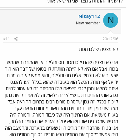
לדעתי זו ההתחלה. מצד שני מי שואל אותי.
Nitay112
N
New member
#11
20/12/06
לא מצפה שילכו מכות
אני לא מצפה שהם ילכו מכות חס וחלילה או שהמורה תשתמש
בכוח. אבל אם היא לא הייתה מוותרת לו בסופו של דבר הוא היה
יוצא. הוא לא תלמיד אלים חס וחלילה, והוא ממש לא היה מרים
יד על אף מורה. הכשל הוא בעובדה שהוא בכלל העז להכנס
איתה למשא ומתן לגבי היציאה שלו מהכיתה. זה לא אמור להיות
ככה. אותי ההורים חינכו ש"לא" זה "לא!". זה לא אמור להיות נתון
לויכוח בכלל. זה נכון שחסרים מורים רבים בתחום ההוראה אבל
מצד שני המון מורים בורחים מהר מאוד מתחום הוראה עקב
בעיות משמעת. אם החינוך היה של כיבוד המורה, והמורה היה
מרגיש שמכבדים אותו ושהוא יכול להעביר את החומר הנלמד,
אני בטוח שהרבה יותר מורים היו נשארים במערכת ומהמצב הזה
היה אפשר "לסנן" את המורים הלא טובים. "סינון" המורים הוא