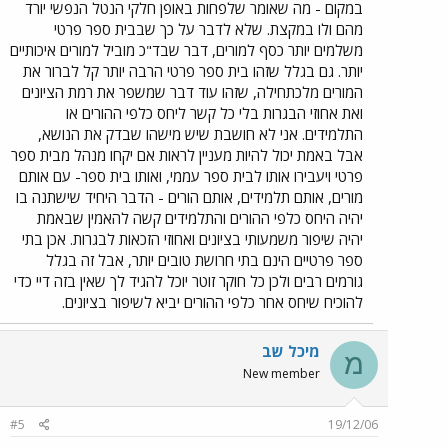
במקום - מה שאומר שלפחות באופן חלקי הנטל הנפשי יורד
מהם ולו במקצת. שלא לדבר על כך שבבית ספר פרטי
משלמים יותר כסף למורים, דבר שבד"כ מוביל למורים איכותיים
יותר. גם בגלל שזהו בית ספר פרטי הרבה יותר קל לברור את
המורים מלכתחילה, שזהו עוד דבר שמשפר את רמת הציונים
ואת אחוזי הבגרות בלי כל קשר ליחס כלפי ההורים או
התלמידים. אני לא חושבת שיש מישהו שבדק את הנושא,
אבל באמת יכול להיות מעניין לראות אם יקחו מנהל מבית ספר
פרטי ויעבירו אותו לבית ספר עממי, ואותו בית ספר- עם אותם
מורים, אותם תלמידים, אותם הורים - הדבר היחיד שישתנה בו
יהיה היחס כלפי ההורים והתלמידים קשה להאמין שבאמת
יהיה שיפור משמעותי בציונים ואחוזי הזכאות לבגרות. אכן בתי
ספר פרטיים הינם בתי חרושת טובים יותר, אבל זה בגלל
גורמים רבים ולכן כל חוקר זוטר יוכל להגיד לך שאין בזה דיי כדי
להוכיח שיחס אחר כלפי ההורים יביא לשיפור בציונים.
מיכל שב
מ
New member
#5
19/12/06