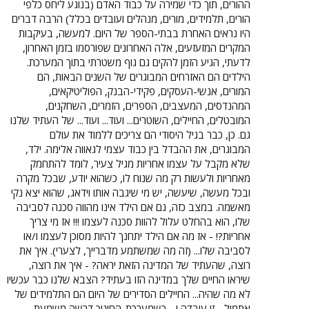
ההורים, תוך כדי שמירה על כבוד האדם (בנוגע ליחס כלפי
הורים, תלמידים, מורים, מנהלים ועובדים בכלל) הרבה דברים
היו נראים האחרת בבתי-הספר של היום. למעשה, בעיקבות
המקרים המזעזעים, אלה האחרונים שפורסמו בזמן האחרון,
לדעתי, הגיע הזמן להקים גם גוף משטרתי בתוך המערכת.
הילדים הם האזרחים המבוגרים של השנים הבאות, הם
המורים, אנשי-העסקים, פקידי-הבנק, הפוליטיקאים,
המהנדסים, המעצבים, הספרים, הזמרים, השחקנים,
המובטלים, החיילים, השוטרים... ועוד... ועוד... של העתיד שלנו
גם. כן, כבר בגיל היסודי הם צריכים ללמוד את עולם
המבוגרים, את ההבדל בין כבוד עצמי לגאווה אלימה. ילד,
שלא מקבל על עצמו אחריות מגיל צעיר, לומד להתחמק
מאחריות ולעשות רק מה שנוח לו, כשהוא יודע, שבכל מקרה
ובכל מעשה, שיעשה, יש מי שיגבה אותו וידאג, שהוא יצא נקי
מאשמה. במצב כזה, גם אם הילד אינו מהווה סכנה לסביבה
שלו, הוא בהחלט עלול להוות סכנה לעצמו !!! אז מי צריך
אחריות?! - אז מה אם הילד יתחנך להיות מסוכן לעצמו ו/או
לסביבה שלו... (זה מה שמשתמע מדברייך, לצערי). איך את
רוצה, שהעתיד של המדינה הזאת יראה? - איך את רוצה,
שיראו החיים שלך במדינה הזו בעתיד? הצבא שלנו כבר עכשיו
לא מה שהיה... החיילים הסדירים של היום הם התלמידים של
אתמול - זו עובדה ! - כשמערכת-החינוך דרשה משמעת