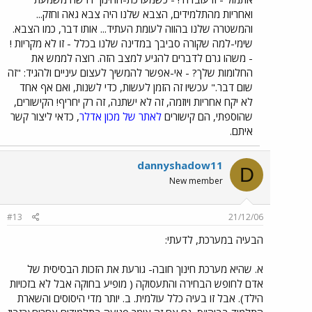
ואחריות מהתלמידים, הצבא שלנו היה צבא גאה וחזק...
והמשטרה שלנו בהווה לעומת העתיד... אותו דבר, כמו הצבא.
שימי-למה שקורה סביבך במדינה שלנו בכלל - זו לא מקריות !
- משהו גרם לדברים להגיע למצב הזה. רוצה לממש את
החלומות שלך? - אי-אפשר להמשיך לעצום עיניים ולהגיד: "זה
שום דבר." עכשיו זה הזמן לעשות, כדי לשנות, ואם אף אחד
לא יקח אחריות ויוזמה, זה לא ישתנה, זה רק יחריף! הקישורים,
שהוספתי, הם קישורים
לאתר של מכון אדלר
, כדאי ליצור קשר
איתם.
dannyshadow11
D
New member
#13
21/12/06
הבעיה במערכת, לדעתי:
א. שהיא מערכת חינוך חובה- גורעת את הזכות הבסיסית של
אדם לחופש הבחירה והתעסוקה ( מופיע בחוקה אבל לא בזכויות
הילד). אבל זו בעיה כלל עולמית. ב. יותר מדי היסוסים והשארת