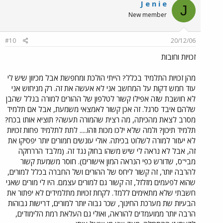
J e n i e
J
New member
#10
20/12/06
זכויות וחובות
מהן זכויות התלמיד בכלל? הייתי הולכת ומחפשת אבל מכיוון שיש לי
עוד חמש דקות על המחשב אני לא אעשה את זה. רק מניחוש אני
לא חושבת שזה אפילו קשור לטלפון של ההורים למורה בגלל שהבן
שלהם איבד סרגל. זה אכן קשור לאמצאי משמעת, אבל אם תלמיד
מסרב לצאת מהכיתה, מה רצית שהמורה תעשה? תוציא אותו בכח?
תלמיד תיכון? ולמה שלא ילכו מכות וזהו..... לתת לתלמיד פחות זכויות
לא יעזור למורה לשלוט בכיתה. אולי עונשים חמורים יותר יפסיקו את
זה, אבל לא נראה לי שיש משהו בחוק נגד זה. (מלבד הררחקה
מבי"ס, שדורש כפי הנראה המון אישורים). חוסר משמעת קשור
להרבה יותר, זה קשור ליחס של ההורים ושל החברה בכלל למורים,
שהוא לפעמים מזלזל, זה קשור גם למורים עצמם. היו לי מורים שאני
חשבתי שלא מתאימים ללמד. לקחת זכויות מתלמידים לא יפתור את
הבעיות שת מערכת החינוך, שכר גבוה יותר למורים, דרישות גבוהות
הרבה יותר ממועמדים להוראה, ואולי גם העלאת רמת הלימודים,