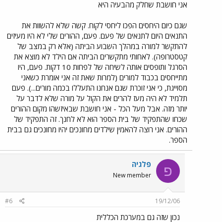
אני חושבת שחלק מהבעיה היא
שגם כיום היחסים הפכו ליחסי לקוח. קשה שלא להשוות את
התנאים היום לתנאים של פעם. פעם, ההורים שלי לא היו מעיזים
להתקשר למורה במהלך השבוע הביתה (אלא רק במצב של
קטסטרופה). לאחותי מתקשרים הביתה אם הילד לא מוצא את
הסרגל ותופסים אותה לשיחה של לפחות 10 דקות. פעם, היו
מתייחסים בכבוד למורים (למרות שאת זה אני אומרת כשאני
מסוייגת, כי אני זוכרת שגם אנחנו התעללו בכמה מורים...). פעם
תלמיד לא היה מעז להרים את הקול על מורה שלא לדבר על
יותר מזה. אבל מעל הכל - אני חושבת שבאיזשהו מקום ההורים
שכחו שהתפקיד של בית הספר הוא לא לחנך. זה התפקיד של
ההורים. אני רוצה להאמין שילדים מחונכים יהיו מחונכים גם בבית
הספר.
פלגיה
פ
New member
#6
19/12/06
נכון שזה גם במערכת הכללית