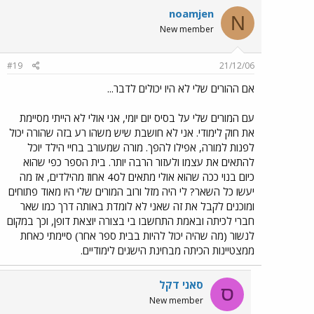
noamjen
N
New member
#19
21/12/06
אם ההורים שלי לא היו יכולים לדבר...
עם המורים שלי על בסיס יום יומי, אני אולי לא הייתי מסיימת
את חוק לימודי. אני לא חושבת שיש משהו רע בזה שהורה יכול
לפנות למורה, אפילו להפך. מורה שמעורב בחיי הילד יוכל
להתאים את עצמו ולעזור הרבה יותר. בית הספר כפי שהוא
כיום בנוי ככה שהוא אולי מתאים ל40 אחוז מהילדים, אז מה
יעשו כל השאר? לי היה מזל ורוב המורים שלי היו מאוד פתוחים
ומוכנים לקבל את זה שאני לא לומדת באותה דרך כמו שאר
חברי לכיתה ובאמת התחשבו בי בצורה יוצאת דופן, וכך במקום
לנשור (מה שהיה יכול להיות בבית ספר אחר) סיימתי כאחת
ממצטיינות הכיתה מבחינת הישגים לימודיים.
סאני דקל
ס
New member