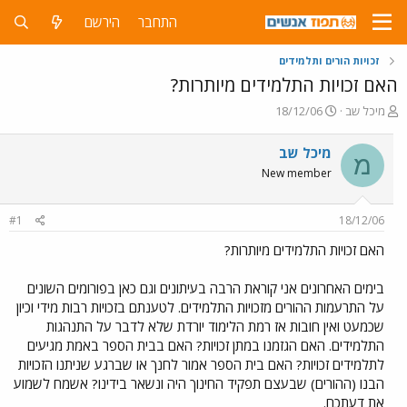
התחבר
הירשם
זכויות הורים ותלמידים
האם זכויות התלמידים מיותרות?
פ
פ
מיכל שב
18/12/06
ו
ו
ת
ר
מיכל שב
מ
ח
ס
New member
ה
ם
נ
ב
ו
ת
#1
18/12/06
ש
א
א
ר
האם זכויות התלמידים מיותרות?
י
ך
בימים האחרונים אני קוראת הרבה בעיתונים וגם כאן בפורומים השונים
על התרעמות ההורים מזכויות התלמידים. לטענתם בזכויות רבות מידי וכיון
שכמעט ואין חובות אז רמת הלימוד יורדת שלא לדבר על התנהגות
התלמידים. האם הגזמנו במתן זכויות? האם בבית הספר באמת מגיעים
לתלמידים זכויות? האם בית הספר אמור לחנך או שברגע שניתנו הזכויות
הבנו (ההורים) שבעצם תפקיד החינוך היה ונשאר בידינו? אשמח לשמוע
את דעתכם.