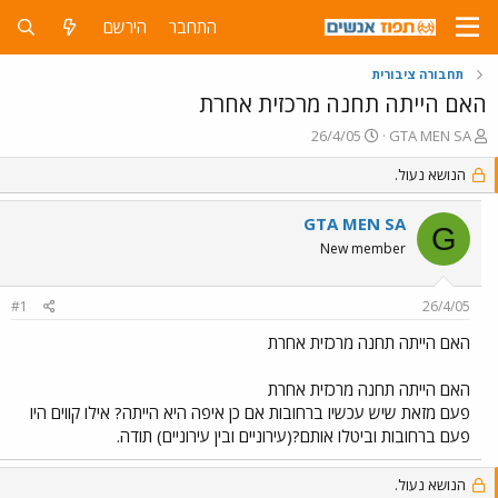
התחבר
הירשם
תחבורה ציבורית
האם הייתה תחנה מרכזית אחרת
פ
פ
26/4/05
GTA MEN SA
ו
ו
ת
הנושא נעול.
ר
ח
ס
ה
ם
GTA MEN SA
G
נ
ב
New member
ו
ת
ש
א
א
ר
#1
26/4/05
י
ך
האם הייתה תחנה מרכזית אחרת
האם הייתה תחנה מרכזית אחרת
פעם מזאת שיש עכשיו ברחובות אם כן איפה היא הייתה? אילו קווים היו
פעם ברחובות וביטלו אותם?(עירוניים ובין עירוניים) תודה.
הנושא נעול.