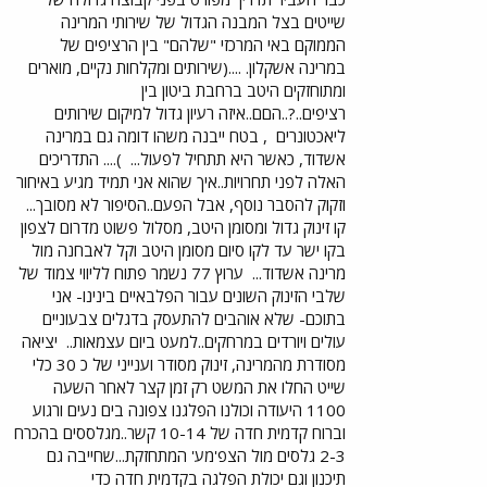
שייטים בצל המבנה הגדול של שירותי המרינה
הממוקם באי המרכזי "שלהם" בין הרציפים של
במרינה אשקלון. ....(שירותים ומקלחות נקיים, מוארים
ומתוחזקים היטב ברחבת ביטון בין
רציפים..?..הםם..איזה רעיון גדול למיקום שירותים
ליאכטונרים
, בטח ייבנה משהו דומה גם במרינה
אשדוד, כאשר היא תתחיל לפעול...
).... התדריכים
האלה לפני תחרויות..איך שהוא אני תמיד מגיע באיחור
וזקוק להסבר נוסף, אבל הפעם..הסיפור לא מסובך...
קו זינוק גדול ומסומן היטב, מסלול פשוט מדרום לצפון
בקו ישר עד לקו סיום מסומן היטב וקל לאבחנה מול
מרינה אשדוד...
ערוץ 77 נשמר פתוח לליווי צמוד של
שלבי הזינוק השונים עבור הפלבאיים בינינו- אני
בתוכם- שלא אוהבים להתעסק בדגלים צבעוניים
עולים ויורדים במרחקים..למעט ביום עצמאות..
יציאה
מסודרת מהמרינה, זינוק מסודר וענייני של כ 30 כלי
שייט החלו את המשט רק זמן קצר לאחר השעה
1100 היעודה וכולנו הפלגנו צפונה בים נעים ורגוע
וברוח קדמית חדה של 10-14 קשר..מגלססים בהכרח
2-3 גלסים מול הצפ'מע' המתחזקת...שחייבה גם
תיכנון וגם יכולת הפלגה בקדמית חדה כדי