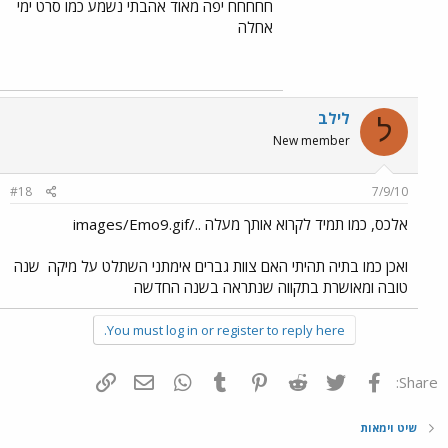
חחחחח יפה מאוד אהבתי נשמע כמו סרט ימי
אחלה
לילב
ל
New member
#18
7/9/10
אלכס, כמו תמיד לקרוא אותך מעלה ../images/Emo9.gif
ואכן כמו בתיה תהיתי האם צוות גברים אימתני השתלט על מיקה
שנה
טובה ומאושרת בתקווה שנתראה בשנה החדשה
You must log in or register to reply here.
פייסבוק
Twitter
Reddit
Pinterest
Tumblr
WhatsApp
דואר אלקטרוני
הוסף קישור
Share:
שיט וימאות