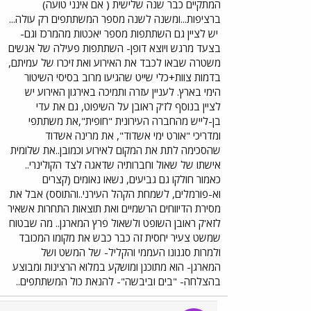
המתקיים כבר שנה שלישית ( אם אינני טועה)
ברציפות...ומשנה לשנה מספר המשתתפים רק עולה...
יש לציין גם השתתפות מספר יאכטות מהמרכז וגם-
בצעד מרגש ויוצא דופן- השתתפות פעילה של אנשים
משטרה שבאו לכבד את האירוע ואת זיכרו של עמיתם,
בדמות צוות+כלי שייט שהגיעו מרוב בסיסי השיטור
הימי בארץ. לעניין עזרה ותמיכה באירגון האירוע יש
לציין בנוסף לז'ק ראובן על השיפוט, גם את עדי
בן-לייש מהחברה העירונית "חופית",את משתתפי
ומדריכי "אורט ימי אשדוד", את מרינה אשדוד
שהסכימה לתת את המקום לאירוע וכמובן..את שלומית
אישתו של שאול וחברותיה שדאגה לצד הקולינרי..
כאמור חולקו גם גביעים, נשאו נאומים (קצרים
וא-פורמלים, לשמחת הקהל העירני..והתוסס) אבל את
מסירת הדיווחים הרשמיים ואת תוצאות התחרות אשאיר
לזא'ק ראובן השופט ולשאול פרץ המארגן.. מה שבטוח
שמשט צעיר יחסית זה כבר כבש את מקומו המכובד
ולמרות סגנונו העממי והקליל- של המשט ושל
המארגן- הוא מתוכנן ומושקע במלוא הרצינות ומבוצע
בהצלחה- "בים וביבשה"- להנאת כול המשתתפים..