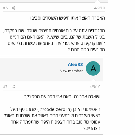
#6
4/9/10
האם זה האוצר אותו חיפשו השוטרים וסביבו..
מתגודדים עתה עשרות אזרחים תמימים שנוכחו שם במקרה,
בטיול השבת שלהם, ביום שישי..?
האם האם הם הגיעו
לשם קרקעית, או שונעו לאזור באמצעות עשרות גלי שייט
ממונעים בכוח הרוח ?
Alex33
A
New member
#7
4/9/10
ושאלה אחרונה...האם איזי תפר את הספינקר..
האסימטרי הלבן (או code zero?? ) שמתנופף מעל
ראשי האזרחים ושכמעט הרים באוויר את שולחנות האוכל
עמוסי כול טוב ברוח הצפונית היפה שהתפתחה אחר
הצהריים?..