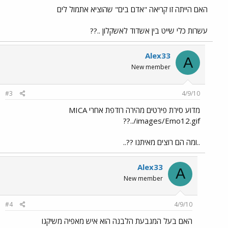
האם הייתה זו קריאה "אדם בים" שהוציא אתמול לים
עשרות כלי שייט בין אשדוד לאשקלון ..??
Alex33
A
New member
#3
4/9/10
מדוע סירת פירטים מהירה רודפת אחרי MICA
??../images/Emo12.gif
..ומה הם רוצים מאיתנו ??..
Alex33
A
New member
#4
4/9/10
האם בעל המגבעת הלבנה הוא איש מאפיה משיקגו