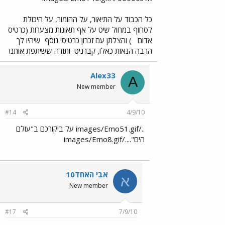
כל הכבוד על התיאור, על ההומור, על היכולת
לסחוף במחול שיט על אף תאונות מצערות (כרטיס
אדום
) והצלתן עם זכרון כרטיסי נוסף
שיהיו לך
הרבה הנאות כאלו, קברניט
ותודה ששיתפת אותנו
Alex33
A
New member
#14
4/9/10
../images/Emo51.gif על ביקורכם ב"עולם
הים"..../images/Emo8.gif
אבי האחד10
א
New member
#17
7/9/10