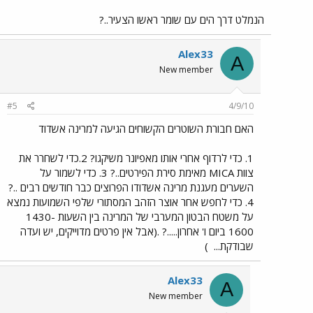
הנמלט דרך הים עם שומר ראשו הצעיר..?
Alex33
A
New member
#5
4/9/10
האם חבורת השוטרים הקשוחים הגיעה למרינה אשדוד
1. כדי לרדוף אחרי אותו מאפיונר משיקגו? 2.כדי לשחרר את
צוות MICA מאימת סירת הפירטים..? 3. כדי לשמור על
השערים מעגנת מרינה אשדודו הפרוצים כבר חודשים רבים ..?
4. כדי לחפש אחר אוצר הזהב המסתורי שלפי השמועות נמצא
על משטח הבטון המערבי של המרינה בין השעות 1430-
1600 ביום ו' אחרון.....? .(אבל אין פרטים מדוייקים, יש ועדה
שבודקת...
)
Alex33
A
New member