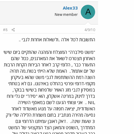
Alex33
A
New member
#8
4/9/10
התשובות לכול אלה ..ולשאלות אחרות לגבי ..
"משט סילברה" המוצלח והמהנה שהתקיים ביום שישי
האחרון תצטרכו לשאול את המארגנים, ככול שהם
התעורר כבר , הלומי קרב לאחר הבירות הקרות הרבות
של יום אתמול..
האמת שלא הייתי בטוח..מה תהיה
השנה רמת ההשתתפות לגבי משט שהוא בעיקרון
מקומי-דרומי ופרטי בהחלט באירגונו.. גם לא בטחתי
בפוסידון לגבי מזג האוויר שלפחות בשישי בבוקר,
בדרך לזינוק במרינה אשקלון, הוא "סידר" ים גלי ורוח
NIL ..
אני וצוותי הגענו לשם במאסף השיירה
האשדודית, יציאה חפוזה על מנוע מאשדוד לאחר
נסיעה מהירה מנתב"ג בתום משמרת הלילה שלי ורק
3 שעות שינה..
. ז'אק ראובן עמיתנו הדרומי וגם
המתדרך ,השופט והמאגן הצד המקצועי של המשט
כבר העביר תדריך מפורט בפני קבוצה גדולה של