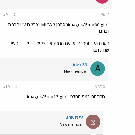
#9
4/9/10
../images/Emo66.gifמסתמן שMICA נכבשה ע"י חברות
גברים
האם היא נחטפה?
או שזה זמני/מקרי?? ימים יגידו...
העיקר
שנהניתם
Alex33
A
New member
#10
4/9/10
חחההה...זמני החלט..../images/Emo13.gif
צילוש43
צ
New member