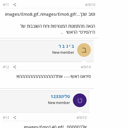
#11
4/9/10
וטוב שכך..../images/Emo8.gif../images/Emo6.gif
הנאה מהתמונות המצורפות ורוח השובבות של
ה"הפירט" הראשי
..
ב י ג ב ר
ב
New member
#12
4/9/10
פיראט ראשי---- אחלהההההההההההההה!!!
טליה1233
ט
New member
#13
4/9/10
אלכססססס ../images/Emo140.gif