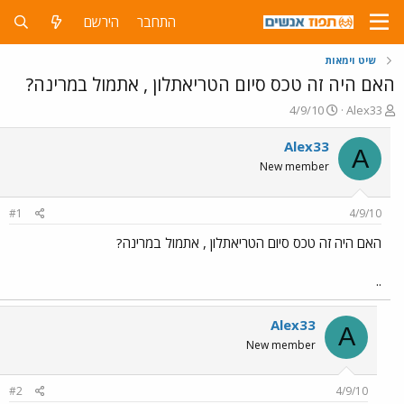
התחבר
הירשם
שיט וימאות
האם היה זה טכס סיום הטריאתלון , אתמול במרינה?
פ
פ
4/9/10
Alex33
ו
ו
ת
ר
Alex33
A
ח
ס
New member
ה
ם
נ
ב
ו
ת
#1
4/9/10
ש
א
א
ר
האם היה זה טכס סיום הטריאתלון , אתמול במרינה?
י
ך
..
Alex33
A
New member
#2
4/9/10