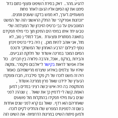
להגיע..מהר...
ז'אק בסירת השיפוט ומצוף כתום גדול
סימנו את קוו הסיום אליו הגענו לאחר פחות
משעתיים..לערך, לא ממש בדקנו שעונים וזמנים..
"זכרונות אפריקה" של החלק הראשוני הזה של המשט
המוטבעים על גבי כרטיס הזיכרון של המצלמה שלי
טבעו יחד איתו במימי הים התיכון תוך כדי מילוי תפקידם
בתאונה מסתורית ומצערת
..אבל למזלי ( טוב, לא
מזל, אני אוהב להיות מוכן..
) היה בידי כרטיס זיכרון
נוסף לצילום "הרבע האחרון של המשחק" ולטכס
הסיום המוכר במרינה אשדוד של חלוקת הגביעים..
והבירות ,בורקס , אוכל, והרבה פלוורה בין חברים..
כול
אלה אפשר לראות
בקישור
ל"אלבום פיקסה"...ומקווה
שיהיו עוד צלמים באירוע שיצרפו מרישומיהם. כאמור
היה זה משט לזכרו של רק פקד סילברה, חברו ומפקדו
הנערץ של ידידנו שאול פרץ ממרינה אשדוד ,
מהתקופה בה היה איש יבשה רציני במדים ( למען
האמת..קשה לי לדמיין כך את שאול .
) שנהרג לפני
שנים בעת מילוי תפקידו בהתקלות מול פושעים
שאחריהם הוא רדף.. שאול גם קרא לפני שנים אחדות
בשם זה לספינת המפרש שלו והחליט לקיים לזכרו-
ולמען פיתוח השייט במרינות הדרומיות- את השיוט הזה