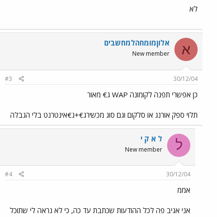
לא
אלוןמומחהלמחשבים
א
New member
#3
30/12/04
כן אפשרי תפנה לקומונה WAP ג€ מאור
תלוי ספק אורנג או סלקום וגם סוג מכשירג€+ג€אינטרנט בלי הגבלה
ל א ק י
ל
New member
#4
30/12/04
אממ
אני אגיב פה לכל ההודעות שכתבת עד כה, כי לא נראה לי שתוכל