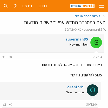
התחבר
הירשם
תוכנות מסרים מיידיים
האם במסנג'ר החדש אפשר לשלוח הודעות
פ
פ
30/12/04
superman35
ו
ו
ת
ר
superman35
S
ח
ס
New member
ה
ם
נ
ב
ו
ת
#1
30/12/04
ש
א
א
ר
האם במסנג'ר החדש אפשר לשלוח הודעות
י
ך
SMS לטלפונים ניידים?
orenfarhi
O
New member
#2
30/12/04