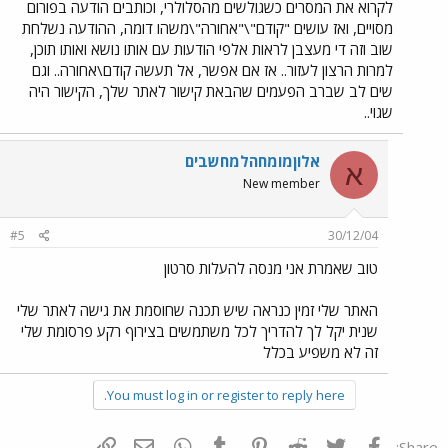
לקרוא את המסרים כשגולשים מהסלולרי, וכותבים הודעה בפורום
מסויים, ואז עושים "קודם"\"אחורה"\משהו דומה, ההודעה נשלחת
שוב וזה די מעצבן לראות אלפי הודעות עם אותו נושא ואותו תוכן,
למרות הרצון לעזור.. אז אם אפשר, אל תעשה קודם\אחורה.. וגם
שים לב שברב הפעמים שהבאת קישור לאתר שלך, הקישור היה
שגוי..
אלוןמומחהלמחשבים
א
New member
#5
30/12/04
טוב שאמרת אני מנסה להעלות סרטון
האתר שלי זמין כנראה שיש תכנה שחוסמת את גישה לאתר שלי
שנית יקל לך להדריך לכל משתמשים בצירוף רקע פרסומת שלי
זה לא משפיע בכלל
You must log in or register to reply here.
פייסבוק
Twitter
Reddit
Pinterest
Tumblr
WhatsApp
דואר אלקטרוני
הוסף קישור
Share: