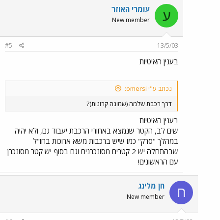
עומרי האוזר
ע
New member
#5
13/5/03
בענין האיטיות
נכתב ע"י omersi:
דרך רכבת שלמה (שמונה קרונות)?
בענין האיטיות
שים לב, הקטר שנמצא באחורי הרכבת יעבוד גם, ולא יהיה
במהלך "סרק" כמו שיש ברכבות משא ארוכות בחו"ל
שבהתחלה יש 2 קטרים מסונכרנים וגם בסוף יש קטר מסונכרן
עם הראשונים!
חן מלינג
ח
New member