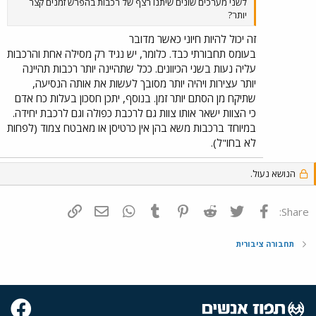
לשני מערכים שונים שיתנו רצף של רכבות בהפרש זמנים קצר
יותר?
זה יכול להיות חיוני כאשר מדובר
בעומס תחבורתי כבד. כלומר, יש נגיד רק מסילה אחת והרכבות
עליה נעות בשני הכיוונים. ככל שתהיינה יותר רכבות תהיינה
יותר עצירות ויהיה יותר מסובך לעשות את אותה הנסיעה,
שתיקח מן הסתם יותר זמן. בנוסף, יתכן חסכון בעלות כח אדם
כי הצוות ישאר אותו צוות גם לרכבת כפולה וגם לרכבת יחידה.
במיוחד ברכבות משא בהן אין כרטיסן או מאבטח צמוד (לפחות
לא בחו"ל).
הנושא נעול.
פייסבוק
Twitter
Reddit
Pinterest
Tumblr
WhatsApp
דואר אלקטרוני
הוסף קישור
Share:
תחבורה ציבורית