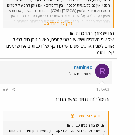
ממני. אין גם כל בעיית 'סנכרון' בין הקטרים - אם ניתן להפעיל קטרים
מסוגים שונים לחלוטין (JT42CW ו-G26) ברכבת דו-ראשית, אז בוודאי
שאין בעיה להפעיל שני קטרים מאותו דגם בדיוק באותה רכבת. אין
צורך בכל סנכרון בין מנועי הקטרים, והפרשי המהירות הזעירים בין
לחץ כדי להרחיב...
הקטרים מאזנים אחד את השני באופן עצמאי (אל תשאלו אותי איך, זה
פשוט קורה). בארה"ב ובמקומות אחרים בהם מופעלות רכבות משא
הם יש צורך במורכבות הזו
ארכוות במיוחד ניתן גם למצוא רכבות שבראשן חמישיות ושישיות של
של שני מערכים ושימוש בשני קטרים, כאשר ניתן היה לנצל
קטרים, ללא הגבלה של דגמים ויצרנים, וכולם מופעלים על-ידי נהג
אותם לשני מערכים שונים שיתנו רצף של רכבות בהפרש זמנים
ועוזר נהג בקטר המוביל. כיום גם מופעלים (לדוגמא באוסטרליה
קצר יותר?
ובדרום אפריקה) מערכי רכבות משא בהם קבוצות הקטרים מחולקות
לשתיים או שלוש לאורך הרכבת, זאת בכדי למנוע עומסים מיותרים
על הקרונות ברכבות ארוכות מאוד. הקטרים באמצע הרכבת או
raminec
R
בסופה נשלטים על-ידי שלט רחוק, בדרך כלל אלחוטי.
New member
#9
13/5/03
זה יכול להיות חיוני כאשר מדובר
נכתב ע"י omersi:
הם יש צורך במורכבות הזו
של שני מערכים ושימוש בשני קטרים, כאשר ניתן היה לנצל אותם