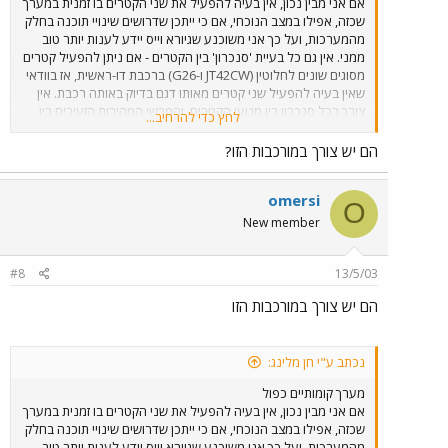
אם אני מבין נכון, אין בעיה להפעיל את שני הקטרים בו זמנית במערך
שכזה, אפילו במצב הנוכחי, אם כי ייתכן שדרושים שינויי תוכנה בחלק
מהמערכות, ועל כך אני משוכנע שגיורא וייס יידע לענות יותר טוב
ממני. אין גם כל בעיית 'סנכרון' בין הקטרים - אם ניתן להפעיל קטרים
מסוגים שונים לחלוטין (JT42CW ו-G26) ברכבת דו-ראשית, אז בוודאי
שאין בעיה להפעיל שני קטרים מאותו דגם בדיוק באותה רכבת. אין
צורך בכל סנכרון בין מנועי הקטרים, והפרשי המהירות הזעירים בין
לחץ כדי להרחיב...
הקטרים מאזנים אחד את השני באופן עצמאי (אל תשאלו אותי איך, זה
פשוט קורה). בארה"ב ובמקומות אחרים בהם מופעלות רכבות משא
הם יש צורך במורכבות הזו?
ארכוות במיוחד ניתן גם למצוא רכבות שבראשן חמישיות ושישיות של
קטרים, ללא הגבלה של דגמים ויצרנים, וכולם מופעלים על-ידי נהג
omersi
ועוזר נהג בקטר המוביל. כיום גם מופעלים (לדוגמא באוסטרליה
O
ובדרום אפריקה) מערכי רכבות משא בהם קבוצות הקטרים מחולקות
New member
לשתיים או שלוש לאורך הרכבת, זאת בכדי למנוע עומסים מיותרים
על הקרונות ברכבות ארוכות מאוד. הקטרים באמצע הרכבת או
בסופה נשלטים על-ידי שלט רחוק, בדרך כלל אלחוטי.
#8
13/5/03
הם יש צורך במורכבות הזו
נכתב ע"י חן מלינג:
מערך קומותיים כפול
אם אני מבין נכון, אין בעיה להפעיל את שני הקטרים בו זמנית במערך
שכזה, אפילו במצב הנוכחי, אם כי ייתכן שדרושים שינויי תוכנה בחלק
מהמערכות, ועל כך אני משוכנע שגיורא וייס יידע לענות יותר טוב