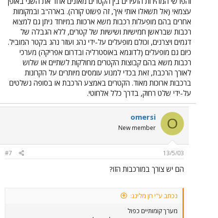
והפרשי המהירות הזעירים בין הקטרים מאזנים אחד את השני באופן
עצמאי (אל תשאלו אותי איך, זה פשוט קורה). בארה"ב ובמקומות
אחרים בהם מופעלות רכבות משא ארכוות במיוחד ניתן גם למצוא
רכבות שבראשן חמישיות ושישיות של קטרים, ללא הגבלה של
דגמים ויצרנים, וכולם מופעלים על-ידי נהג ועוזר נהג בקטר המוביל.
כיום גם מופעלים (לדוגמא באוסטרליה ובדרום אפריקה) מערכי
רכבות משא בהם קבוצות הקטרים מחולקות לשתיים או שלוש
לאורך הרכבת, זאת בכדי למנוע עומסים מיותרים על הקרונות
ברכבות ארוכות מאוד. הקטרים באמצע הרכבת או בסופה נשלטים
על-ידי שלט רחוק, בדרך כלל אלחוטי.
omersi
O
New member
#7
13/5/03
הם יש צורך במורכבות הזו?
נכתב ע"י חן מלינג:
מערך קומותיים כפול