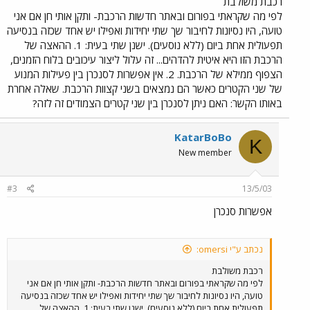
רכבת משולבת
לפי מה שקראתי בפורום ובאתר חדשות הרכבת- ותקן אותי חן אם אני
טועה, היו נסיונות לחיבור שך שתי יחידות ואפילו יש אחד שכזה בנסיעה
תפעולית אחת ביום (ללא נוסעים). ישנן שתי בעית: 1. ההאצה של
הרכבת הזו היא איטית להדהים... זה עלול ליצור עיכובים בלוח הזמנים,
הצפוף ממילא של הרכבת. 2. אין אפשרות לסנכרן בין פעילות המנוע
של שני הקטרים כאשר הם נמצאים בשני קצוות הרכבת. שאלה אחרת
באותו הקשר: האם ניתן לסנכרן בין שני קטרים הצמודים זה לזה?
KatarBoBo
K
New member
#3
13/5/03
אפשרות סנכרן
נכתב ע"י omersi:
רכבת משולבת
לפי מה שקראתי בפורום ובאתר חדשות הרכבת- ותקן אותי חן אם אני
טועה, היו נסיונות לחיבור שך שתי יחידות ואפילו יש אחד שכזה בנסיעה
תפעולית אחת ביום (ללא נוסעים). ישנן שתי בעית: 1. ההאצה של