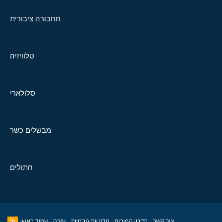
תחבורה ציבורית
טלוויזיה
סלולארי
מבשלים כשר
חתולים
צור קשר
תקנון הפורום
מדיניות פרטיות
עזרה
עמוד ראשי