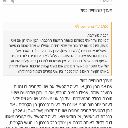
#6
13/5/03
מערך קומותיים כפול
נכתב ע"י omersi:
רכבת משולבת
לפי מה שקראתי בפורום ובאתר חדשות הרכבת- ותקן אותי חן אם אני
טועה, היו נסיונות לחיבור שך שתי יחידות ואפילו יש אחד שכזה בנסיעה
תפעולית אחת ביום (ללא נוסעים). ישנן שתי בעית: 1. ההאצה של
הרכבת הזו היא איטית להדהים... זה עלול ליצור עיכובים בלוח הזמנים,
הצפוף ממילא של הרכבת. 2. אין אפשרות לסנכרן בין פעילות המנוע
של שני הקטרים כאשר הם נמצאים בשני קצוות הרכבת. שאלה אחרת
באותו הקשר: האם ניתן לסנכרן בין שני קטרים הצמודים זה לזה?
מערך קומותיים כפול
אם אני מבין נכון, אין בעיה להפעיל את שני הקטרים בו זמנית
במערך שכזה, אפילו במצב הנוכחי, אם כי ייתכן שדרושים שינויי
תוכנה בחלק מהמערכות, ועל כך אני משוכנע שגיורא וייס יידע
לענות יותר טוב ממני. אין גם כל בעיית 'סנכרון' בין הקטרים - אם
ניתן להפעיל קטרים מסוגים שונים לחלוטין (JT42CW ו-G26)
ברכבת דו-ראשית, אז בוודאי שאין בעיה להפעיל שני קטרים מאותו
דגם בדיוק באותה רכבת. אין צורך בכל סנכרון בין מנועי הקטרים,