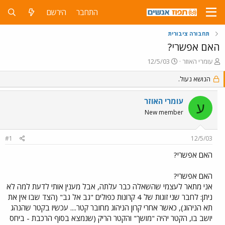
התחבר
הירשם
תחבורה ציבורית
האם אפשרי?
פ
פ
עומרי האוזר
12/5/03
ו
ו
ת
הנושא נעול.
ר
ח
ס
ה
ם
עומרי האוזר
ע
נ
ב
New member
ו
ת
ש
א
א
ר
#1
12/5/03
י
ך
האם אפשרי?
האם אפשרי?
אני מתאר לעצמי שהשאלה כבר עלתה, אבל מענין אותי לדעת למה לא
ניתן: לחבר שני זוגות של 4 קרונות כפולים "גב אל גב" (הצד שבו אין את
תא הניהוג), כאשר אחרי קרון הניהוג מחובר קטר.... עכשיו בקטר שהנהג
יושב בו, הקטר יהיה "מושך" והקטר הריק (שנמצא בסוף הרכבת - ביחס