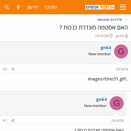
התחבר
הירשם
אלרגיות ואסטמה
האם אסטמה מוגדרת כנכות ?
פ
פ
26/4/04
gn64
ו
ו
ת
ר
gn64
G
ח
ס
New member
ה
ם
נ
ב
ו
ת
#2
28/4/04
ש
א
א
ר
../images/Emo51.gif
י
ך
gn64
G
New member
#1
26/4/04
האם אסטמה מוגדרת כנכות ?