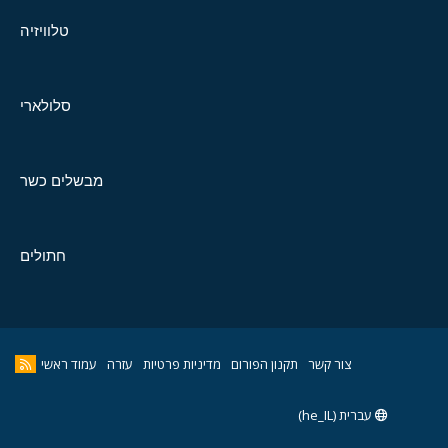
טלוויזיה
סלולארי
מבשלים כשר
חתולים
צור קשר
תקנון הפורום
מדיניות פרטיות
עזרה
עמוד ראשי
עברית (he_IL)