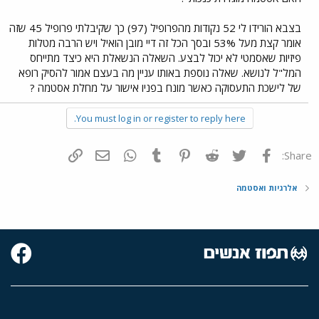
בצבא הורידו לי 52 נקודות מהפרופיל (97) כך שקיבלתי פרופיל 45 שזה
אומר קצת מעל 53% ובסך הכל זה דיי מובן הואיל ויש הרבה מטלות
פיזיות שאסמטי לא יכול לבצע. השאלה הנשאלת היא כיצד מתייחס
המל"ל לנושא. שאלה נוספת באותו עניין מה בעצם אמור להסיק רופא
של לישכת התעסוקה כאשר מונח בפניו אישור על מחלת אסטמה ?
You must log in or register to reply here.
פייסבוק
Twitter
Reddit
Pinterest
Tumblr
WhatsApp
דואר אלקטרוני
הוסף קישור
Share:
אלרגיות ואסטמה