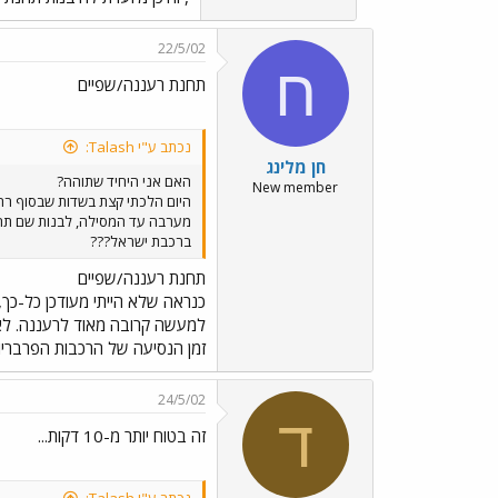
22/5/02
ח
תחנת רעננה/שפיים
נכתב ע"י Talash:
חן מלינג
האם אני היחיד שתוהה?
New member
ברכבת ישראל???
תחנת רעננה/שפיים
כנראה שלא הייתי מעודכן כל-כך,
למעשה קרובה מאוד לרעננה. לא י
זמן הנסיעה של הרכבות הפרבריות
24/5/02
ד
זה בטוח יותר מ-10 דקות...
נכתב ע"י Talash: