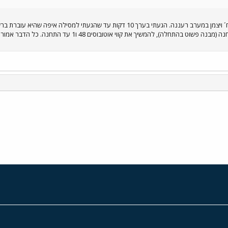
היום הלכתי קצת בשדות שבסוף רח´ ויצמן במערב רעננה. הגעתי בערך 10 דקות ע
מערבה עד המסילה, לבנות שם תחנה (מבנה פשוט בהתחלה
י
שור