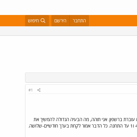
התחבר
הירשם
חיפוש
#1
רך 10 דקות עד שהגעתי למסילה איפה שהיא עוברת ברשפון. אני תוהה, מה הבעיה הגדולה להמשיך את
רח´ ויצמן קקילומטר מערבה עד המסילה, לבנות שם תחנה (מבנה פשוט בהתחלה), להמשיך את קווי אוטובוסים 48 ו1 עד התחנה. כל הדבר אמור לקחת בערך חודשיים-שלושה.