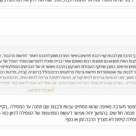
ך הרבה זמן לבנות קווי רכבת חדשים באיזור המרכז מוזמן להכנס לאתר ´חדשות הרכבת´, 
תבות האלו תמצאו גם תמונות רבות מאותם אתרי בנייה ותוכלו להתרשם מסדר הגודל של ע
זה ממש מרשים. כמובן שהיקף העבודות הוא קטן בהרבה מאשר זה של הכבישים המפלצתיים 
בנות עוד אוטוסטרדות חדשות וביטלו פרויקטים רבים (כולל בריטניה, קנדה, מדינות רבות
ה מושך, זמני הנסיעה צריכים להיות קצרים, הגישה לתחנה צריכה להיות נוחה, הרכבת צרי
גדולים - גשרים ומנהרות (אחרי הכל זהו שטח עירוני, אף אחד לא רוצה לראות קטר ספרדי 
 שאין מצבים שבהם כדאי דווקא כן לחפש את הפתרון הזול והפשוט יותר למימוש תחבורה מס
לחץ כדי להרחיב...
ת והן של הממשלה, חבל ´להרוס´ את התנופה ע"י ארגון של איזו חלטורה שתגרום אח"כ ל
לומטר מערבה מאיפה שהוא מסתיים עכשיו ולבנות שם תחנה על המסילה _הקיי
תר מכמה חודשים. בהמשך יהיה אפשר לעשות הסתעפות של המסילה לכיוון כפר
לה קיימת לא מצריך הרבה זמן או כסף.