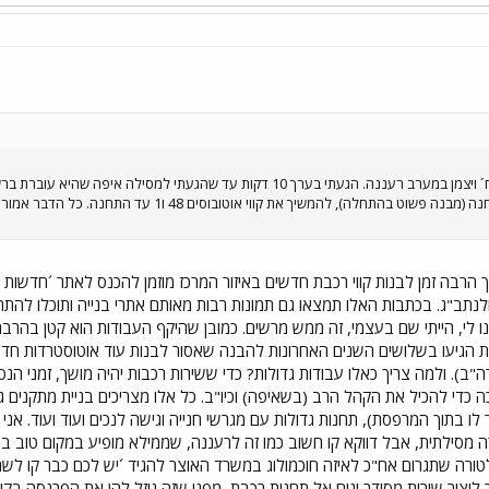
היום הלכתי קצת בשדות שבסוף רח´ ויצמן במערב רעננה. הגעתי בערך 10 דקות ע
מערבה עד המסילה, לבנות שם תחנה (מבנה פשוט בהתחלה
 הרבה זמן לבנות קווי רכבת חדשים באיזור המרכז מוזמן להכנס לאתר ´חדשות
 ולנתב"ג. בכתבות האלו תמצאו גם תמונות רבות מאותם אתרי בנייה ותוכלו לה
 לי, הייתי שם בעצמי, זה ממש מרשים. כמובן שהיקף העבודות הוא קטן בהר
הגיעו בשלושים השנים האחרונות להבנה שאסור לבנות עוד אוטוסטרדות חדשות 
"ב). ולמה צריך כאלו עבודות גדולות? כדי ששירות רכבות יהיה מושך, זמני הנ
 כדי להכיל את הקהל הרב (בשאיפה) וכיו"ב. כל אלו מצריכים בניית מתקנים גד
לו בתוך המרפסת), תחנות גדולות עם מגרשי חנייה וגישה לנכים ועוד ועוד. אנ
רה מסילתית, אבל דווקא קו חשוב כמו זה לרעננה, שממילא מופיע במקום טוב 
יצור שירות מסודר ונוח אל תחנות רכבת, מפני שזה גוזל להן את הפרנסה בקווי