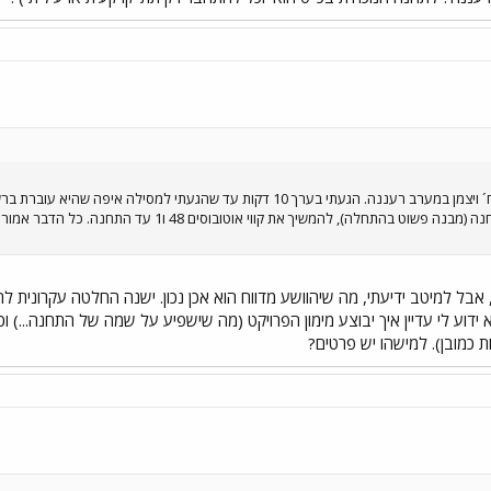
היום הלכתי קצת בשדות שבסוף רח´ ויצמן במערב רעננה. הגעתי בערך 10 דקות ע
מערבה עד המסילה, לבנות שם תחנה (מבנה פשוט בהתחלה
 אבל למיטב ידיעתי, מה שיהוושע מדווח הוא אכן נכון. ישנה החלטה עקרונית 
דוע לי עדיין איך יבוצע מימון הפרויקט (מה שישפיע על שמה של התחנה...) 
 כמובן). למישהו יש פרטים?