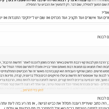
ות שום המשך למסילה, שום דבר. רק להמשיך את הכביש עד המסילה.
ולי?
ורים ועוד אישורים ועוד תקציב ועוד מכרזים ואז שום יש ל"ירוקים" התנגדות ואז י
ם לבנות
ך הרבה זמן לבנות קווי רכבת חדשים באיזור המרכז מוזמן להכנס לאתר ´חדשות הרכבת´, 
תבות האלו תמצאו גם תמונות רבות מאותם אתרי בנייה ותוכלו להתרשם מסדר הגודל של ע
זה ממש מרשים. כמובן שהיקף העבודות הוא קטן בהרבה מאשר זה של הכבישים המפלצתיים 
בנות עוד אוטוסטרדות חדשות וביטלו פרויקטים רבים (כולל בריטניה, קנדה, מדינות רבות
ה מושך, זמני הנסיעה צריכים להיות קצרים, הגישה לתחנה צריכה להיות נוחה, הרכבת צרי
גדולים - גשרים ומנהרות (אחרי הכל זהו שטח עירוני, אף אחד לא רוצה לראות קטר ספרדי 
 שאין מצבים שבהם כדאי דווקא כן לחפש את הפתרון הזול והפשוט יותר למימוש תחבורה מס
לחץ כדי להרחיב...
ת והן של הממשלה, חבל ´להרוס´ את התנופה ע"י ארגון של איזו חלטורה שתגרום אח"כ ל
ם לבנות
, היה כתוב שעיריית רעננה תסלול את כביש הגישה , אז מה רע בזה לעת עתה ,
 רעננה? לתחנה הנוכחית בכ"ס הוא יוכל להתחבר רק תת-קרקעית או עילית ) .