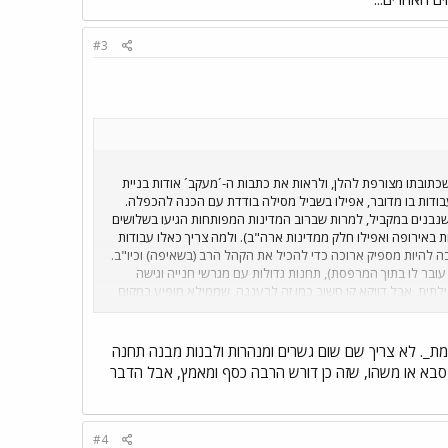
#3
שכתובתו מצורפת להלן, ולראות את כתבות ה-´מעקב´ אודות בניית
בודות בו מדובר, אפילו בשביל מסילה בודדת עם הכנה להכפלה.
שנבנים במקביל, למרות שברוב המדינות המפותחות הגיעו בשלושים
 באירופה ואפילו חלק ממדינות ארה"ב). ולמה צריך כאלו עבודות
כה להיות מספיק ארוכה כדי להכיל את הקהל הרב (בשאיפה) וכיו"ב.
עובר לו בתוך המרפסת), תחנות גדולות עם מגרשי חנייה וגישה
ילתית, אבל דווקא קו חשוב כמו זה לרעננה, שממילא מופיע במקום
איזה חוכמולוג במשרד האוצר להגיד ´יש לכם כבר קו לשם, למה
מת_. לא צריך שם שום גשרים ומנהרות ולבנות מבנה תחנה
-סבא או משהו, שזה כן דורש הרבה כסף ומאמץ, אבל הדבר
#4