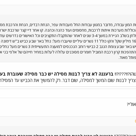
מון עבודה, מדובר במגוון עבודות החל מעבודות עפר, הנחת רבדים, הנחת והרכבת מסילו
וללות מערכות איתות לרכבות, מחסומים ועוד כהנה וכהנה. קו אחר דיי קצר שרכבת ישרא
נוסעים! עלות הקו הינה 160 מיליון שקל והקו כולל 11 גשרים עיליים שיעברו מעל: נח
כביש עוקף ב"ש מזרח כביש באר שבע צומ
תהפכות קרון רכבת המוביל חומרים מסוכנים עלולה לעלות במחיר חייהם של אלפי בני אדם
ותל מאוד.
ו?!!???!?!!
ברעננה לא צריך לבנות מסילה
יש כבר מסילה שעוברת בע
צריך לבנות שום המשך למסילה, שום דבר. רק להמשיך את הכביש עד המסילה
ולי?
שהו?!!???!?!!
ברעננה לא צריך לבנות מסילה
יש כבר מסילה שעוברת בערך קיל