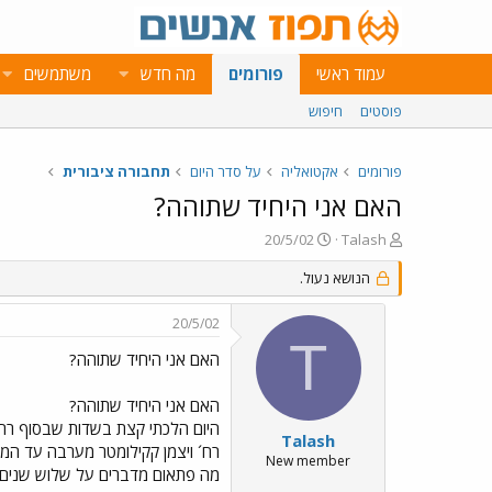
עמוד ראשי
פורומים
מה חדש
משתמשים
פוסטים
חיפוש
פורומים
אקטואליה
על סדר היום
תחבורה ציבורית
האם אני היחיד שתוהה?
פ
פ
20/5/02
Talash
ו
ו
ת
ר
הנושא נעול.
ח
ס
ה
ם
20/5/02
נ
ב
T
ו
ת
האם אני היחיד שתוהה?
ש
א
א
ר
האם אני היחיד שתוהה?
י
ך
Talash
New member
מה פתאום מדברים על שלוש שנים