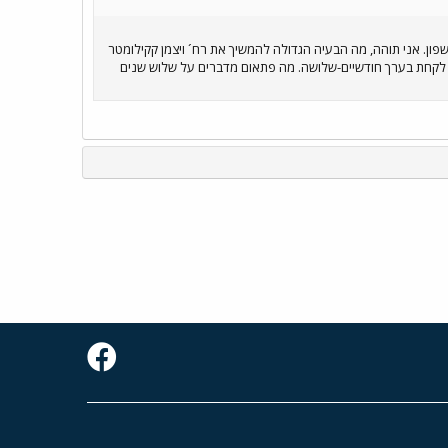
ד שהגעתי למסילה איפה שהיא עוברת ברשפון. אני תוהה, מה הבעיה הגדולה להמשיך את רח´ ויצמן קקילומטר
), להמשיך את קווי אוטובוסים 48 ו1 עד התחנה. כל הדבר אמור לקחת בערך חודשיים-שלושה. מה פתאום מדברים על שלוש שנים