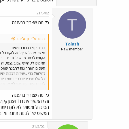
21/5/02
T
כל מה שצריך ברעננה
נכתב ע"י חן מלינג:
Talash
בניית קווי רכבת חדשים
New member
מי שרוצה להבין למה לוקח כל-כ
הקווים לכפר סבא ולנתב"ג. בכ
תאמינו לי, הייתי שם בעצמי, 
השנים האחרונות להבנה שאסור ל
גדולות? כדי ששירות רכבות יהי
כל אלו מצריכים בניית מתקנים 
לנכים ועוד ועוד. אני לא אומר
טוב ברשימת הקניות הן של הרכב
שאתן לכם עוד 300 מליון ש"ח?´. ולמי ששכח - חבורת אוטובוסים בד"כ לא ששות כל-כך ליצור שירות מסודר ונוח אל תחנות רכבת, מפני שזה גוזל להן את הפרנסה בקווים האחרים...
כל מה שצריך ברעננה
זה להמשיך את רח´ ויצמן קקי
הכי גדול ומפואר לא לוקח יו
הפשוט של לבנות תחנה על מסי
21/5/02