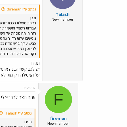
נכתב ע"י fireman:
Talash
ובכן
New member
הקמת מסילת רכבת דורשת ה
עבודות חשמל ותקשורת הכ
לחלוטין בגלל שהסכנה בה
בקו באר שבע דימונה המפ
תגידו
יש לכם קשיי הבנה או משה
על המסילה הקיימת. לא 
21/5/02
F
אתה רוצה להרביץ לי א
נכתב ע"י Talash:
fireman
תגידו
New member
יש לכם קשיי הבנה או מ