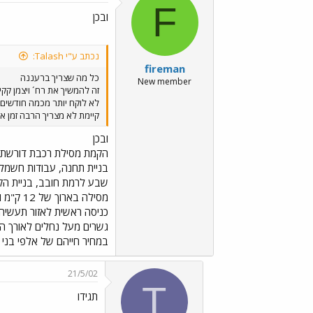
F
ובכן
נכתב ע"י Talash:
fireman
כל מה שצריך ברעננה
New member
זה להמשיך את רח´ ויצמן קק
לא לוקח יותר מכמה חודשים
קיימת לא מצריך הרבה זמן או
ובכן
הקמת מסילת רכבת דורשת המ
בניית תחנה, עבודות חשמל 
גשרים מעל נחלים לאורך הק
במחיר חייהם של אלפי בני 
21/5/02
T
תגידו