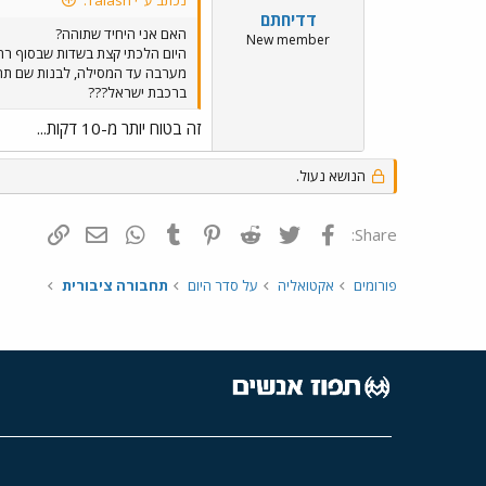
דדיחתם
האם אני היחיד שתוהה?
New member
ברכבת ישראל???
זה בטוח יותר מ-10 דקות...
הנושא נעול.
פייסבוק
Twitter
Reddit
Pinterest
Tumblr
WhatsApp
דואר אלקטרונ
הוסף קי
Share:
פורומים
אקטואליה
על סדר היום
תחבורה ציבורית