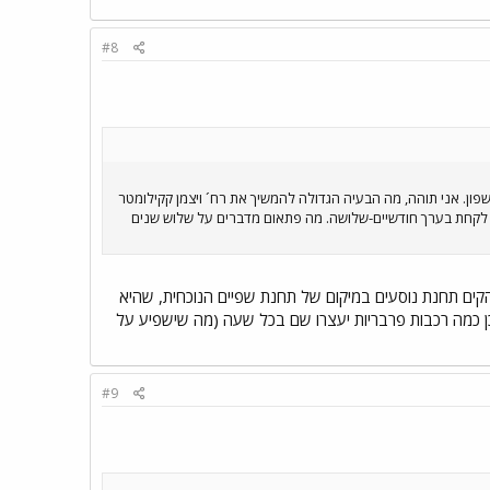
#8
ד שהגעתי למסילה איפה שהיא עוברת ברשפון. אני תוהה, מה הבעיה הגדולה להמשיך את רח´ ויצמן קקילומטר
), להמשיך את קווי אוטובוסים 48 ו1 עד התחנה. כל הדבר אמור לקחת בערך חודשיים-שלושה. מה פתאום מדברים על שלוש שנים
להקים תחנת נוסעים במיקום של תחנת שפיים הנוכחית, שהיא
וכן כמה רכבות פרבריות יעצרו שם בכל שעה (מה שישפיע על
#9