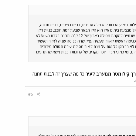
ת, ביצוע הכנות להכפלה עתידית, בניית רציפים, בניית תחנה,
ל מבצעת בימים אלו הוא הקו מבאר שבע לרמת חובב, בניית הקו
הזה הייתה מונחת על השולחן בשלב הניירת במשך 3-4 שנים לאחר שהתקבלו התקציבים וכל האישורים נדרשים עוד שנתיים להקמת מסילה בארוך של 12 ק"מ ותחנת רכבת משא! לא
ל באר שבע כביש ב"ש דימונה כניסה ראשית לאזור תעשיה עמק שרה כניסה שניה לאזור תעשיה
ת הנגב 2 כבישי רוחב הנכנסים למועצה התעשייתית 3 גשרים מעל נחלים לאורך הקו כל זאת על מנת ליצור מסילה ישרה ונטולת סיבובים
, ומי כמוני מכיר וזוכר מקרים של קרונות רכבות משא שהתהפכו
רך קילומטר ממערב לעיר
כל מה שצריך זה לבנות תחנה
.
#6
ומטר ממערב לעיר
כל מה שצריך זה לבנות תחנה על המסילה