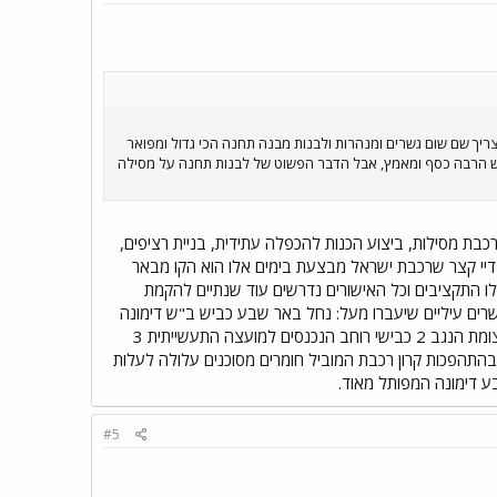
ריך שם שום גשרים ומנהרות ולבנות מבנה תחנה הכי גדול ומפואר
רש הרבה כסף ומאמץ, אבל הדבר הפשוט של לבנות תחנה על מסילה
בת מסילות, ביצוע הכנות להכפלה עתידית, בניית רציפים,
 דיי קצר שרכבת ישראל מבצעת בימים אלו הוא הקו מבאר
נחת על השולחן בשלב הניירת במשך 3-4 שנים לאחר שהתקבלו התקציבים וכל האישורים נדרשים עוד שנתיים להקמת
בארוך של 12 ק"מ ותחנת רכבת משא! לא נוסעים! עלות הקו הינה 160 מיליון שקל והקו כולל 11 גשרים עיליים שיעברו מעל: נחל באר שבע כביש ב"ש דימונה
כניסה ראשית לאזור תעשיה עמק שרה כניסה שניה לאזור תעשיה כביש עוקף ב"ש מזרח כביש באר שבע צומת הנגב 2 כבישי רוחב הנכנסים למועצה התעשייתית 3
בהתהפכות קרון רכבת המוביל חומרים מסוכנים עלולה לעלות
בע דימונה המפותל מאוד.
#5