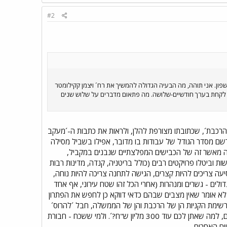
#2
ד שהגעתי למסילה איפה שהיא עוברת ברשפון. אני תוהה, מה הבעיה הגדולה להמשיך את רח´ ויצמן קקילומטר
), להמשיך את קווי אוטובוסים 48 ו1 עד התחנה. כל הדבר אמור לקחת בערך חודשיים-שלושה. מה פתאום מדברים על שלוש שנים
 הרכבת´, שכתובתו מצורפת להלן, ולראות את כתבות ה-´מעקב
תרשם מסדר הגודל של עבודות בו מדובר, אפילו בשביל מסילה
בה מאשר זה של הכבישים המפלצתיים שנבנים במקביל,
וביטלו פרויקטים רבים (כולל בריטניה, קנדה, מדינות רבות
סיעה צריכים להיות קצרים, הגישה לתחנה צריכה להיות נוחה,
ולים - גשרים ומנהרות (אחרי הכל זהו שטח עירוני, אף אחד
י לא אומר שאין מצבים שבהם כדאי דווקא כן לחפש את הפתרון
ברשימת הקניות הן של הרכבת והן של הממשלה, חבל ´להרוס´
את התנופה ע"י ארגון של איזו חלטורה שתגרום אח"כ לאיזה חוכמולוג במשרד האוצר להגיד ´יש לכם כבר קו לשם, למה שאתן לכם עוד 300 מליון ש"ח?´. ולמי ששכח - חבורת
ם האחרים...