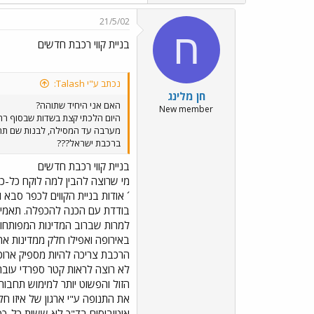
21/5/02
ח
בניית קווי רכבת חדשים
נכתב ע"י Talash:
חן מלינג
האם אני היחיד שתוהה?
New member
ברכבת ישראל???
בניית קווי רכבת חדשים
מי שרוצה להבין למה לוקח כל-כך
´ אודות בניית הקווים לכפר סבא
בודדת עם הכנה להכפלה. תאמינו
למרות שברוב המדינות המפותחות 
באירופה ואפילו חלק ממדינות ארה
הרכבת צריכה להיות מספיק ארוכה
לא רוצה לראות קטר ספרדי עובר 
הזול והפשוט יותר למימוש תחבו
אוטובוסים בד"כ לא ששות כל-כך ל