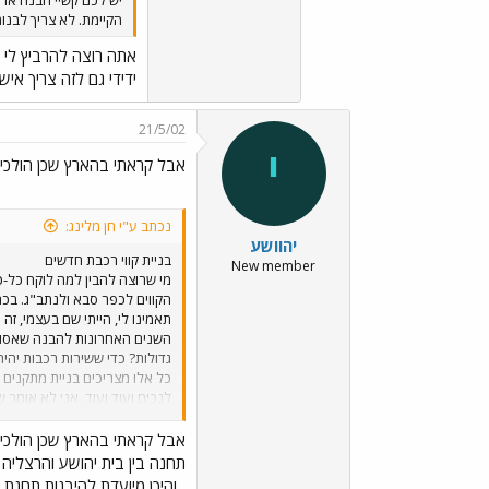
הקיימת. לא צריך לבנ
אתה רוצה להרביץ לי א
ידידי גם לזה צריך איש
21/5/02
י
אבל קראתי בהארץ שכן הולכי
נכתב ע"י חן מלינג:
יהוושע
בניית קווי רכבת חדשים
New member
מי שרוצה להבין למה לוקח כל-כ
הקווים לכפר סבא ולנתב"ג. בכ
תאמינו לי, הייתי שם בעצמי, 
השנים האחרונות להבנה שאסור ל
גדולות? כדי ששירות רכבות יהי
כל אלו מצריכים בניית מתקנים 
לנכים ועוד ועוד. אני לא אומר
טוב ברשימת הקניות הן של הרכב
שאתן לכם עוד 300 מליון ש"ח?´. ולמי ששכח - חבורת אוטובוסים בד"כ לא ששות כל-כך ליצור שירות מסודר ונוח אל תחנות רכבת, מפני שזה גוזל להן את הפרנסה בקווים האחרים...
אבל קראתי בהארץ שכן הולכי
תחנה בין בית יהושע והרצליה 
, והיכן מיועדת להיבנות תחנת