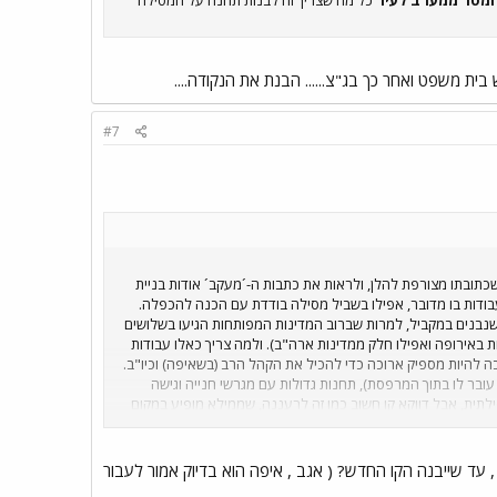
ש בית משפט ואחר כך בג"צ...... הבנת את הנקודה....
#7
שכתובתו מצורפת להלן, ולראות את כתבות ה-´מעקב´ אודות בניית
בודות בו מדובר, אפילו בשביל מסילה בודדת עם הכנה להכפלה.
שנבנים במקביל, למרות שברוב המדינות המפותחות הגיעו בשלושים
 באירופה ואפילו חלק ממדינות ארה"ב). ולמה צריך כאלו עבודות
כה להיות מספיק ארוכה כדי להכיל את הקהל הרב (בשאיפה) וכיו"ב.
עובר לו בתוך המרפסת), תחנות גדולות עם מגרשי חנייה וגישה
ילתית, אבל דווקא קו חשוב כמו זה לרעננה, שממילא מופיע במקום
איזה חוכמולוג במשרד האוצר להגיד ´יש לכם כבר קו לשם, למה
 עד שייבנה הקו החדש? ( אגב , איפה הוא בדיוק אמור לעבור