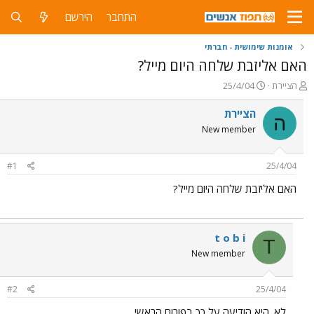
התחבר
הירשם
אומנות שימושית - חברתי
האם אליזבת שלחה היום מייל?
פ
פ
הציירת
25/4/04
ו
ו
ת
ר
הציירת
ה
ח
ס
New member
ה
ם
נ
ב
ו
ת
#1
25/4/04
ש
א
א
ר
האם אליזבת שלחה היום מייל?
י
ך
t o b i
T
New member
#2
25/4/04
לא. היא הודיעה על כך בפורום הראשי