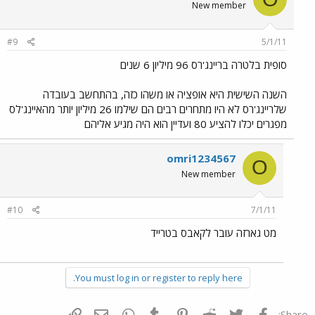
New member
#9
5/1/11
סופית בלטרה בריינג'רס 96 מיליון 6 שנים
השנה השישית היא אופציה או משהו כזה, בהתחשב בעובדה
שלריינג'רס לא היו מתחרים רבים הם שילמו 26 מיליון יותר מהאיינג'לס
מפגרים יכלו להציע 80 ועדיין הוא היה מגיע אליהם
omri1234567
O
New member
#10
7/1/11
מט גארזה עובר לקאבס בטרייד
You must log in or register to reply here.
פייסבוק
Twitter
Reddit
Pinterest
Tumblr
WhatsApp
דואר אלקטרוני
הוסף קישור
Share: