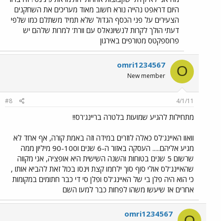
היום דראפט נהייה נורא חשוב מאוד מעריכים את השחקנים
הצעירים על פני הכסף הגדול שלא תמיד משתלם כמו שלפי
דעתי הולך לקרות לנשיונאלס עם וורת' למרות שלהם יש
פרוספקטס מטורפים באירגון
omri1234567
O
New member
#8
4/1/11
מתחילות להגיע שמועות בלטרה בריינג'רס!!
וואוו האיינג'לס כאלה לוזרים במידה וזה באמת קורה, אף אחד לא
מגיע אליהם..... העסקה באזור ה-6 שנים ו90-100 מיליון ממה
שרשום 5 שנים בטוחות והשנה השישית היא אופציה, אני מקווה
שהאיינג'לס אולי סוף סוך ילחמו קצת וינסו בכול זאת להביא אותו ,
כי הוא היה פלן בי של האיינג'לס ופלן סי די כבר חתומים במקומות
אחרים אז שיעשו משהו לפחות כבר למעו השם
omri1234567
O