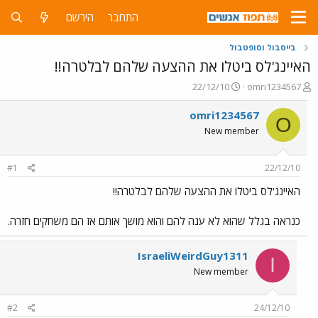
התחבר
הירשם
בייסבול וסופטבול
האיינג'לס ביטלו את ההצעה שלהם לבלטרה!!
פ
פ
22/12/10
omri1234567
ו
ו
ת
ר
omri1234567
O
ח
ס
New member
ה
ם
נ
ב
ו
ת
#1
22/12/10
ש
א
א
ר
האיינג'לס ביטלו את ההצעה שלהם לבלטרה!!
י
ך
כנראה בגלל שהוא לא ענה להם והוא מושך אותם אז הם משחקים חזרה.
IsraeliWeirdGuy1311
I
New member
#2
24/12/10