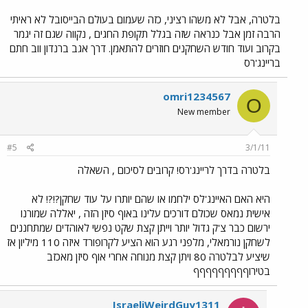
בלטרה, אבל לא משהו רציני, כזה שעמום בעולם הבייסובל לא ראיתי
הרבה זמן אבל כנראה שזה בגלל תקופת החגים , נקווה שגם זה יגמר
בקרוב ועוד חודש השחקנים חוזרים להתאמן. דרך אגב ברנדון ווב חתם
בריינג'רס
omri1234567
O
New member
#5
3/1/11
בלטרה בדרך לריינג'רס! קרובים לסיכום , השאלה
היא האם האיינג'לס ילחמו או שהם יותרו על עוד שחקן?!?! לא
אישית נמאס שכולם דורכים עלינו באוף סיזן הזה , יאללה שמורנו
ירשום כבר צ'ק גדול יותר וייתן קצת שקט נפשי לאוהדים שמתחננים
לשחקן נורמאלי, מלפני רגע הוא הציע לקרופורד איזה 110 מיליון אז
שיציע לבלטרה 80 ויתן קצת מנוחה אחרי אוף סיזן מאכזב
בטירוףףףףףףףףף
IsraeliWeirdGuy1311