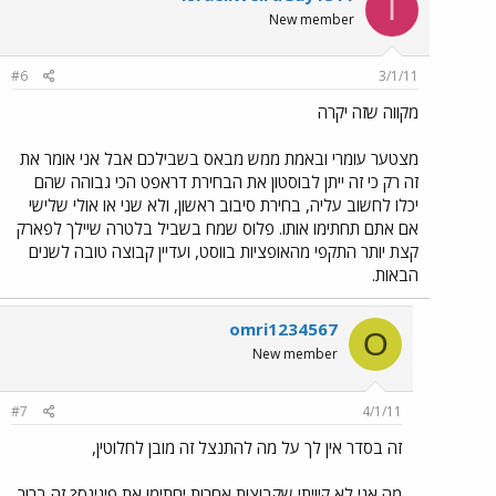
I
New member
#6
3/1/11
מקווה שזה יקרה
מצטער עומרי ובאמת ממש מבאס בשבילכם אבל אני אומר את
זה רק כי זה ייתן לבוסטון את הבחירת דראפט הכי גבוהה שהם
יכלו לחשוב עליה, בחירת סיבוב ראשון, ולא שני או אולי שלישי
אם אתם תחתימו אותו. פלוס שמח בשביל בלטרה שיילך לפארק
קצת יותר התקפי מהאופציות בווסט, ועדיין קבוצה טובה לשנים
הבאות.
omri1234567
O
New member
#7
4/1/11
זה בסדר אין לך על מה להתנצל זה מובן לחלוטין,
מה אני לא קיויתי שקבוצות אחרות יחתימו את פיגינס? זה ברור