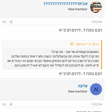
אביתר777777777777777
New member
#2
19/2/04
רובם נמכרו ל...ירדנים חביבי !!!
נכתב ע"י danczi:
האוטובוס קומתיים של אגד - מה קרה?
מה קרה להם? איפה הם עכשיו?(לפני כשנה וחצי ראיתי בוחטה שלהם
חונה בת"מ ישנה בת"א) להם הפסיקו איתם? הבנתי שהם היו י-ם-ת"א ואז
ת"א-חיפה. יש להם תכניות לעתיד? אף פעם לא יצא לי לנסוע בהם.
רובם נמכרו ל...ירדנים חביבי !!!
אָלוֹנָה
א
New member
#3
19/2/04