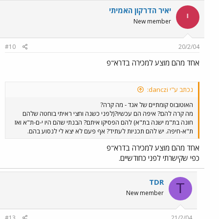
יאיר הדרקון האמיתי
י
New member
#10
20/2/04
אחד מהם מוצע למכירה בדרא"פ
נכתב ע"י danczi:
האוטובוס קומתיים של אגד - מה קרה?
מה קרה להם? איפה הם עכשיו?(לפני כשנה וחצי ראיתי בוחטה שלהם
חונה בת"מ ישנה בת"א) להם הפסיקו איתם? הבנתי שהם היו י-ם-ת"א ואז
ת"א-חיפה. יש להם תכניות לעתיד? אף פעם לא יצא לי לנסוע בהם.
אחד מהם מוצע למכירה בדרא"פ
כפי שקישרתי לפני כחודשיים.
TDR
T
New member
#13
21/2/04