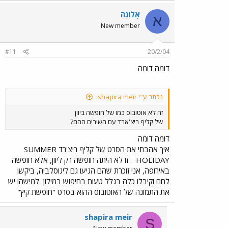
אָלוֹנָה
א
New member
#11
20/2/04
דומה דומה
נכתב ע"י shapira meir:
זה לא אוטובוס כמו של חופשה ביוון
של קליף ריצ'ארד עם השירים ההם?
דומה דומה
איך אהבתי את הסרט של קליף ריצ'רד SUMMER
HOLIDAY
. זו לא היתה חופשה רק ליוון, אלא חופשה
באירופה, אני זוכרת שהם הגיעו גם ליגוסלביה, ביקשו
לחם וקיבלו כלה בגלל טעות בחיפוש במילון
למישהו יש
את התמונה של האוטובוס ההוא בסרט "חופשת קיץ"
shapira meir
S