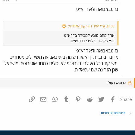
בזימבאבואה ולא דרא"פ
נכתב ע"י יאיר הדרקון האמיתי:
אחד מהם מוצע למכירה בדרא"פ
כפי שקישרתי לפני כחודשיים.
בזימבאבואה ולא דרא"פ
מדובר בחב' תיווך אשר רשומה בזימבאבואה משיקולים מסחריים
ומשווקת בכל העולם. בדרא"פ לא יכולים למכור אוטובוסים מישראל
שכן הנהיגה שם שמאלית.
הנושא נעול.
פייסבוק
Twitter
Reddit
Pinterest
Tumblr
WhatsApp
דואר אלקטרוני
הוסף קישור
Share:
תחבורה ציבורית