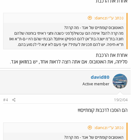
אחרת את הרכבת
נכתב ע"י danczi:
האוטובוס קומתיים של אגד - מה קרה?
מה קרה להם? איפה הם עכשיו?(לפני כשנה וחצי ראיתי בוחטה שלהם
חונה בת"מ ישנה בת"א) להם הפסיקו איתם? הבנתי שהם היו י-ם-ת"א ואז
ת"א-חיפה. יש להם תכניות לעתיד? אף פעם לא יצא לי לנסוע בהם.
אחרת את הרכבת
סליחה, את האוטובוס. אם אתה רוצה לראות אחד, יש במוזאון אגד.
david80
Active member
#4
19/2/04
הם הוסבו לרכבות קומתיים!!!
נכתב ע"י danczi:
האוטובוס קומתיים של אגד - מה קרה?