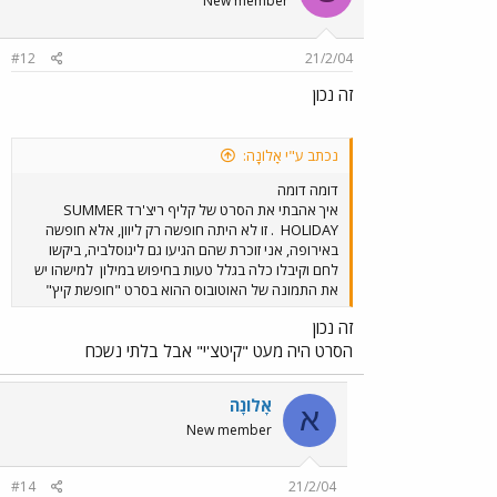
New member
#12
21/2/04
זה נכון
נכתב ע"י אָלוֹנָה:
דומה דומה
איך אהבתי את הסרט של קליף ריצ'רד SUMMER
HOLIDAY
. זו לא היתה חופשה רק ליוון, אלא חופשה
באירופה, אני זוכרת שהם הגיעו גם ליגוסלביה, ביקשו
לחם וקיבלו כלה בגלל טעות בחיפוש במילון
למישהו יש
את התמונה של האוטובוס ההוא בסרט "חופשת קיץ"
זה נכון
הסרט היה מעט "קיטצ'י" אבל בלתי נשכח
אָלוֹנָה
א
New member
#14
21/2/04