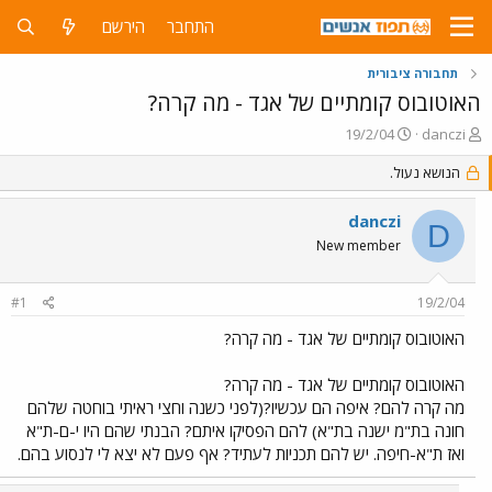
התחבר
הירשם
תחבורה ציבורית
האוטובוס קומתיים של אגד - מה קרה?
פ
פ
19/2/04
danczi
ו
ו
ת
הנושא נעול.
ר
ח
ס
ה
ם
danczi
D
נ
ב
New member
ו
ת
ש
א
א
ר
#1
19/2/04
י
ך
האוטובוס קומתיים של אגד - מה קרה?
האוטובוס קומתיים של אגד - מה קרה?
מה קרה להם? איפה הם עכשיו?(לפני כשנה וחצי ראיתי בוחטה שלהם
חונה בת"מ ישנה בת"א) להם הפסיקו איתם? הבנתי שהם היו י-ם-ת"א
ואז ת"א-חיפה. יש להם תכניות לעתיד? אף פעם לא יצא לי לנסוע בהם.