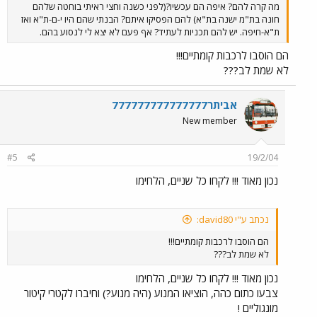
מה קרה להם? איפה הם עכשיו?(לפני כשנה וחצי ראיתי בוחטה שלהם
חונה בת"מ ישנה בת"א) להם הפסיקו איתם? הבנתי שהם היו י-ם-ת"א ואז
ת"א-חיפה. יש להם תכניות לעתיד? אף פעם לא יצא לי לנסוע בהם.
הם הוסבו לרכבות קומתיים!!!
לא שמת לב???
אביתר777777777777777
New member
#5
19/2/04
נכון מאוד !!! לקחו כל שניים, הלחימו
נכתב ע"י david80:
הם הוסבו לרכבות קומתיים!!!
לא שמת לב???
נכון מאוד !!! לקחו כל שניים, הלחימו
צבעו כתום כהה, הוציאו המנוע (היה מנוע?) וחיברו לקטרי קיטור
מונגוליים !