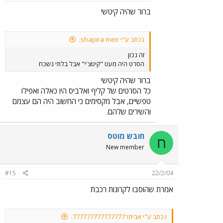
ברור שהיה קיטשי
נכתב ע"י shapira meir:
זה נכון
הסרט היה מעט "קיטצ'י" אבל בלתי נשכח
ברור שהיה קיטשי
כל הסרטים של קליף ואלביס היו כאלה ואפילו
טפשיים, אבל מקסימים כי החשוב היה הם עצמם
והשירים שלהם.
חובש מוטס
ח
New member
#15
22/2/04
אמרת שהוסבו לקרונות רכבת
נכתב ע"י אביתר777777777777777: