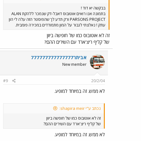
בבקשה יא דוד !
בתמונה אנו רואים אוטובוס דאבל-דק שנמכר ללהקת ALAN
PARSONS PROJECT ורק תדע לך שהפוסטר הזה עלה לי הון
עתק ! נאלצתי לגבור על המון מתמודדים במכירה פומבית.
זה לא אוטובוס כמו של חופשה ביוון
של קליף ריצ'ארד עם השירים ההם?
אביתר777777777777777
New member
#9
20/2/04
לא ממש. זה במיוחד למופע.
נכתב ע"י shapira meir:
זה לא אוטובוס כמו של חופשה ביוון
של קליף ריצ'ארד עם השירים ההם?
לא ממש. זה במיוחד למופע.