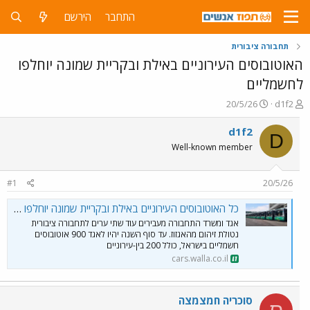
התחבר
הירשם
תחבורה ציבורית
האוטובוסים העירוניים באילת ובקריית שמונה יוחלפו
לחשמליים
פ
פ
20/5/26
d1f2
ו
ו
ת
ר
d1f2
D
ח
ס
Well-known member
ה
ם
נ
ב
ו
ת
#1
20/5/26
ש
א
א
ר
כל האוטובוסים העירוניים באילת ובקריית שמונה יוחלפו לחשמליים - וואלה רכב
י
אגד ומשרד התחבורה מעבירים עוד שתי ערים לתחבורה ציבורית
ך
נטולת זיהום מהאגזוז. עד סוף השנה יהיו לאגד 900 אוטובוסים
חשמליים בישראל, כולל 200 בין-עירוניים
cars.walla.co.il
סוכריה חמצמצה
ס