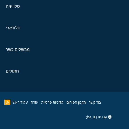
טלוויזיה
סלולארי
מבשלים כשר
חתולים
צור קשר
תקנון הפורום
מדיניות פרטיות
עזרה
עמוד ראשי
עברית (he_IL)