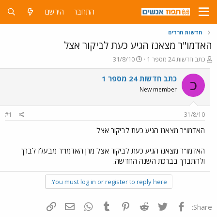
התחבר
הירשם
חדשות חרדים
האדמו"ר מצאנז הגיע כעת לביקור אצל
פ
פ
כתב חדשות 24 מספר 1
31/8/10
ו
ו
ת
ר
כתב חדשות 24 מספר 1
כ
ח
ס
New member
ה
ם
נ
ב
ו
ת
#1
31/8/10
ש
א
א
ר
האדמו"ר מצאנז הגיע כעת לביקור אצל
י
ך
האדמו"ר מצאנז הגיע כעת לביקור אצל מרן האדמו"ר מבעלז לברך
ולהתברך בברכת השנה החדשה.
You must log in or register to reply here.
פייסבוק
Twitter
Reddit
Pinterest
Tumblr
WhatsApp
דואר אלקטרוני
הוסף קישור
Share: