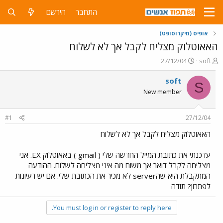
התחבר
הירשם
אופיס (מיקרוסופט)
האאוטלוק מצליח לקבל אך לא לשלוח
פ
פ
27/12/04
soft
ו
ו
ת
ר
soft
S
ח
ס
New member
ה
ם
נ
ב
ו
ת
#1
27/12/04
ש
א
א
ר
האאוטלוק מצליח לקבל אך לא לשלוח
י
ך
עדכנתי את כתובת המייל החדשה שלי ( gmail ) באאוטלוק EX. אני
מצליחה לקבל דואר אך משום מה איני מצליחה לשלוח. ההודעה
המתקבלת היא שהserver לא מכיר את הכתובת שלי. אם יש רעיונות
לפתרון? תודה
You must log in or register to reply here.