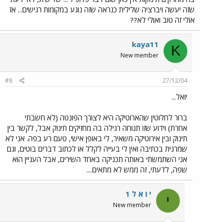
שזה יעשה ויברציה שלילית כנראה שזה נוגע במקומות רגישים... אז
אולי זה טוב ואולי לא??
kaya11
K
New member
#8
27/12/04
יואל...
ברור לחלוטין שהארוטיקה היא לצורך הפונטה (לא חשבתי
אחרת) וידוע שזו תנוחה רגילה בה מחזיקים תינוק אבל, לקשר בין
תינוק ובין אירוטיקה משאיר, לי באופן אישי, טעם רע בפה. אני לא
שמרנית בכתיבה ואין לי בעייה לקלל או לכתוב דברים בוטים, וגם
אני השתמשתי באותה תכניקה באחד השירים, אבל העניין הוא
שפה, לדעתי, זה ממש לא מתאים....
י ו א ל 1
י
New member