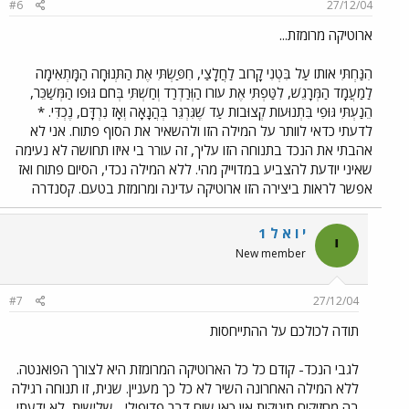
#6
27/12/04
ארוטיקה מרומזת...
הִנַּחְתִּי אוֹתוֹ עַל בִּטְנִי קָרוֹב לַחֲלָצַי, חִפַּשְׂתִּי אֶת הַתְּנוּחָה הַמָּתְאִימָה
לַמַעֲמָד הַמְּרָגֵשׁ, לִטַּפְתִּי אֶת עוֹרוֹ הַוְּרַדְרַד וְחַשְׁתִּי בְּחֹם גּוּפוֹ הַמְּשַׁכֵּר,
הֵנַעְתִּי גּוּפִי בִּתְנוּעוֹת קְצוּבוֹת עַד שֶׁגִּרְגֵּר בְּהֲנָאָה וְאָז נִרְדָּם, נֶכְדִּי. *
לדעתי כדאי לוותר על המילה הזו ולהשאיר את הסוף פתוח. אני לא
אהבתי את הנכד בתנוחה הזו עליך, זה עורר בי איזו תחושה לא נעימה
שאיני יודעת להצביע במדוייק מהי. ללא המילה נכדי, הסיום פתוח ואז
אפשר לראות ביצירה הזו ארוטיקה עדינה ומרומזת בטעם. קסנדרה
י ו א ל 1
י
New member
#7
27/12/04
תודה לכולכם על ההתייחסות
לגבי הנכד- קודם כל כל הארוטיקה המרומזת היא לצורך הפואנטה.
ללא המילה האחרונה השיר לא כל כך מעניין. שנית, זו תנוחה רגילה
בה מחזיקים תינוקות אין כאן שום דבר פדופילי... שלישית, לא ידעתי