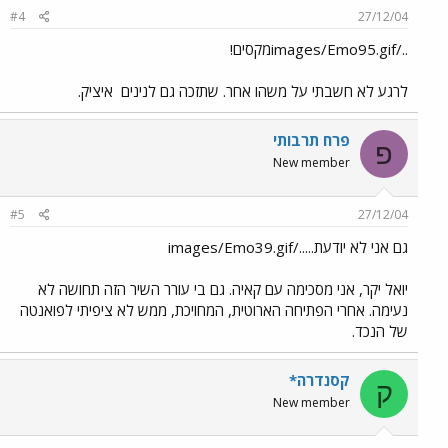
#4
27/12/04
../images/Emo95.gifמקסים!
לרגע לא חשבתי על משהו אחר. שתזכה גם לנינים
איציק.
פרח תרבותי
פ
New member
#5
27/12/04
גם אני לא יודעת...../images/Emo39.gif
יואל יקר, אני מסכימה עם קאיה. גם בי עורר השיר הזה תחושה לא
נעימה. אחרי הפתיחה הארוטית, המחויכת, ממש לא ציפיתי לפואנטה
של הנכד.
קסנדרה*
ק
New member