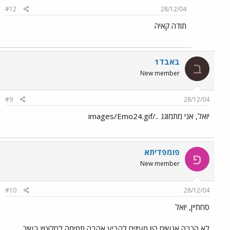
#12
28/12/04
תודה קאיה
באבד1
ב
New member
#9
28/12/04
יואל, אני מתמוגג ../images/Emo24.gif
פומפדיתא
פ
New member
#10
28/12/04
סחתיין, יואל
לא הרבה אנשים היו מעיזים להביע אהבה תמימה לחלוטין בשיר