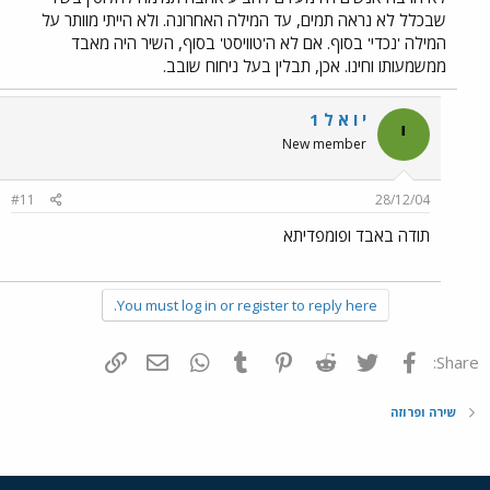
שבכלל לא נראה תמים, עד המילה האחרונה. ולא הייתי מוותר על
המילה 'נכדי' בסוף. אם לא ה'טוויסט' בסוף, השיר היה מאבד
ממשמעותו וחינו. אכן, תבלין בעל ניחוח שובב.
י ו א ל 1
י
New member
#11
28/12/04
תודה באבד ופומפדיתא
You must log in or register to reply here.
פייסבוק
Twitter
Reddit
Pinterest
Tumblr
WhatsApp
דואר אלקטרוני
הוסף קישור
Share:
שירה ופרוזה