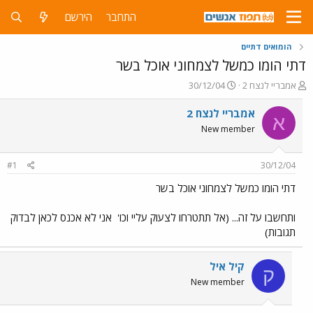
התחבר
הירשם
הומואים דתיים
דתי הומו כמשל לצמחוני אוכל בשר
פ
פ
אמבריי לנצח 2
30/12/04
ו
ו
ת
ר
אמבריי לנצח 2
א
ח
ס
New member
ה
ם
נ
ב
ו
ת
#1
30/12/04
ש
א
א
ר
דתי הומו כמשל לצמחוני אוכל בשר
י
ך
ותחשבו על זה... (אל תתטרחו לצעוק עליי וכו'
אני לא אכנס לכאן לבדוק
תגובות)
קיל איל
ק
New member