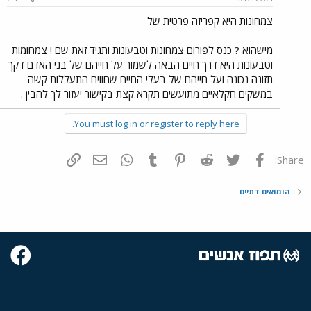
צמחונות היא קפריזה פרטית של
מישהוא ? כנס לפורום צמחונות וטבעונות ותגיד זאת שם ! צמחומות
וטבעונות היא דרך חיים הבאה לשמור על חייהם של בני האדם דקך
תזונה נכונה ועל חייהם של בעלי החיים שחווים התעללות קשה
במשקים חקלאיים מתועשים תקרא קצת בקישור יעזור לך להבין .
You must log in or register to reply here.
פייסבוק
Twitter
Reddit
Pinterest
Tumblr
WhatsApp
דואר אלקטרוני
הוסף קישור
Share:
הומואים דתיים