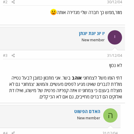
#2
30/12/04
מוזר,ממש כך חברה שלי מגדירה אותה
יו יונ יונת יונתן
י
New member
#3
31/12/04
לא נכון!
דתי הומו משל לצמחוני
אוהב
בשר. אני מתכוון כמובן לבעל נטייה
מולדת לגברים שאינו מגיע לפסים מעשיים. והמושג 'צמחוני' גם לא
מוצלח בעצם כי צמחוני זו איזה קפריזה פרטית של מישהו, ואילו דת
ואלוקים הם דברים מחייבים, גם אם לא הכי קלים.
האדם הפשוט
ה
New member
#4
31/12/04