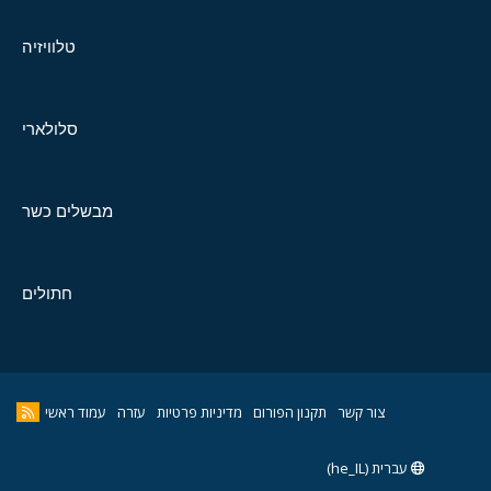
טלוויזיה
סלולארי
מבשלים כשר
חתולים
צור קשר
תקנון הפורום
מדיניות פרטיות
עזרה
עמוד ראשי
עברית (he_IL)