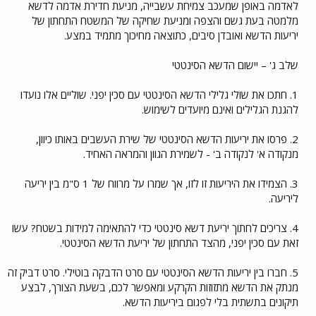
לאדמה באופן שמעכב צמיחת עשבייה, מניעת חדירת אדמה לדשא
מלמטה בעת גשם והצפה ומניעת שחיקה של המשטח התחתון של
יריעות הדשא ואובדן סיבים, כתוצאה מחיכוך מתמיד במצע.
שלב ג' – יישום הדשא הסינטטי
1. חתכו את שולי גלילי הדשא הסינטטי עם סכין יפני. שוליים אלו נועדו
להגנת הגלילים ואינם מיועדים לשימוש.
2. פרסו את יריעות הדשא הסינטטי של שירת העשבים באותו כיוון,
מנקודה א' לנקודה ב' - לשמירת הגוון והמראה האחיד.
3. הצמידו את היריעות זו לזו, אך שמרו על מרווח של 1 ס"מ בין יריעה
ליריעה.
4. צריכים לחתוך יריעת דשא סינטטי כדי להתאימה למידות בשטח? עשו
זאת עם סכין יפני, מהצד התחתון של יריעת הדשא הסינטטי.
5. חברו בין יריעות הדשא הסינטטי עם סרט הדבקה בוטילי. סרט דביק זה
מנתק את הדשא מתזוזות הקרקע ומאפשר לכם, בשעת הצורך, לבצע
תיקונים בתשתית בלי לפגום ביריעות הדשא.