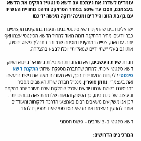
עומדים לשדרג את גינתכם עם דשא סינטטי? התקינו את הדשא
בעצמכם, חסכו עד 50% במחיר הפרויקט ותיהנו מחוויית העשייה
עם בן/בת הזוג והילדים ומגינה ירוקה מעשה ידיכם!
ישראלים רבים שהתקינו דשא סינטטי בגינה ונעזרו במתקינים מקצועיים
כבר יודעים: מחיר ההתקנה דומה מאוד למחיר הדשא הסינטטי עצמו ואף
יותר. עם זאת, צפייה במתקינים מוכיחה שמדובר בתהליך פשוט יחסית,
אותו גם בעלי "שתי ידיים שמאליות" יוכלו לבצע בהצלחה.
חברת
שירת העשבים
, היא מהחברות המובילות בישראל בייבוא ושיווק
דשא סינטטי איכותי. למרות שהחברה מספקת שירותי
התקנת דשא
סינטטי
ללקוחות המעוניינים בכך, היא מעודדת מאוד את גישת ה"עשה
זאת בעצמך".
נחמן סופרין
, מנכ"ל חברת שירת העשבים מסביר:
"מניסיוננו בשטח אנחנו יודעים שככל שהלקוח שלנו מעורב יותר בהקמה
ובעיצוב של גינת ביתו, כך הסיפוק והגאווה שלו מהתוצאה גבוהים יותר.
לכן אנו משקיעים משאבים רבים באמצעי הדרכה ללקוחות ומעודדים
אותם להתקין בעצמם את הדשא הסינטטי שאנו מספקים להם".
דשא סינטטי ב-3 שלבים – פשוט חסכוני
המרכיבים הדרושים: