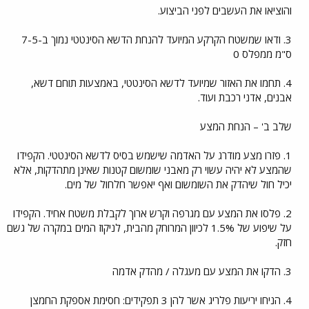
והוציאו את העשבים לפני הביצוע.
3. ודאו שמשטח הקרקע המיועד להנחת הדשא הסינטטי נמוך ב-7-5
ס"מ ממפלס 0
4. תחמו את האזור שמיועד לדשא הסינטטי, באמצעות תוחם דשא,
אבנים, אדני רכבת ועוד.
שלב ב' – הנחת המצע
1. פזרו מצע מודרג על האדמה שישמש בסיס לדשא הסינטטי. הקפידו
שהמצע לא יהיה עשוי רק מאבני שומשום קטנות שאינן מתהדקות, אלא
יכיל חול שיהדק את השומשום ואף יאפשר חלחול של מים.
2. פלסו את המצע עם מגרפה וקרש ארוך לקבלת משטח אחיד. הקפידו
על שיפוע של 1.5% לכיוון המרוחק מהבית, לניקוז המים במקרה של גשם
חזק.
3. הדקו את המצע עם מעגלה / מהדק אדמה
4. הניחו יריעות פלריג אשר להן 3 תפקידים: חסימת אספקת החמצן