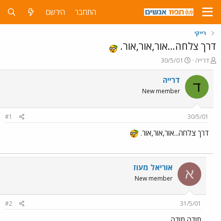
התחבר
הירשם
רייקי
דרך צלחה...אור,אור,אור.
פ
פ
דרייה
30/5/01
ו
ו
ת
ר
דרייה
ד
ח
ס
New member
ה
ם
נ
ב
ו
ת
#1
30/5/01
ש
א
א
ר
דרך צלחה...אור,אור,אור.
י
ך
אוריאל מעוז
א
New member
#2
31/5/01
תודה תודה