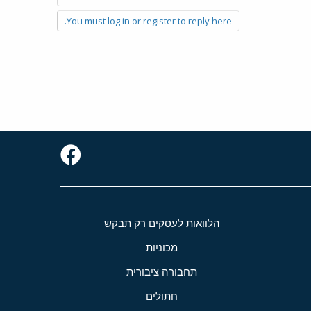
You must log in or register to reply here.
הלוואות לעסקים רק תבקש
מכוניות
תחבורה ציבורית
חתולים