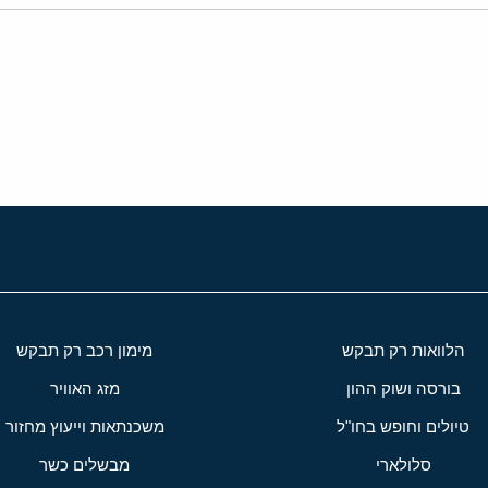
י
שור
הלוואות רק תבקש
מימון רכב רק תבקש
בורסה ושוק ההון
מזג האוויר
טיולים וחופש בחו"ל
משכנתאות וייעוץ מחזור
סלולארי
מבשלים כשר