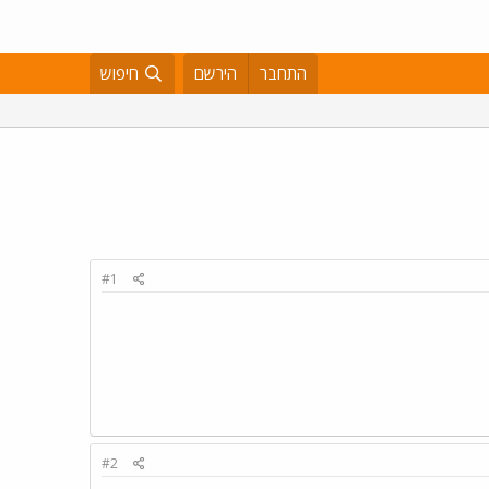
התחבר
הירשם
חיפוש
#1
#2