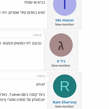
I
כביש או שטח?
חפש בפורום טיולי אופניים, היה
ido mazor
New member
1/9/10
ג
גם וגם. לפי התנאים והמצאי. ת
גיל ט
New member
1/9/10
R
יש ויש
בעיר קטנ
יש מועדון של ספורט אתגרי (רפטי
Ram Sharony
New member