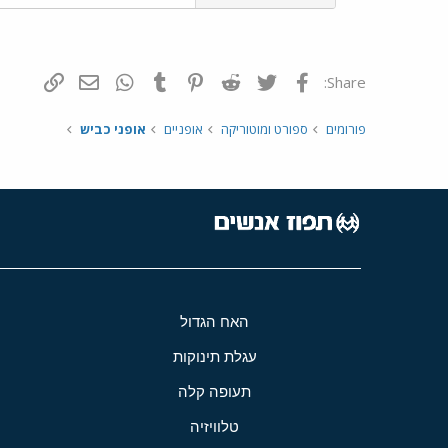
פייסבוק
Twitter
Reddit
Pinterest
Tumblr
WhatsApp
דואר אלקטרונ
הוסף קי
Share:
פורומים
ספורט ומוטוריקה
אופניים
אופני כביש
האח הגדול
עגלת תינוקות
תעופה קלה
טלוויזיה