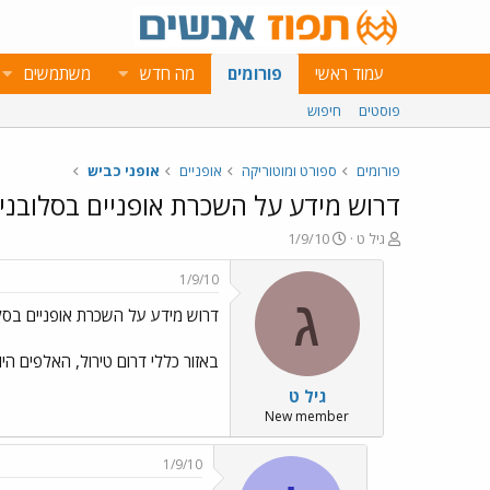
עמוד ראשי
פורומים
מה חדש
משתמשים
פוסטים
חיפוש
פורומים
ספורט ומוטוריקה
אופניים
אופני כביש
דרוש מידע על השכרת אופניים בסלובני
פ
פ
גיל ט
1/9/10
ו
ו
ת
ר
1/9/10
ח
ס
ג
דרוש מידע על השכרת אופניים בסל
ה
ם
נ
ב
ו
ת
באזור כללי דרום טירול, האלפים היוליים וספציפי 
ש
א
גיל ט
א
ר
י
New member
ך
1/9/10