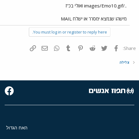
../images/Emo10.gif ואולי בכ"ז
מישהו שנמצא ימסרר או ישלח MAIL
You must log in or register to reply here.
פייסבוק
Twitter
Reddit
Pinterest
Tumblr
WhatsApp
דואר אלקטרוני
הוסף קישור
Share:
צלילה
האח הגדול