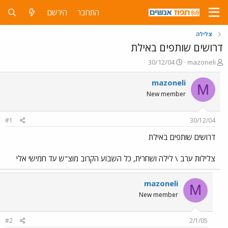
התחבר
הירשם
צלילה
דרושים שותפים באילת
פ
פ
30/12/04
mazoneli
ו
ו
ת
ר
mazoneli
M
ח
ס
New member
ה
ם
נ
ב
ו
ת
#1
30/12/04
ש
א
א
ר
דרושים שותפים באילת
י
ך
צלילות ערב \ לילה ושחרית, כל השבוע הקרוב מוצ"ש עד חמישי אלי
mazoneli
M
New member
#2
2/1/05