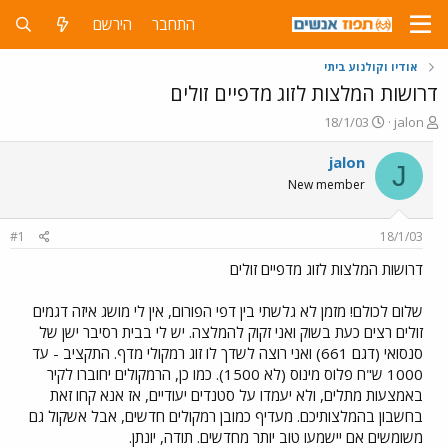
התחבר
הירשם
אודיו וקולנוע ביתי
דרושות המלצות לזוג מדפיים זולים
פ
פ
18/1/03
jalon
ו
ו
ת
ר
jalon
J
ח
ס
New member
ה
ם
נ
ב
ו
ת
#1
18/1/03
ש
א
א
ר
דרושות המלצות לזוג מדפיים זולים
י
ך
שלום לכולם! מזמן לא גלשתי בין דפי הפורום, אין לי מושג איזה דגמים
זולים רצים כעת בשוק ואני זקוק להמלצה. יש לי בבית רסיבר ישן של
סנסואי (דגם 661) ואני רוצה לשדך לו זוג רמקולי מדף. התקציב - עד
1000 ש"ח פלוס מינוס (לא 1500). כמו כן, הרמקולים יחוברו לקיר
באמצעות מתלים, ולא יעמדו על סטנדים יעודיים, אז אנא קחו זאת
בחשבון בהמלצותיכם. מעדיף כמובן רמקולים חדשים, אבל אשקול גם
משומשים אם יישמעו טוב יותר מחדשים. תודה, יונתן.