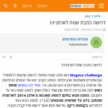
התחבר
הירשם
מייקל ג`קסון
דרושה כתבת שטח לארמניה!
פ
פ
הנהלת הפורומים
24/6/14
ו
ו
ת
ר
הנהלת הפורומים
ה
ח
ס
Administrator
ה
ם
נ
ב
ו
ת
#1
24/6/14
ש
א
א
ר
דרושה כתבת שטח לארמניה!
י
ך
Magma Challenge
הוא מסע שטח המיועד לנשים שרוצות להתמודד
עם אתגרים ומאמינות שהן יכולות. המסע הקרוב יצא אל הנופים הנפלאים
של ארמניה בין התאריכים 19-26/8/2014.
ספרי לנו בפורום
שיחת
נשים
למה את צריכה להיות שם ואולי נשלח אותך למסע שטח נשי על
חשבוננו.
הזוכה תצא בחינם למסע מאגמה צ'אלנג 2014 לארמניה
ותכתוב בלוג על חוויותיה מהמסע!
המסע הבא צפוי
להתרחש
בקוסטה ריקה
. גולשות תפוז אשר ירשמו אליו יקבלו הטבה