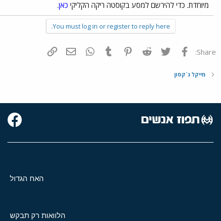
מיוחדת. כדי להירשם למסע בקוסטה ריקה הקליקי
כאן
.
You must log in or register to reply here.
פייסבוק
Twitter
Reddit
Pinterest
Tumblr
WhatsApp
דואר אלקטרוני
הוסף קישור
Share:
מייקל ג`קסון
האח הגדול
הלוואות רק תבקש