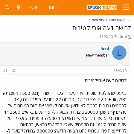
התחבר
הירשם
משכנתאות וייעוץ מיחזור
דרושה דעה אובייקטיבית
פ
פ
15/9/10
lirol
ו
ו
ת
ר
lirol
L
ח
ס
New member
ה
ם
נ
ב
ו
ת
#1
15/9/10
ש
א
א
ר
דרושה דעה אובייקטיבית
י
ך
כמעט שהחלטתי סופית, ואז הגיעה הצעה חדשה... (נכס 1500 משכנתא
790, זוג + 1 עם צפי לגדילה, הכנסה 22 נטו עם צפי לגדילה, צפי
לסכומים נכנסים בסכום לא ידוע) אשמח לשמוע את חוות המומחים על
מה עדיף: משכן: 320000 צמודה קבועה ל- 15 שנים ב- 2% 112500
משתנה כל 5 שנים ל- 15 שנים 1.51% 357500 פריים -0.95 ל- 20
שנים החזר: 4617 זה התמהיל שעליו החלטתי מראש, בהתאם
להתייעצות פה. טפחות נתנו הצעה חדשה: 300000 צמודה קבועה ל-