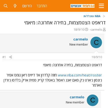
התחבר
הירשם
NBA ומכללות
דראפט הצטמצמות, בחירה אחרונה: מיאמי
פ
פ
18/9/10
carmelo
ו
ו
ת
ר
carmelo
C
ח
ס
New member
ה
ם
נ
ב
ו
ת
#1
18/9/10
ש
א
א
ר
דראפט הצטמצמות, בחירה אחרונה: מיאמי
י
ך
www.nba.com/heat/roster
חוזה קלדרון אד דייויס ריאן גומס אמיר
ג'ונסון ג'ארט ג'ק סאם יאנג ראסול באטלר קרייג סמית אריק בלדסו ג'ורדן
פארמר
carmelo
C
New member