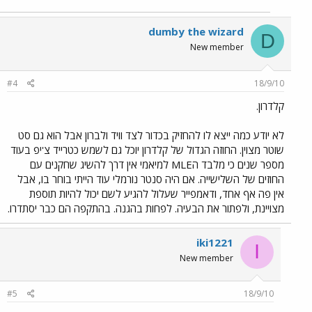
dumby the wizard
D
New member
#4
18/9/10
קלדרון.
לא יודע כמה ייצא לו להחזיק בכדור לצד וויד ולברון אבל הוא גם סט
שוטר מצוין. החוזה הגדול של קלדרון יוכל גם לשמש כטרייד צ'יפ בעוד
מספר שנים כי מלבד הMLE למיאמי אין דרך להשיג שחקנים עם
החוזים של השלישייה. אם היה סנטר נורמלי עוד הייתי בוחר בו, אבל
אין פה אף אחד, ודאמפייר שעלול להגיע לשם יכול להיות תוספת
מצויינת, ולפתור את הבעיה. לפחות בהגנה. בהתקפה הם כבר יסתדרו.
iki1221
I
New member
#5
18/9/10