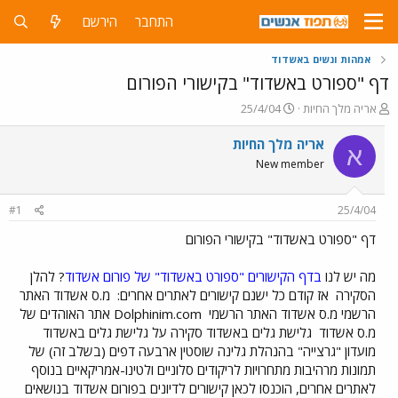
התחבר
הירשם
אמהות ונשים באשדוד
דף "ספורט באשדוד" בקישורי הפורום
פ
פ
אריה מלך החיות
25/4/04
ו
ו
ת
ר
אריה מלך החיות
א
ח
ס
New member
ה
ם
נ
ב
ו
ת
#1
25/4/04
ש
א
א
ר
דף "ספורט באשדוד" בקישורי הפורום
י
ך
מה יש לנו
בדף הקישורים "ספורט באשדוד" של פורום אשדוד
? להלן
הסקירה
אז קודם כל ישנם קישורים לאתרים אחרים:
מ.ס אשדוד האתר
הרשמי מ.ס אשדוד האתר הרשמי
Dolphinim.com אתר האוהדים של
מ.ס אשדוד
גלישת גלים באשדוד סקירה על גלישת גלים באשדוד
מועדון "גרצייה" בהנהלת גלינה שוסטין ארבעה דפים (בשלב זה) של
תמונות מרהיבות מתחרויות לריקודים סלוניים ולטינו-אמריקאיים בנוסף
לאתרים אחרים, הוכנסו לכאן קישורים לדיונים בפורום אשדוד בנושאים