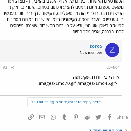
הספורטאים מאשדוד, ובינהם של אלוף העולם בהאבקות - גוצ'ה, ועוד
נושאים נוספים. אתם מוזמנים להציע ולכתוב בפורום. שימו לב, חלק מן
הקישורים הועברו לדף הזה מ- טאגליינס, והקישור לדף הזה מופיע עכשיו
ב- טאגליינס. הערה נוספת: הקישורים בדפי הקישורים בפורום מסודרים
לפי א"ב באופן אוטומטי, ולא על פי 'רמת החשיבות' שאנחנו מייחסים
להם. בברכה, אריה מלך החיות
zoro5
Z
New member
#2
25/4/04
אריה קבל חח ! מושקע ויפה
../images/Emo70.gif../images/Emo45.gif
You must log in or register to reply here.
פייסבוק
Twitter
Reddit
Pinterest
Tumblr
WhatsApp
דואר אלקטרוני
הוסף קישור
Share:
אמהות ונשים באשדוד