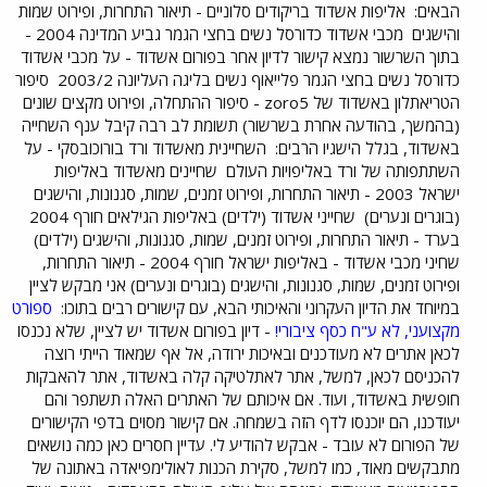
הבאים:
אליפות אשדוד בריקודים סלוניים - תיאור התחרות, ופירוט שמות
והישגים
מכבי אשדוד כדורסל נשים בחצי הגמר גביע המדינה 2004 -
בתוך השרשור נמצא קישור לדיון אחר בפורום אשדוד - על מכבי אשדוד
כדורסל נשים בחצי הגמר פלייאוף נשים בליגה העליונה 2003/2
סיפור
הטריאתלון באשדוד של zoro5 - סיפור ההתחלה, ופירוט מקצים שונים
(בהמשך, בהודעה אחרת בשרשור) תשומת לב רבה קיבל ענף השחייה
באשדוד, בגלל הישגיו הרבים:
השחיינית מאשדוד ורד בורוכובסקי - על
השתתפותה של ורד באליפויות העולם
שחיינים מאשדוד באליפות
ישראל 2003 - תיאור התחרות, ופירוט זמנים, שמות, סגנונות, והישגים
(בוגרים ונערים)
שחייני אשדוד (ילדים) באליפות הגילאים חורף 2004
בערד - תיאור התחרות, ופירוט זמנים, שמות, סגנונות, והישגים (ילדים)
שחיני מכבי אשדוד - באליפות ישראל חורף 2004 - תיאור התחרות,
ופירוט זמנים, שמות, סגנונות, והישגים (בוגרים ונערים) אני מבקש לציין
במיוחד את הדיון העקרוני והאיכותי הבא, עם קישורים רבים בתוכו:
ספורט
מקצועני, לא ע"ח כסף ציבורי!
- דיון בפורום אשדוד יש לציין, שלא נכנסו
לכאן אתרים לא מעודכנים ובאיכות ירודה, אל אף שמאוד הייתי רוצה
להכניסם לכאן, למשל, אתר לאתלטיקה קלה באשדוד, אתר להאבקות
חופשית באשדוד, ועוד. אם איכותם של האתרים האלה תשתפר והם
יעודכנו, הם יוכנסו לדף הזה בשמחה. אם קישור מסוים בדפי הקישורים
של הפורום לא עובד - אבקש להודיע לי. עדיין חסרים כאן כמה נושאים
מתבקשים מאוד, כמו למשל, סקירת הכנות לאולימפיאדה באתונה של