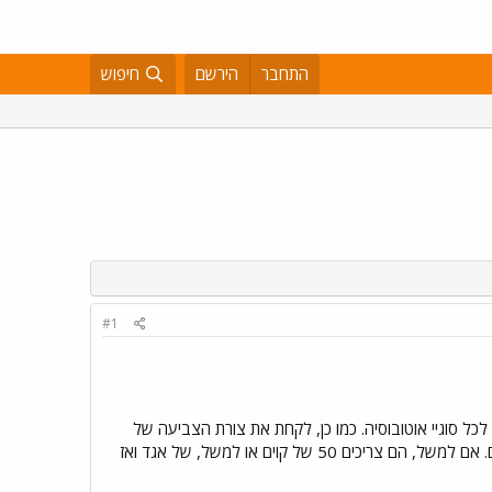
התחבר
הירשם
חיפוש
#1
כל סוגיי אוטובוסיה. כמו כן, לקחת את צורת הצביעה של
"אגד", ולכל חברה הסגנון הנ"ל רק בצבע אחר. זה יקל על הנוסעים לזהות את החברות ולדעת באיזה קו הם נוסעים. אם למשל, הם צריכים 50 של קוים או למשל, של אגד ואז