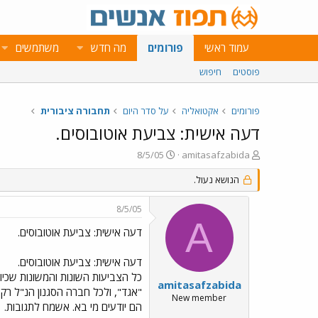
עמוד ראשי
פורומים
מה חדש
משתמשים
פוסטים
חיפוש
פורומים
אקטואליה
על סדר היום
תחבורה ציבורית
דעה אישית: צביעת אוטובוסים.
פ
פ
8/5/05
amitasafzabida
ו
ו
ת
הנושא נעול.
ר
ח
ס
ה
ם
8/5/05
נ
ב
A
ו
ת
דעה אישית: צביעת אוטובוסים.
ש
א
א
ר
דעה אישית: צביעת אוטובוסים.
י
כל הצביעות השונות והמשונות שכיום
ך
amitasafzabida
New member
הם יודעים מי בא. אשמח לתגובות.