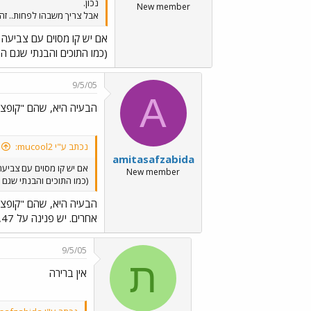
נכון.
New member
אבל צריך משבהו לפחות.. זה 
אם יש קו מסוים עם צביעה 
(כמו התוכים והבנתי שגם הפ
9/5/05
A
הבעיה היא, שהם "קופצים
נכתב ע"י mucool2:
amitasafzabida
אם יש קו מסוים עם צביעה
New member
(כמו התוכים והבנתי שגם ה
הבעיה היא, שהם "קופצים
אחרים. יש פנינה על 47, 7343 לפעמים מבצעת טורים על 57, כמה תוכים על 16...
9/5/05
ת
אין ברירה