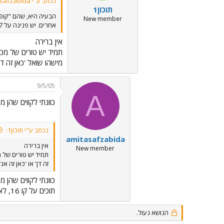
נכתב ע"י amitasafzabida:
תוכון1
הבעיה היא, שהם "קופצ
New member
אחרים. יש פנינה על 47, 7343 לפעמים מבצעת טורים על 57, כמה תוכים על 16...
אין ברירה
תמיד יש טורים של מכו
מישהו שואל 'כאן זה דן
9/5/05
A
כוונתי לקווים שהן מ
נכתב ע"י תוכון1:
amitasafzabida
אין ברירה
New member
תמיד יש טורים של מ
זה דן' או 'כאן זה 
כוונתי לקווים שהן מ
תוכים על קו 16, לא מבצעות טור רק פעם בה. היא קבועה.
הנושא נעול.