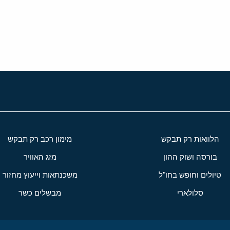
י
שור
הלוואות רק תבקש
מימון רכב רק תבקש
בורסה ושוק ההון
מזג האוויר
טיולים וחופש בחו"ל
משכנתאות וייעוץ מחזור
סלולארי
מבשלים כשר