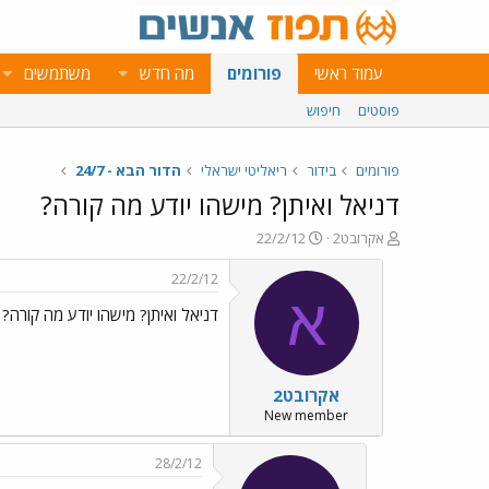
עמוד ראשי
פורומים
מה חדש
משתמשים
פוסטים
חיפוש
פורומים
בידור
ריאליטי ישראלי
הדור הבא - 24/7
דניאל ואיתן? מישהו יודע מה קורה?
פ
פ
אקרובט2
22/2/12
ו
ו
ת
ר
22/2/12
ח
ס
א
דניאל ואיתן? מישהו יודע מה קורה?
ה
ם
נ
ב
ו
ת
ש
א
אקרובט2
א
ר
י
New member
ך
28/2/12