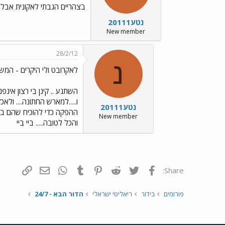
בצהריים הגבתי לאקונית אבל 
נטע20111
New member
28/2/12
נ
לאקרובט ולי היקרים - המ
השתגע .. קינן בי רצון אינ
ו.....למארש החתונה.... ולא
נטע20111
ההפקה כדי להוכיח שהם בזוג
New member
והכל לטובה..... ביי ביי
פייסבוק
Twitter
Reddit
Pinterest
Tumblr
WhatsApp
דואר אלקטרונ
הוסף קי
Share:
פורומים
בידור
ריאליטי ישראלי
הדור הבא - 24/7