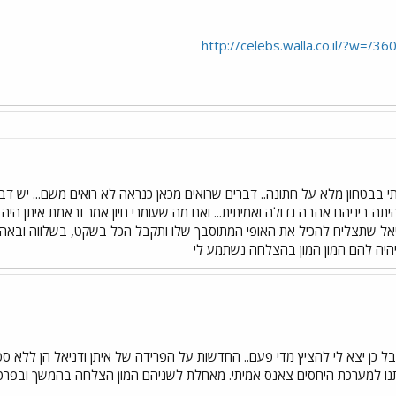
http://celebs.walla.co.il/?w=/
י בבטחון מלא על חתונה.. דברים שרואים מכאן כנראה לא רואים משם... יש דברי
היתה ביניהם אהבה גדולה ואמיתית... ואם מה שעומרי חיון אמר ובאמת איתן היה
אל שתצליח להכיל את האופי המתוסבך שלו ותקבל הכל בשקט, בשלווה ובאהבה 
היה להם המון המון בהצלחה נשתמע לי
בל כן יצא לי להציץ מדי פעם.. החדשות על הפרידה של איתן ודניאל הן ללא 
נו למערכת היחסים צאנס אמיתי. מאחלת לשניהם המון הצלחה בהמשך ובפרט