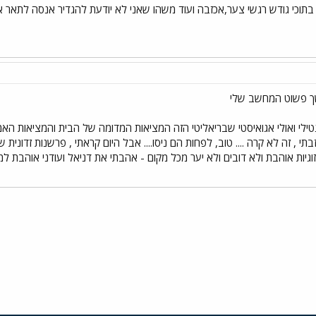
בתוכי גודש רגשי צער,אכזבה ועוד משהו שאני לא יודעת להגדיר אנסה לתאר 
שך פשוט המחשב שלי
פנטילי ואולי אגואיסטי שבריאליטי הזה המציאות המדומה של הבית והמציאות האמי
כזבתי , זה לא קרה .... טוב, לפחות הם ניסו.... אבל היום קראתי , פרשנות זדונ
יות אוהבת ולא דובים ולא יער מכל מקום - אהבתי את דניאל ועודני אוהבת למ
י
שור