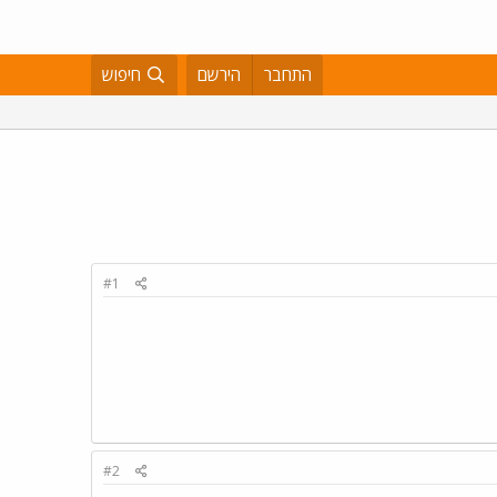
התחבר
הירשם
חיפוש
#1
#2