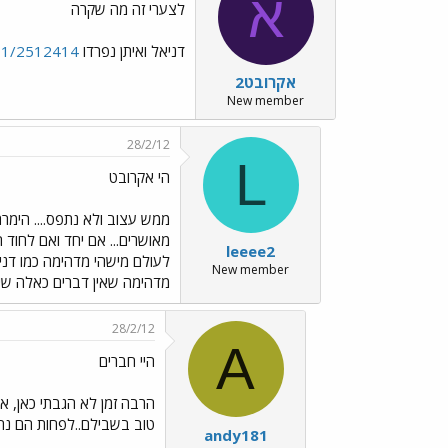
א
לצערי זה מה שקרה
דניאל ואיתן נפרדו
3601/2512414
אקרובט2
New member
28/2/12
L
הי אקרובט
ממש עצוב ולא נתפס.... הימרת
מאושרים... אם יחד ואם לחוד 
leeee2
לעולם מישהי מדהימה כמו דני
New member
מדהימה שאין דברים כאלה שי
28/2/12
A
היי חברים
הרבה זמן לא הגבתי כאן, א
טוב בשבילם..לפחות הם נת
andy181