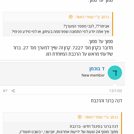
סמוך על סמוך.
נכתב ע"י עומרי האוזר:
אביתר??, לגבי מספר המערך?
איך אתה יודע לפי התמונה שפורסמה בעיתון, או לפי מידע פנימי?
סמוך על סמוך.
מדובר בקרון מס´ 7227. קרון זה שייך למערך מס´ 27. ברור
שידעתי מראש על הרכבת המיוחדת הזו.
ד בוכמן
ד
New member
#7
13/1/03
דנה ברגר והרכבת
נכתב ע"י עומרי האוזר:
דנה ברגר בסינגל חדש - ברכבת
מתוך: מוסף 24 שעות של ידיעות אחרונות, יום שני, י בשבט תשס"ג,