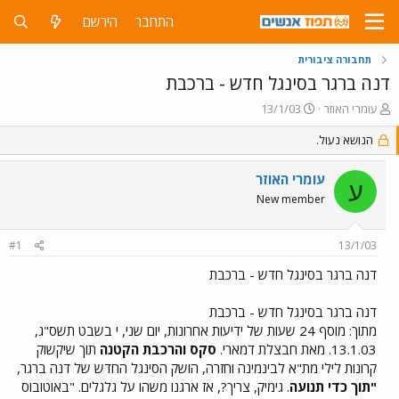
התחבר
הירשם
תחבורה ציבורית
דנה ברגר בסינגל חדש - ברכבת
פ
פ
עומרי האוזר
13/1/03
ו
ו
ת
הנושא נעול.
ר
ח
ס
ה
ם
עומרי האוזר
ע
נ
ב
New member
ו
ת
ש
א
א
ר
#1
13/1/03
י
ך
דנה ברגר בסינגל חדש - ברכבת
דנה ברגר בסינגל חדש - ברכבת
מתוך: מוסף 24 שעות של ידיעות אחרונות, יום שני, י בשבט תשס"ג,
13.1.03. מאת חבצלת דמארי.
סקס והרכבת הקטנה
תוך שיקשוק
קרונות לילי מת"א לבינמינה וחזרה, הושק הסינגל החדש של דנה ברגר,
"תוך כדי תנועה
. גימיק, צריך?, אז ארגנו משהו על גלגלים. "באוטובוס