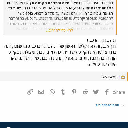
13.1.03. מאת חבצלת דמארי.
סקס והרכבת הקטנה
תוך שיקשוק קרונות
לילי מת"א לבינמינה וחזרה, הושק הסינגל החדש של דנה ברגר,
"תוך כדי
תנועה
. גימיק, צריך?, אז ארגנו משהו על גלגלים. "באוטובוס אפשר
להתפוצץ, מטוס זה יקר מדי, אז התפשרנו על רכבת, שלנסנוע בה זה דבר
סקסי, מסתורי, ומעורר תשוקה" אומרת הזמרת שהתרוצצה בחודש השמיני
בין הקרונות. מענין עם הנהלת הרכבת תקפוץ על הסלוגן ותמכור את
לחץ כדי להרחיב...
הנסיעה ברכבת בעטיפה חושנית. בתמומנה שצמודה לכתבה, ניתן לראות
את דנה ברגר יושבת על מדרגות IC3.
דנה ברגר והרכבת
דרך אגב, זה לא הקליפ הראשון של דנה ברגר ברכבת. מי שזוכר, דנה
ברגר צילמה את הקליפ לשיר "מחכה לו" ברכבת, ומצולמות בקליפ
הזה הרבה רכבות ותחנות, ואפילו תחנת הרכבת של ירושלים, שאז
היתה עוד פעילה.
הנושא נעול.
פייסבוק
Twitter
Reddit
Pinterest
Tumblr
WhatsApp
דואר אלקטרוני
הוסף קישור
Share:
תחבורה ציבורית