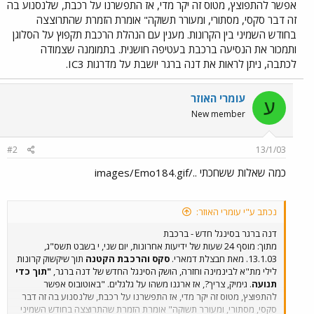
אפשר להתפוצץ, מטוס זה יקר מדי, אז התפשרנו על רכבת, שלנסנוע בה
זה דבר סקסי, מסתורי, ומעורר תשוקה" אומרת הזמרת שהתרוצצה
בחודש השמיני בין הקרונות. מענין עם הנהלת הרכבת תקפוץ על הסלוגן
ותמכור את הנסיעה ברכבת בעטיפה חושנית. בתמומנה שצמודה
לכתבה, ניתן לראות את דנה ברגר יושבת על מדרגות IC3.
עומרי האוזר
ע
New member
#2
13/1/03
כמה שאלות ששחכתי ../images/Emo184.gif
נכתב ע"י עומרי האוזר:
דנה ברגר בסינגל חדש - ברכבת
מתוך: מוסף 24 שעות של ידיעות אחרונות, יום שני, י בשבט תשס"ג,
13.1.03. מאת חבצלת דמארי.
סקס והרכבת הקטנה
תוך שיקשוק קרונות
לילי מת"א לבינמינה וחזרה, הושק הסינגל החדש של דנה ברגר,
"תוך כדי
תנועה
. גימיק, צריך?, אז ארגנו משהו על גלגלים. "באוטובוס אפשר
להתפוצץ, מטוס זה יקר מדי, אז התפשרנו על רכבת, שלנסנוע בה זה דבר
סקסי, מסתורי, ומעורר תשוקה" אומרת הזמרת שהתרוצצה בחודש השמיני