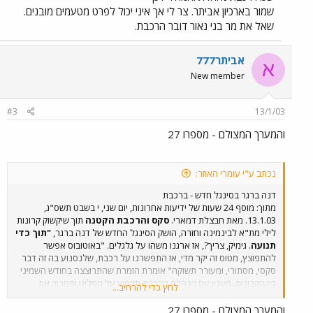
שמור בארכיון אביתר. צר לי אך איני יכול לפרט מטעמים מובנים.
שאל את מר בני נאור דובר הרכבת.
אביתר777
א
New member
#3
13/1/03
והמערך המצולם - מספרו 27
נכתב ע"י עומרי האוזר:
דנה ברגר בסינגל חדש - ברכבת
מתוך: מוסף 24 שעות של ידיעות אחרונות, יום שני, י בשבט תשס"ג,
13.1.03. מאת חבצלת דמארי.
סקס והרכבת הקטנה
תוך שיקשוק קרונות
לילי מת"א לבינמינה וחזרה, הושק הסינגל החדש של דנה ברגר,
"תוך כדי
תנועה
. גימיק, צריך?, אז ארגנו משהו על גלגלים. "באוטובוס אפשר
להתפוצץ, מטוס זה יקר מדי, אז התפשרנו על רכבת, שלנסנוע בה זה דבר
סקסי, מסתורי, ומעורר תשוקה" אומרת הזמרת שהתרוצצה בחודש השמיני
בין הקרונות. מענין עם הנהלת הרכבת תקפוץ על הסלוגן ותמכור את
לחץ כדי להרחיב...
הנסיעה ברכבת בעטיפה חושנית. בתמומנה שצמודה לכתבה, ניתן לראות
את דנה ברגר יושבת על מדרגות IC3.
והמערך המצולם - מספרו 27