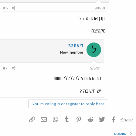
#6
9/8/01
דןדן אתה פה ?!
מקפיצה
ליאת32
ל
New member
#7
9/8/01
הההההההללללללללוווווווו!
יש תשובה ?
You must log in or register to reply here.
פייסבוק
Twitter
Reddit
Pinterest
Tumblr
WhatsApp
דואר אלקטרוני
הוסף קישור
Share:
מתכונים