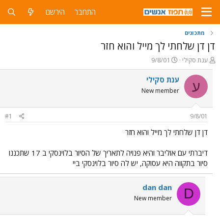
התחבר
הירשם
מתכונים
דן דן שלחתי לך מייל והוא חזר
פ
פ
ענת סקילי
9/8/01
ו
ו
ת
ר
ענת סקילי
ע
ח
ס
New member
ה
ם
נ
ב
ו
ת
#1
9/8/01
ש
א
א
ר
דן דן שלחתי לך מייל והוא חזר
י
ך
דיברתי עם אוליבר והיא פנויה לתאריך של הסיור בלוינסקי ב 17 שתכננו
סיור בתקווה היא עסוקה, יש לה סיור בלוינסקי ביי
dan dan
D
New member