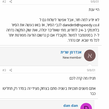
#2
9/8/01
היי ענת
לא יודע למה חזר, אבל אפשר לשלוח גם ל
danidin9@speedy.co.il
לגבי הסיור, אז בואו נעשה את הסיור
בלוינסקי ב-24 לחודש, מתי שאוליבר יכולה, ואת שוק התקווה נדחה
ל-7 בספטמבר למשל. מקובל? אם כן נרשום הודעה מפורטת יותר
לכל מי שבא. יום נהדר.
אנדרסן שרית
א
New member
#3
9/8/01
תגידו מה קרה לכם
אתם משנים תוכניות בשניה סתם בצחוק מצידי זה בסדר רק תחליטו
כבר
dan dan
D