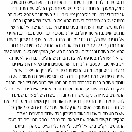
במטוסיהם דלת ביטחון, חסינת ירי, המפרידה בין תא הטייס לנוסעים,
כחלק ממערך ההתגוננות בפני פיגועי טרור. כך החליט שר התחבורה,
אביגדור ליברמן. השר ליברמן ציין כי מ- 31 באוקטובר 2003 לא תותר
נחיתה של מטוסים זרים בשדות התעופה בישראל שלא יותקנו בהם
דלתות משוריינות, העמידות בפני כדורים או כנגד "פריצה אלימה" של
גורמים עויינים. האיסור יחול גם על מטוסים זרים, הטסים במרחב האווירי
של מדינת ישראל, בדרכם למדינות אחרות. מנהל אגף הביטחון במשרד
התחבורה, דני שנער שיגר היום את הנוהל החדש לכל מינהלי חברות
התעופה בעולם ומנכ"לים של חברות תעופה, המקיימים קשרי תעופה עם
ישראל. ישראל מצטרפת לארצות הברית שהחליטה גם היא לאסור מ-
31 באוקטובר 2003 על נחיתה של מטוסים זרים שלא יהיו מצויידים
בדלתות ביטחון מיוחדות, החסינות בפני ירי. ליברמן הדגיש כי ישראל
שומרת כיום על רמת ביטחון גבוהה בכל מטוסיה ושדות התעופה שלה
ויוזמת פעולות רבות להגברת רמת הביטחון של הנוסעים לישראל וממנה.
בעקבות לקחים שהופקו מהתרסקות מטוסי "אמריקן איירליינס" על מגדלי
התאומים בניו יורק, נקט משרד התחבורה בשורה של צעדים שנועדו
להגביר את רמת הביטחון בתעופה האזרחית. בין השאר הוחלט לחייב את
כל חברות התעופה הטסות לארץ לנעול את דלת תא הטייס לאורך כל
שעות הטיסה ורועננו הוראות הביטחון בכל שדות התעופה בעולם
המקיימים קשרי תעופה עם ישראל. מדצמבר 2001 מחוייבים כל בעלי
המטוסים הקלים בישראל ל"סנדל" את כלי הטייס, במהלך חנייתם
בשדות התעופה ובמנחתים. מינהל התעופה האזרחית הנחה את כל