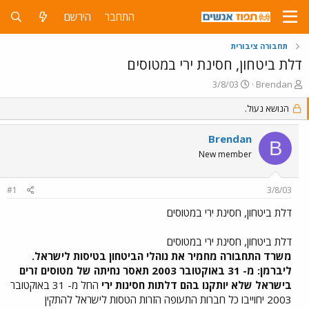
התחבר
הירשם
תחבורה ציבורית
דלת ביטחון, חסינת ירי במטוסים
פ
פ
3/8/03
Brendan
ו
ו
ת
הנושא נעול.
ר
ח
ס
ה
ם
Brendan
B
נ
ב
New member
ו
ת
ש
א
א
ר
#1
3/8/03
י
ך
דלת ביטחון, חסינת ירי במטוסים
דלת ביטחון, חסינת ירי במטוסים
משרד התחבורה מחמיר את נוהלי הביטחון בטיסות לישראל.
ליברמן: מ- 31 באוקטובר 2003 תאסר נחיתה של מטוסים זרים
בישראל שלא יותקנו בהם דלתות חסינות ירי
החל מ- 31 באוקטובר
2003 יחוייבו כל חברות התעופה הזרות הטסות לישראל להתקין