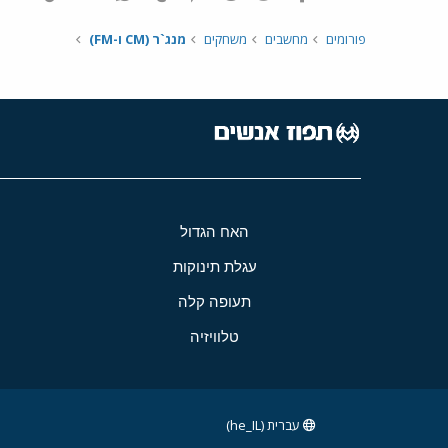
פורומים
מחשבים
משחקים
מנג`ר (CM ו-FM)
האח הגדול
עגלת תינוקות
תעופה קלה
טלוויזיה
עברית (he_IL)