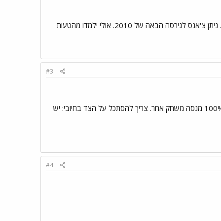
אני משחק במנג'ר משנת 1995, ולא ראיתי גירסה כזאת גרועה.. אפילו לא מנסה להתקין מחדש בשביל טלאי 3.. ניתן צ'אנס לגירסה הבאה של 2010. אולי ילמדו מהטעות
#3
זו ההזדמנות לשני המשחקים האחרים, CM וTM, לנסות לקנות אותנו מחדש. עוד משחק אחד כזה של FM ואני 100% מנסה משחק אחר. צריך להסתכל על הצד בחיובי: יש
#4