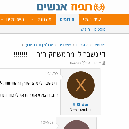
עמוד ראשי
פורומים
מה חדש
משתמשים
פוסטים
חיפוש
פורומים
מחשבים
משחקים
מנג`ר (CM ו-FM)
די נשבר לי מהמשחק הזה!!!!!!!!!!!
פ
פ
10/4/09
X Slider
ו
ו
ת
ר
10/4/09
ח
ס
X
די נשבר לי מהמשחק הזה!!!!!!!!!!! ../images/Emo46.gif
ה
ם
נ
ב
ו
ת
זהו.. הוצאתי את זה!! אין לי כוח יותר
ש
א
X Slider
א
ר
י
New member
ך
10/4/09