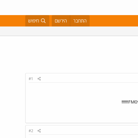
התחבר
הירשם
חיפוש
#1
#2