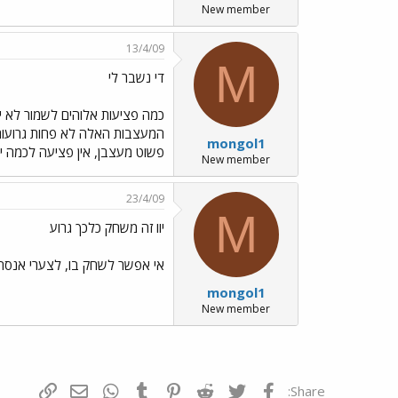
New member
13/4/09
M
די נשבר לי
כמה פציעות אלוהים לשמור לא י
המעצבות האלה לא פחות גרועות 
mongol1
פשוט מעצבן, אין פציעה לכמה ימ
New member
23/4/09
M
יוו זה משחק כלכך גרוע
אי אפשר לשחק בו, לצערי אנסה
mongol1
New member
פייסבוק
Twitter
Reddit
Pinterest
Tumblr
WhatsApp
דואר אלקטרונ
הוסף קי
Share: