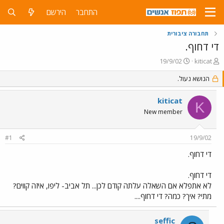
התחבר
הירשם
תחבורה ציבורית
די דחוף.
פ
פ
19/9/02
kiticat
ו
ו
ת
ר
הנושא נעול.
ח
ס
ה
ם
kiticat
K
נ
ב
New member
ו
ת
ש
א
א
ר
#1
19/9/02
י
ך
די דחוף.
די דחוף.
לא אתפלא אם השאלה עלתה קודם לכן... תל אביב- ליפו, איזה קווים?
מתי? איך? כמה? די דחוף....
seffic