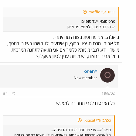
נכתב ע"י seffic:
פרט מוצא ויעד סופיים
יש הרבה קוים ,תלוי מאיפה ולאן
בואנ´ה... אני מרחפת בצורה מדהימה...
תל אביב- מרכזית. יפו- בחוף, גן אירועים ילו. משהו באיזור. בנוסף,
מישהו יודע לגבי מוניות? כלומר אם אני מגיעה לתחנה המרכזית
בתל אביב בחצות, יש מוניות עדין לכיוון אשקלון?
oren*
O
New member
#4
19/9/02
כל הפרטים לגבי תחבורה למפגש
נכתב ע"י kiticat:
בואנ´ה... אני מרחפת בצורה מדהימה...
תל אביב- מרכזית. יפו- בחוף, גן אירועים ילו. משהו באיזור. בנוסף,