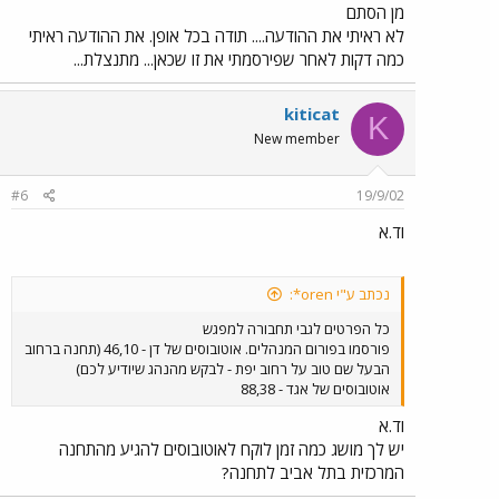
מן הסתם
לא ראיתי את ההודעה.... תודה בכל אופן. את ההודעה ראיתי
כמה דקות לאחר שפירסמתי את זו שכאן... מתנצלת...
kiticat
K
New member
#6
19/9/02
וד.א
נכתב ע"י oren*:
כל הפרטים לגבי תחבורה למפגש
פורסמו בפורום המנהלים. אוטובוסים של דן - 46,10 (תחנה ברחוב
הבעל שם טוב על רחוב יפת - לבקש מהנהג שיודיע לכם)
אוטובוסים של אגד - 88,38
וד.א
יש לך מושג כמה זמן לוקח לאוטובוסים להגיע מהתחנה
המרכזית בתל אביב לתחנה?