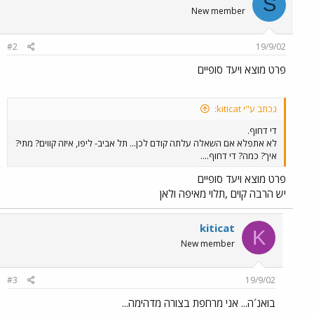
S
New member
#2
19/9/02
פרט מוצא ויעד סופיים
נכתב ע"י kiticat:
די דחוף.
לא אתפלא אם השאלה עלתה קודם לכן... תל אביב- ליפו, איזה קווים? מתי?
איך? כמה? די דחוף....
פרט מוצא ויעד סופיים
יש הרבה קוים ,תלוי מאיפה ולאן
kiticat
K
New member
#3
19/9/02
בואנ´ה... אני מרחפת בצורה מדהימה...