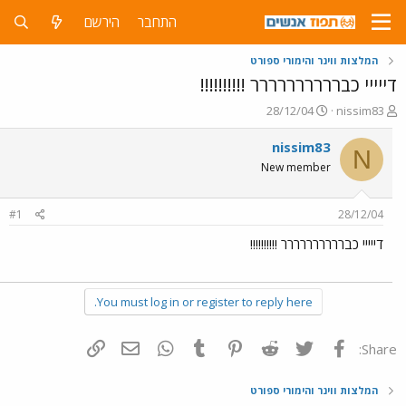
התחבר
הירשם
המלצות ווינר והימורי ספורט
דייייי כברררררררררר !!!!!!!!!!
פ
פ
28/12/04
nissim83
ו
ו
ת
ר
nissim83
N
ח
ס
New member
ה
ם
נ
ב
ו
ת
#1
28/12/04
ש
א
א
ר
דייייי כברררררררררר !!!!!!!!!!
י
ך
You must log in or register to reply here.
פייסבוק
Twitter
Reddit
Pinterest
Tumblr
WhatsApp
דואר אלקטרוני
הוסף קישור
Share:
המלצות ווינר והימורי ספורט