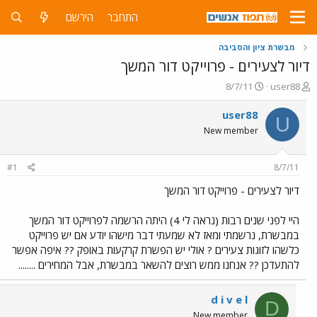
התחבר
הירשם
מבשרת ציון והסביבה
דיור לצעירים - פרוייקט דור המשך
פ
פ
8/7/11
user88
ו
ו
ת
ר
user88
U
ח
ס
New member
ה
ם
נ
ב
ו
ת
#1
8/7/11
ש
א
א
ר
דיור לצעירים - פרוייקט דור המשך
י
ך
היי לפני שנים רבות (נראה לי 4) היתה הרשמה לפרוייקט דור המשך
במבשרת, נרשמתי ומאז לא שמעתי דבר מישהו יודע אם יש פרוייקט
כלשהו לזוגות צעירים ? אולי יש הפשרת קרקעות באופק ?? איפה אפשר
להתעדכן ?? אנחנו ממש רוצים להשאר במבשרת, אבל המחירים ........
d i v e l
D
New member