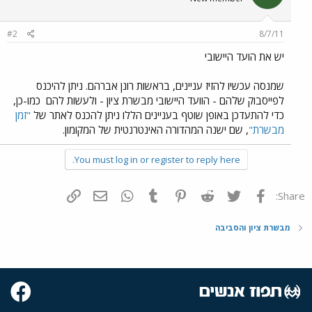
#2
8/7/11
יש את הועד היישובי
שמנסה עכשיו להזיז עניינים, בראשות רונן אברהם. ניתן להיכנס
לפייסבוק שלהם - הוועד היישובי מבשרת ציון - ולעשות להם
כמו-כן,
כדי להתעדכן באופן שוטף בעניינים הללו ניתן להכנס לאתר של
"זמן
מבשרת"
, שם ישנה המהדורה האינטרנטית של המקומון.
You must log in or register to reply here.
פייסבוק
Twitter
Reddit
Pinterest
Tumblr
WhatsApp
דואר אלקטרוני
הוסף קישור
Share:
מבשרת ציון והסביבה