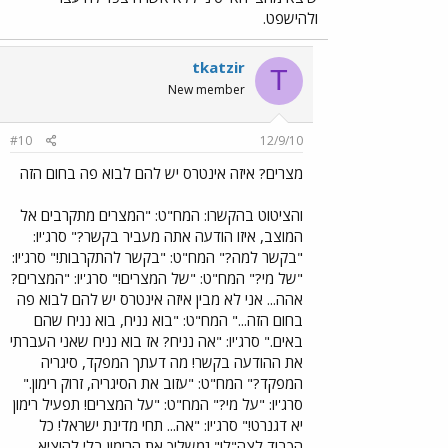
ולהישפט.
tkatzir
T
New member
#10
12/9/10
מצרים? איזה אינטרס יש להם לבוא פה בחום הזה
והציטוט בהקשרו: המח"ט: "המצרים מתקרבים אל
המוצב, איזו הודעה אתה מעביר בקשר?" סרג'יו:
"בקשר למה?" המח"ט: "בקשר להתקרבות!" סרג'יו:
"של מי?" המח"ט: "של המצרים!" סרג'יו: "המצרים?
אהה... אני לא מבין איזה אינטרס יש להם לבוא פה
בחום הזה..." המח"ט: "בוא נניח, בוא נניח שהם
באים." סרג'יו: "אה נניח? אז בוא נניח שאני העברתי
את ההודעה בקשר! מה דעתך המפקד, סיגריה
המפקד?" המח"ט: "עזוב את הסיגריה, זרוק רימון."
סרג'יו: "על מי?" המח"ט: "על המצרים! תפעיל רימון
יא דגנרט!" סרג'יו: "אה... תחי מדינת ישראל! כל
הכבוד לצה"ל!" [משליך את הרימון בלי להוציא