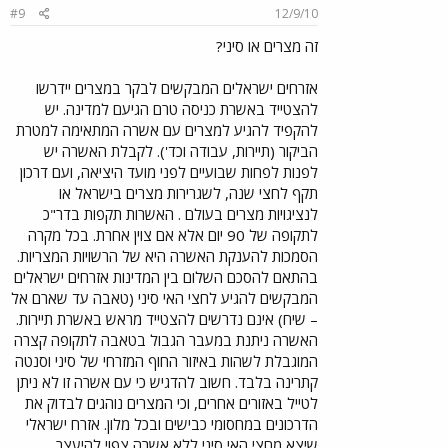
#9
12/9/10
זה מצרים או סיני?
אזרחים ישראלים המבקשים לבקר במצרים יידרשו
להצטייד באשרת כניסה טרם הגיעם למדינה. יש
להקפיד להגיע למצרים עם אשרה המתאימה למטרת
הביקור (תיירות, עבודה וכד'). לקבלת האשרה יש
לפנות לפחות שבועיים לפני מועד היציאה, ועם דרכון
תקף לחצי שנה, לשגרירות מצרים בישראל או
לנציגויות מצרים בעולם . האשרות תקפות בדר"כ
לתקופה של 90 יום אלא אם צוין אחרת. בכל מקרה
הסמכות להענקת האשרה היא של הרשויות המצריות.
בהתאם להסכם השלום בין המדינות אזרחים ישראלים
המבקשים להגיע לחצי האי סיני (טאבה עד שארם אל
– שיח) אינם נדרשים להצטייד מראש באשרת תיירות.
האשרה ניתנת במעבר הגבול בטאבה לתקופה קצרה
המוגבלת לשהות באיזור החוף המזרחי של סיני וסנטה
קתרינה בלבד. חשוב להדגיש כי עם אשרה זו לא ניתן
לטייל באזורים אחרים, וכי המצרים נוהגים לבדוק את
הדרכונים במחסומי כבישים ובכל מלון. אזרח ישראלי
שיצא מחצי האי סיני ללא אשרה צפוי להיעצר