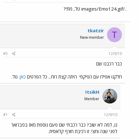
../images/Emo124.gif טל, מתי?
tkatzir
T
New member
#5
12/9/10
כבר רכבנו שם
חלקנו אפילו עם הפיקסי
היתה קצת רוח... כל הפרטים
כאן
. טל.
ItsikH
Member
#1
12/9/10
נו, למה לא שוב? כבר רכבתי שם פעם נוספת מאז בפברואר
לפני שנה וחצי. זו רכיבת חורף קלאסית.