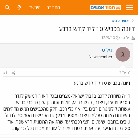
התחבר
הירשם
אופני כביש
דיונה בכביש 10 ליד קדש ברנע
פ
פ
גיל ט
12/9/10
ו
ו
ת
ר
גיל ט
ג
ח
ס
New member
ה
ם
נ
ב
ו
ת
#1
12/9/10
ש
א
א
ר
דיונה בכביש 10 ליד קדש ברנע
י
ך
חוויה מיוחדת לרכב בגבול ישראל-מצרים ובכל האזור המשיק לגדר
בסביבות עזוז, ניצנה, קדש ברנע, חולות עגור. גן עדן לרוכבי כביש.
עשרות קילומטרים רבים בלי אף כלי רכב. חלק מהכבישים ממש מדהימים
באיכותם (צומת טללים-ניצנה מספר 211) גם הכבישים הסמוכים לגבול
טובים ברובם. שעתיים וחצי רכבתי עד שהגיעה המכונית הראשונה. עוד
20 דקות והגיעה עוד אחת. בטח בימי חול עוברת מכונית כל 5 דקות.