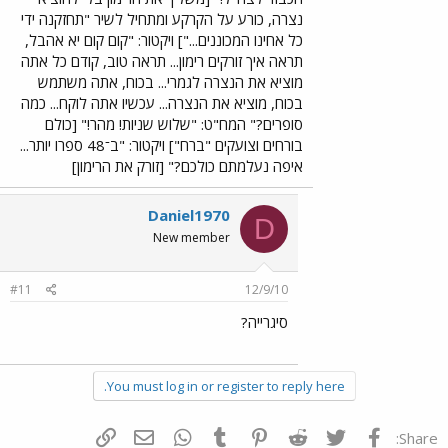
נצרה, כורע על הקרקע ומתחיל לשיר "תחזקנה ידי
כל אחינו המכוננים..."] ויקטור: "קום קום יא אהבל,
תראה איך זורקים רימון... תראה טוב, קודם כל אתה
מוציא את הנצרה לגמרי... בכוח, אתה משתמש
בכוח, מוציא את הנצרה... עכשיו אתה לוקח... כמה
סופרים?" המח"ט: "שלוש שניות! מהר!" [כולם
בורחים וצועקים "ברח"] ויקטור: "ב־48 ספרו יותר...
איפה נעלמתם כולכם?" [זורק את הרימון]
Daniel1970
D
New member
#11
12/9/10
סיגרייה?
You must log in or register to reply here.
פייסבוק
Twitter
Reddit
Pinterest
Tumblr
WhatsApp
דואר אלקטרוני
הוסף קישור
Share: