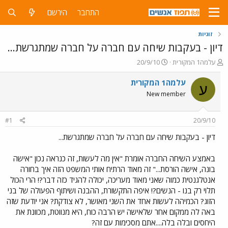
התחבר
הירשם
זוגיות
דיון - בעקבות שיחה עם חברה על חברה שמתגרשת...
פ
פ
עלמה1 המקורית
20/9/10
ו
ו
ת
ר
עלמה1 המקורית
ע
ח
ס
New member
ה
ם
נ
ב
ו
ת
#1
20/9/10
ש
א
א
ר
דיון - בעקבות שיחה עם חברה על חברה שמתגרשת...
י
ך
באמצע השיחה החברה אומרת "אין מה לעשות, זה כנראה נכון "אישה
בונה, אישה הורסת..." זה מאוד הרתיח אותי המשפט הזה איך בחורה
אנטלגנטית כמוה שאני מאוד מעריכה, יכולה להגיד כזה דבר?! הרי הכול
תלוי רק בנו - הנשים?! איפה התקשורת, ההבנה ושיתוף הפעולה של בני
הזוג? הכמיהה לעשות אחד את השני מאושר, לא צודקת? אני יודעת שזה
באה לה ממקום אחר שלאישה יש הרבה כוח, היא מנווטת, מכוונת את
היחסים ובלה בלה....אתם מסכימות עם זה?