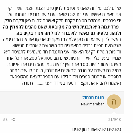
שלום לכם וסליחה שאני מתפרצת לדיון טרם הצגתי עצמי. שמי ריקי
אני מאמנת אישית. אני בת 52 נשואה ואם לשני בוגרים. הוזמנתי על
ידי פרפרית, מנהלת הפורם לקחת חלק ואשמח להיות כאן ולקחת חלק.
פרדיגמה היא תבנית חשיבה מקובעת שאנו נוהגים להאמין בה
ולנהוג כלפיה גם כאשר לא ברור לנו למה אנו דבקים בה.
באשר לדיון שהעלתה כאן עלמה1 המקורית: אני קוראת את הפרדיגמה
שנשמעת מפיות גברים המאמינים חד משמעית שאחריות הנישואין
והזוגיות מוטלת רק על האישה. אני מתנגדת חד משמעית לתפיסה היא
שגוייה בעיני כלל ועיקר. הזוגיות שלנו מבוססת על 200 אחוז כל אחד
מאיתנו אמור להיות 100 אחוז ואין לראות במי מהצדדים אחראי יותר.
למי שנח לשבת על הגדר ולהאשים את זולתו, מווטב לו שירוץ מהר
לספריה או לחנות ספרים ויחזור לידיו עם הספר "לצאת מהקופסא"
(אשמח להביא את תקציר הספר במידה ויעניין.......... ) תודה
הנזם הכחול
ה
New member
#8
21/9/10
כשנשים שנשואות המון שנים