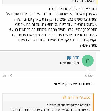
רוצים להגיד בזה?
דיווח לא מקצועי,לא מדוייק בפרטים
לא אמין ובאיחור של שבוע במעט!!ביום שאביתר דיווח בפורום על
התאונה,חיפשתי בכל אמצעי התקשורת בארץ יום יום ,שעה
שעה,ולא מצאתי שום דיווח על התאונה. אם זה מה שבסוף
מתפרסם(ומתי?),כולנו רואים מה זה עיתונות במיטבה,וזה בנושא
שאנחנחו מבינים ויודעים את הסיפור האמיתי!צאו וראו מה הם
מקשקשים בפוליטיקיקה או נושאיםה אחרים שבהם איננו
מתמצאים??
הדר קון
ה
New member
#5
5/3/04
בסערת הנפש שתקפה אותי
נכתב ע"י הדר קון:
דיווח לא מקצועי,לא מדוייק בפרטים
לא אמין ובאיחור של שבוע במעט!!ביום שאביתר דיווח בפורום על