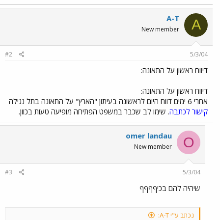
A-T
A
New member
#2
5/3/04
דיווח ראשון על התאונה:
דיווח ראשון על התאונה:
אחרי 6 ימים דווח היום לראשונה בעיתון "הארץ" על התאונה בתל נגילה
קישור לכתבה
. שימו לב שכבר במשפט הפתיחה מופיעה טעות בכוון.
omer landau
O
New member
#3
5/3/04
שיהיה להם בכיףףףף
נכתב ע"י A-T: