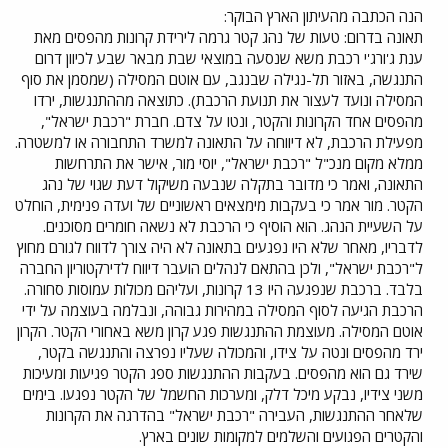
הנה הכתבה מהעיתון הארץ הבוקר:
תאונה בדרום: טעות של נהג קטר גרמה לירידת קרונות מהפסים מאת
ענת ג'ורג'י רכבת משא שנסעה במוצאי שבת מבאר שבע לכיוון דרום
התנגשה, באזור תל-נגילה שבנגב, עם אוטם המסילה (שמסמן את סוף
המסילה ונועד לעצור את תנועת הרכבת). כתוצאה מההתנגשות, ירדו
מהפסים אחד הקרונות והקטר, ונטו על צדם. חברת "רכבת ישראל",
מפעילת הרכבת, לא דיווחה על התאונה למשרד התחבורה או למשטרה.
ממלא מקום מנכ"ל "רכבת ישראל", יוסי מור, אישר את התרחשות
התאונה, ואמר כי מדובר בתקלה שנבעה משיקול דעת שגוי של נהג
הקטר. מור אמר כי בעקבות מימצאים ראשוניים של ועדה פנימית, הוחלט
על השעיית הנהג. הוא הוסיף כי הרכבת לא נשאה חומרים מסוכנים.
לדבריו, מאחר שלא היו נפגעים בתאונה לא היה צורך לדווח לגורם מחוץ
ל"רכבת ישראל", ולכן בהתאם לנהלים הועבר דיווח לדירקטוריון החברה
בלבד. ברכבת שנפגעה היו 13 קרונות, ועליהם מכולות עמוסות סחורה.
הרכבת הגיעה לסוף המסילה במהירות גבוהה, ונבלמה בעוצמה על ידי
אוטם המסילה. מעוצמת ההתנגשות פגע קרון משא באחורי הקטר. הקרון
ירד מהפסים ונטה על צידו, והמכולה שעליו נפרצה והתנגשה בקטר,
שירד גם הוא מהפסים. בעקבות ההתנגשות ספג הקטר פגיעות ומעיכות
משני צידיו, נבקע מיכל דלק, ומערכות החשמל של הקטר נפגעו. בימים
שלאחר ההתנגשות, העבירה "רכבת ישראל" בהדרגה את הקרונות
והקטרים הפגועים והשלמים למקומות שונים בארץ.