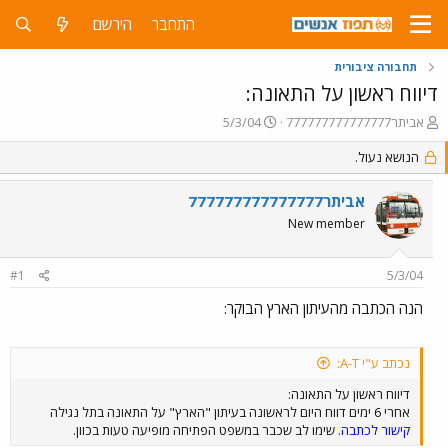
התחבר
הירשם
תחבורה ציבורית
דיווח ראשון על התאונה:
פ
פ
אביתר777777777777777
5/3/04
ו
ו
ת
הנושא נעול.
ר
ח
ס
ה
ם
אביתר777777777777777
נ
ב
New member
ו
ת
ש
א
א
ר
#1
5/3/04
י
ך
הנה הכתבה מהעיתון הארץ הבוקר:
נכתב ע"י A-T:
דיווח ראשון על התאונה:
אחרי 6 ימים דווח היום לראשונה בעיתון "הארץ" על התאונה בתל נגילה
קישור לכתבה
. שימו לב שכבר במשפט הפתיחה מופיעה טעות בכוון.