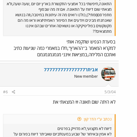
התאונה,חיפשתי בכל אמצעי התקשורת בארץ יום יום ,שעה שעה,ולא
מצאתי שום דיווח על התאונה. אם זה מה שבסוף
מתפרסם(ומתי?),כולנו רואים מה זה עיתונות במיטבה,וזה בנושא
שאנחנחו מבינים ויודעים את הסיפור האמיתי!צאו וראו מה הם
מקשקשים בפוליטיקיקה או נושאיםה אחרים שבהם איננו
מתמצאים??
בסערת הנפש שתקפה אותי
למקרא המאמר ב"ההארץ",חלו במאמרי כמה שגיעות כתיב
ואתכם הסליחה,במציאות אינני מגמגמגמגמם
אביתר777777777777777
New member
#6
5/3/04
לא היתה שום תאונה !!! המצאתי את
נכתב ע"י הדר קון:
דיווח לא מקצועי,לא מדוייק בפרטים
לא אמין ובאיחור של שבוע במעט!!ביום שאביתר דיווח בפורום על