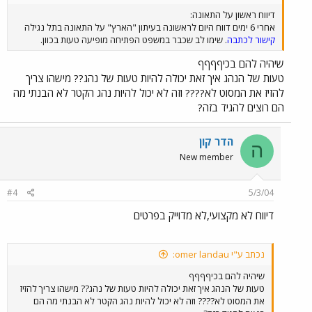
דיווח ראשון על התאונה:
אחרי 6 ימים דווח היום לראשונה בעיתון "הארץ" על התאונה בתל נגילה
קישור לכתבה
. שימו לב שכבר במשפט הפתיחה מופיעה טעות בכוון.
שיהיה להם בכיףףףף
טעות של הנהג איך זאת יכולה להיות טעות של נהג?? מישהו צריך
להזיז את המסוט לא???? וזה לא יכול להיות נהג הקטר לא הבנתי מה
הם רוצים להגיד בזה?
הדר קון
ה
New member
#4
5/3/04
דיווח לא מקצועי,לא מדוייק בפרטים
נכתב ע"י omer landau:
שיהיה להם בכיףףףף
טעות של הנהג איך זאת יכולה להיות טעות של נהג?? מישהו צריך להזיז
את המסוט לא???? וזה לא יכול להיות נהג הקטר לא הבנתי מה הם