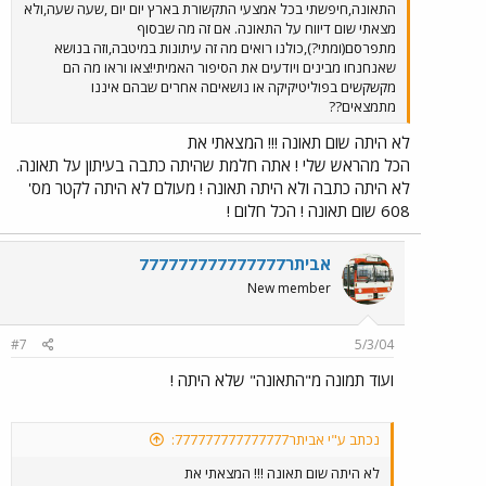
התאונה,חיפשתי בכל אמצעי התקשורת בארץ יום יום ,שעה שעה,ולא
מצאתי שום דיווח על התאונה. אם זה מה שבסוף
מתפרסם(ומתי?),כולנו רואים מה זה עיתונות במיטבה,וזה בנושא
שאנחנחו מבינים ויודעים את הסיפור האמיתי!צאו וראו מה הם
מקשקשים בפוליטיקיקה או נושאיםה אחרים שבהם איננו
מתמצאים??
לא היתה שום תאונה !!! המצאתי את
הכל מהראש שלי ! אתה חלמת שהיתה כתבה בעיתון על תאונה.
לא היתה כתבה ולא היתה תאונה ! מעולם לא היתה לקטר מס'
608 שום תאונה ! הכל חלום !
אביתר777777777777777
New member
#7
5/3/04
ועוד תמונה מ"התאונה" שלא היתה !
נכתב ע"י אביתר777777777777777:
לא היתה שום תאונה !!! המצאתי את