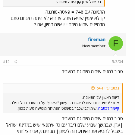
רק אצל אדון קון היתה תאונה:
התמונה עם 748 = פאטה-מורגנה.
קון לא יאמין שהיא היתה, אז היא לא היתה ! אנחנו סתם
מדמיינים שהיא היתה ! יו-איזה דמיון, אה ?
fireman
F
New member
#12
5/3/04
סביר להניח שיהיה היום גם במעריב
נכתב ע"י A-T:
דיווח ראשון על התאונה:
אחרי 6 ימים דווח היום לראשונה בעיתון "הארץ" על התאונה בתל נגילה
קישור לכתבה
. שימו לב שכבר במשפט הפתיחה מופיעה טעות בכוון.
סביר להניח שיהיה היום גם במעריב
|ערן, שבמשך שבוע שלם דיבר עם כל עיתונאי שיש במדינת ישראל
בשביל להביא את האירוע הזה לעיתון| מבחינתי, אני הצלחתי