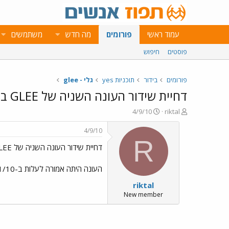
עמוד ראשי
פורומים
מה חדש
משתמשים
פוסטים
חיפוש
פורומים
בידור
תוכניות yes
גלי - glee
דחיית שידור העונה השניה של GLEE ביס
פ
פ
4/9/10
riktal
ו
ו
ת
ר
4/9/10
ח
ס
R
דחיית שידור העונה השניה של GLEE ביס
ה
ם
נ
ב
ו
ת
העונה היתה אמורה לעלות ב-11/10 (כלומר, יום שני) אבל נדחתה ל-14/10 (יום רביעי). הערוץ הוא עדיין אותו ערוץ - יס דרמה.
ש
א
riktal
א
ר
י
New member
ך