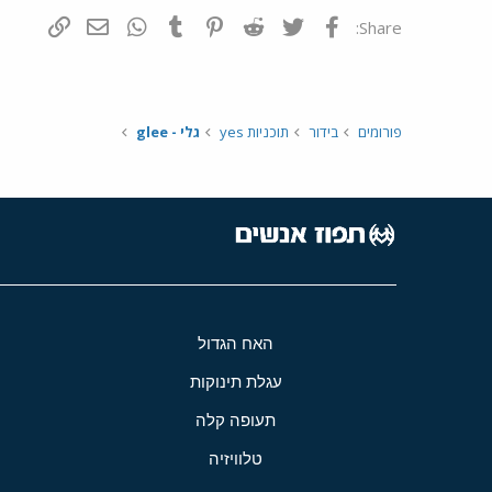
פייסבוק
Twitter
Reddit
Pinterest
Tumblr
WhatsApp
דואר אלקטרונ
הוסף קי
Share:
פורומים
בידור
תוכניות yes
גלי - glee
האח הגדול
עגלת תינוקות
תעופה קלה
טלוויזיה