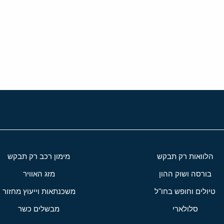
י
שור
הלוואות רק תבקש
מימון רכב רק תבקש
בורסה ושוק ההון
מזג האוויר
טיולים וחופש בחו"ל
משכנתאות וייעוץ מחזור
סלולארי
מבשלים כשר