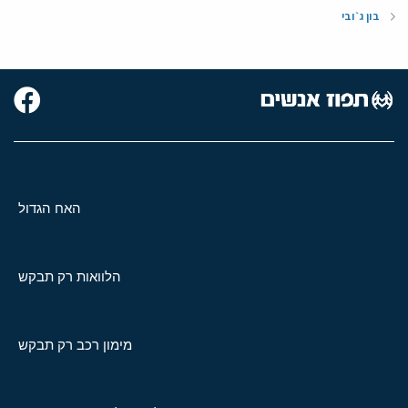
בון ג`ובי
האח הגדול
הלוואות רק תבקש
מימון רכב רק תבקש