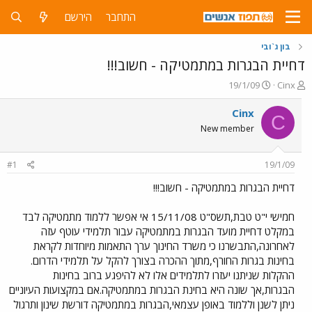
התחבר
הירשם
בון ג`ובי
דחיית הבגרות במתמטיקה - חשוב!!!
פ
פ
19/1/09
Cinx
ו
ו
ת
ר
Cinx
C
ח
ס
New member
ה
ם
נ
ב
ו
ת
#1
19/1/09
ש
א
א
ר
דחיית הבגרות במתמטיקה - חשוב!!!
י
ך
חמישי י"ט טבת,תשס"ט 15/11/08 אי אפשר ללמוד מתמטיקה לבד
במקלט דחיית מועד הבגרות במתמטיקה עבור תלמידי עוטף עזה
לאחרונה,התבשרנו כי משרד החינוך ערך התאמות מיוחדות לקראת
בחינות בגרות החורף,מתוך ההכרה בצורך להקל על תלמידי הדרום.
ההקלות שניתנו יעזרו לתלמידים אלו לא להיפגע ברוב בחינות
הבגרות,אך שונה היא בחינת הבגרות במתמטיקה.אם במקצועות העיוניים
ניתן לשנן וללמוד באופן עצמאי,הבגרות במתמטיקה דורשת שינון ותרגול