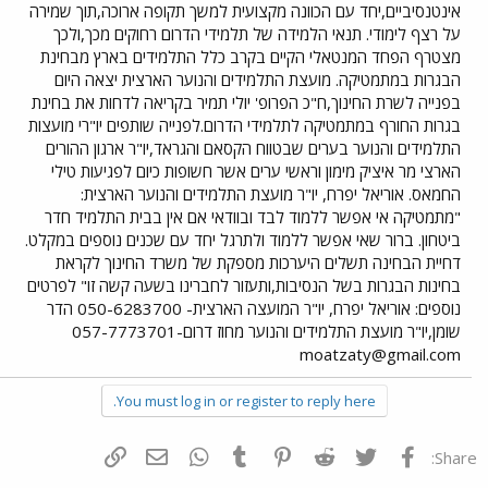
אינטנסיביים,יחד עם הכוונה מקצועית למשך תקופה ארוכה,תוך שמירה
על רצף לימודי. תנאי הלמידה של תלמידי הדרום רחוקים מכך,ולכך
מצטרף הפחד המנטאלי הקיים בקרב כלל התלמידים בארץ מבחינת
הבגרות במתמטיקה. מועצת התלמידים והנוער הארצית יצאה היום
בפנייה לשרת החינוך,ח"כ הפרופ' יולי תמיר בקריאה לדחות את בחינת
בגרות החורף במתמטיקה לתלמידי הדרום.לפנייה שותפים יו"רי מועצות
התלמידים והנוער בערים שבטווח הקסאם והגראד,יו"ר ארגון ההורים
הארצי מר איציק מימון וראשי ערים אשר חשופות כיום לפגיעות טילי
החמאס. אוריאל יפרח, יו"ר מועצת התלמידים והנוער הארצית:
"מתמטיקה אי אפשר ללמוד לבד ובוודאי אם אין בבית התלמיד חדר
ביטחון. ברור שאי אפשר ללמוד ולתרגל יחד עם שכנים נוספים במקלט.
דחיית הבחינה תשלים היערכות מספקת של משרד החינוך לקראת
בחינות הבגרות בשל הנסיבות,ותעזור לחברינו בשעה קשה זו" לפרטים
נוספים: אוריאל יפרח, יו"ר המועצה הארצית- 050-6283700 הדר
שומן,יו"ר מועצת התלמידים והנוער מחוז דרום-057-7773701
moatzaty@gmail.com
You must log in or register to reply here.
פייסבוק
Twitter
Reddit
Pinterest
Tumblr
WhatsApp
דואר אלקטרוני
הוסף קישור
Share: