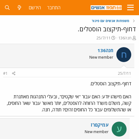
התחבר
הירשם
משפחות אנשים עם פיגור
דחוף-תיקצוב הוסטלים.
פ
פ
חנה136
25/7/11
ו
ו
ת
ר
חנה136
ח
ח
ס
New member
ה
ם
נ
ב
ו
ת
#1
25/7/11
ש
א
א
ר
דחוף-תיקצוב הוסטלים.
י
ך
האם מישהו יודע: האם עבור "אי שקטים", ובעלי התנהגות מאתגרת
קשה, משלם משרד הרווחה להוסטלים, יותר מאשר עבור שאר החוסים,
או שהתשלומים עבור כל החוסים זהים? תודה, חנה.
עמיקםרז
ע
New member