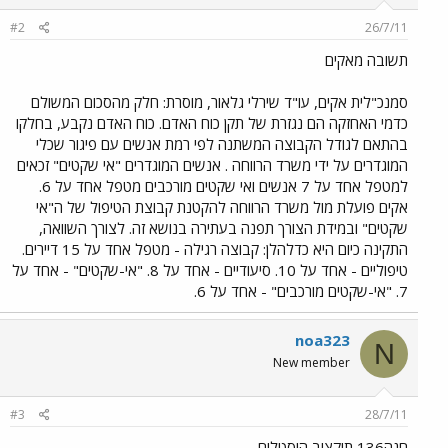
#2
26/7/11
תשובה מאקים
סמנכ"לית אקים, עו"ד שירלי גלאור, מוסרת: חלק מהסכום המשולם
כדמי האחזקה הם נגזרת של תקן כוח האדם. כוח האדם נקבע, בחלקו
בהתאם לגודל הקבוצה המשתנה לפי רמת אנשים עם פיגור שכלי
המוגדרים על ידי משרד הרווחה . אנשים המוגדרים "אי שקטים" זכאים
למטפל אחד על 7 אנשים ואי שקטים מורכבים מטפל אחד על 6.
אקים פועלת מול משרד הרווחה להקטנת קבוצת הטיפול של ה"אי
שקטים" ובמידת הצורך תפנה בעתירה בנושא זה. לצורך השוואה,
התקינה כיום היא כדלהלן: קבוצה רגילה - מטפל אחד על 15 דיירים.
טיפוליים - אחד על 10. סיעודיים - אחד על 8. "אי-שקטים" - אחד על
7. "אי-שקטים מורכבים" - אחד על 6.
noa323
N
New member
#3
28/7/11
חנה136 תיקצוב הוסטלים