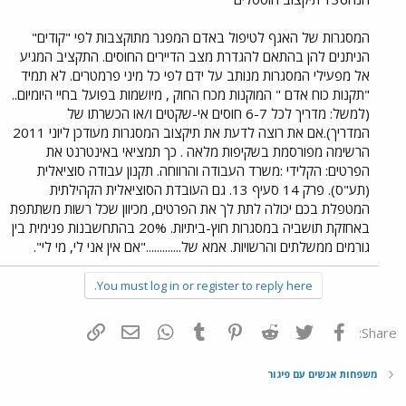
המסגרות של האגף לטיפול באדם המפגר מתוקצבות לפי "קודים"
הניתנים להן בהתאם להגדרת מצב הדיירים החוסים. התקציב המגיע
אל מפעילי המסגרות מנותב על ידם לפי כל מיני פרמטרים. לא תמיד
"תקנות כוח אדם " המוקנות מכח החוק , מיושמות בפועל בחיי היומיום..
(למשל: מדריך לכל 6-7 חוסים אי-שקטים ו/או הכשרתו של
המדריך).אם את רוצה לדעת את תיקצוב המסגרות מעודכן ליוני 2011
הרשימה מפורסמת בשקיפות מלאה . כך תמציאי באינטרנט את
הפרטים: הקלידי :משרד העבודה והרווחה. תקנון עבודה סוציאלית
(תע"ס). פרק 14 סעיף 13. גם העובדת הסוציאלית הקהילתית
המטפלת בכם יכולה לתת לך את הפרטים, מכיוון שכל רשות משתתפת
באחזקת תושביה במסגרות חוץ-ביתיות. 20% בהתחשבנות פנימית בין
גורמים ממשלתים והרשויות. אמא של............."אם אין אני לי, מי לי".
You must log in or register to reply here.
פייסבוק
Twitter
Reddit
Pinterest
Tumblr
WhatsApp
דואר אלקטרוני
הוסף קישור
Share:
משפחות אנשים עם פיגור