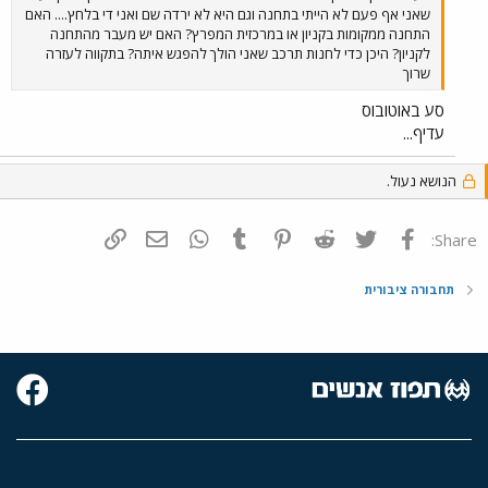
שאני אף פעם לא הייתי בתחנה וגם היא לא ירדה שם ואני די בלחץ.... האם
התחנה ממקומות בקניון או במרכזית המפרץ? האם יש מעבר מהתחנה
לקניון? היכן כדי לחנות תרכב שאני הולך להפגש איתה? בתקווה לעזרה
שרוך
סע באוטובוס
עדיף...
הנושא נעול.
פייסבוק
Twitter
Reddit
Pinterest
Tumblr
WhatsApp
דואר אלקטרוני
הוסף קישור
Share:
תחבורה ציבורית