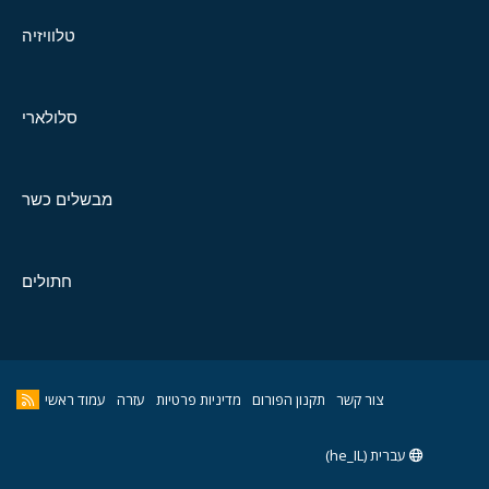
טלוויזיה
סלולארי
מבשלים כשר
חתולים
צור קשר
תקנון הפורום
מדיניות פרטיות
עזרה
עמוד ראשי
עברית (he_IL)