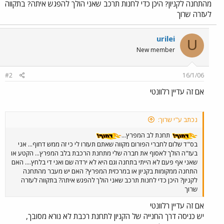
מהתחנה לקניון? היכן כדי לחנות תרכב שאני הולך להפגש איתה? בתקווה
לעזרה שרוך
urilei
U
New member
#2
16/1/06
אם זה עדיין רלוונטי
נכתב ע"י שרוך:
תחנת לב המפרץ...
בס"ד שלום לחברי הפורום מקווה שאתם תעזרו לי כי זה ממש דחוף... אני
בעז"ה הולך לאסוף את חברה שלי מתחנת הרכבת בלב המפרץ... הקטע או
שאני אף פעם לא הייתי בתחנה וגם היא לא ירדה שם ואני די בלחץ.... האם
התחנה ממקומות בקניון או במרכזית המפרץ? האם יש מעבר מהתחנה
לקניון? היכן כדי לחנות תרכב שאני הולך להפגש איתה? בתקווה לעזרה
שרוך
אם זה עדיין רלוונטי
יש כניסה דרך החנייה של הקניון לתחנת רכבת לא נורא מסובך,