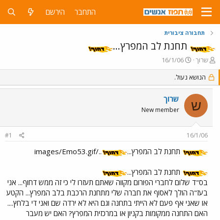
התחבר
הירשם
תחבורה ציבורית
תחנת לב המפרץ...
פ
פ
שרוך
16/1/06
ו
ו
ת
ר
הנושא נעול.
ח
ס
ה
ם
שרוך
ש
נ
ב
New member
ו
ת
ש
א
א
ר
#1
16/1/06
י
ך
תחנת לב המפרץ...
../images/Emo53.gif
תחנת לב המפרץ...
בס"ד שלום לחברי הפורום מקווה שאתם תעזרו לי כי זה ממש דחוף... אני
בעז"ה הולך לאסוף את חברה שלי מתחנת הרכבת בלב המפרץ... הקטע
או שאני אף פעם לא הייתי בתחנה וגם היא לא ירדה שם ואני די בלחץ....
האם התחנה ממקומות בקניון או במרכזית המפרץ? האם יש מעבר