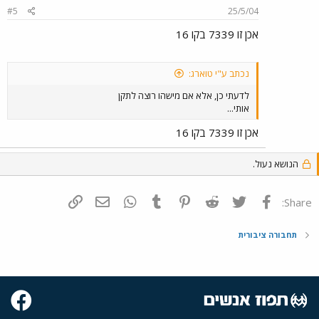
#5
25/5/04
אכן זו 7339 בקו 16
נכתב ע"י טוארג:
לדעתי כן, אלא אם מישהו רוצה לתקן
אותי...
אכן זו 7339 בקו 16
הנושא נעול.
פייסבוק
Twitter
Reddit
Pinterest
Tumblr
WhatsApp
דואר אלקטרוני
הוסף קישור
Share:
תחבורה ציבורית