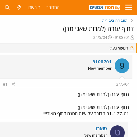
התחבר
הירשם
תחבורה ציבורית
דחוף עזרה (למרות שאני מדן)
פ
פ
24/5/04
9108701
ו
ו
ת
הנושא נעול.
ר
ח
ס
ה
ם
9108701
9
נ
ב
New member
ו
ת
ש
א
א
ר
#1
24/5/04
י
ך
דחוף עזרה (למרות שאני מדן)
דחוף עזרה (למרות שאני מדן)
91-177-01 מדובר על איזה מכונה דחוף מאוד!!!!
טוארג
ט
New member